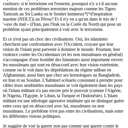
confuses: si le terrorisme est l'ennemi, pourquoi n'y a t-il aucune
mention de ces problèmes terroristes majeurs comme les Tigres
Tamouls au Sri Lanka ou le Sentier lumineux*[*d'inspiration
maoïste (NDLT)] au Pérou? Et il n'y en a qu'un dans le trio de l
'«axe du mal » (l'Iran, pas l'Irak ou la Corée du Nord) qui pose un
problème ayant principalement à voir avec le terrorisme.
Et ce n'est pas un choc des civilisations. Oui, les islamistes
cherchent une confrontation avec l'Occident, croyant que leur
vision de l'islam peut parvenir à dominer le monde. Pourtant, leur
violence contre les Occidentaux (et les non musulmans en général)
s'accompagne d'une hostilité des Islamistes aussi importante envers
les musulmans qui sont en désaccord avec leur vision extrémiste,
comme on le voit dans les déprédations du régime taliban en
Afghanistan, aussi bien que chez ses homologues au Bangladesh,
en Iran et au Soudan. L'habituel scénario consistant à prendre pour
cibles leurs semblables musulmans se voit également dans les pays
où l'islam militant n'a pas encore pris le pouvoir (comme l'Algérie,
le Nigeria, l'Egypte, le Liban, la Turquie et l'Indonésie). L'Islam
militant est une idéologie agressive totalitaire qui ne distingue guère
entre ceux qui en désaccord avec lui, musulmans ou non
musulmans. Le problème n'est pas entre les civilisations, mais entre
les différentes visions politiques.
Je suggère de voir la guerre non pas comme une guerre contre le