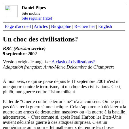
Daniel Pipes
Site mobile
Site régulier (fixe)
Page d'accueil
|
Articles
|
Biographie
|
Rechercher
|
English
Un choc des civilisations?
BBC (Russian service)
9 septembre 2002
Version originale anglaise:
A clash of civilizations?
Adaptation française: Anne-Marie Delcambre de Champvert
À mon avis, ce qui se passe depuis le 11 septembre 2001 n'est ni
une guerre contre le terrorisme, ni un choc des civilisations. C'est,
plutôt, une guerre contre l'Islam militant.
Parler de "Guerre contre le terrorisme" n'a aucun sens. On ne peut
pas déclarer la guerre à une tactique. Cela s'apparente à déclarer « la
guerre aux armes de destruction massive» ou «la guerre à la bataille
aéroterrestre. » C'est comme si, après Pearl Harbor, les Etats-Unis
avaient déclaré la guerre à des attaques surprises. C'est un
euphémisme qui a pour effet malheureux de rendre les choses