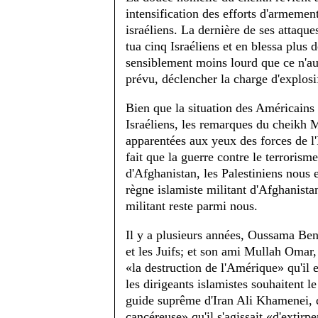
intensification des efforts d'armement
israéliens. La dernière de ses attaque
tua cinq Israéliens et en blessa plus 
sensiblement moins lourd que ce n'aura
prévu, déclencher la charge d'explosi
Bien que la situation des Américains 
Israéliens, les remarques du cheikh M
apparentées aux yeux des forces de l'I
fait que la guerre contre le terroris
d'Afghanistan, les Palestiniens nous
règne islamiste militant d'Afghanistan 
militant reste parmi nous.
Il y a plusieurs années, Oussama Ben
et les Juifs; et son ami Mullah Omar,
«la destruction de l'Amérique» qu'il 
les dirigeants islamistes souhaitent l
guide suprême d'Iran Ali Khamenei, q
cancéreuse» qu'il s'agissait «d'extirpe