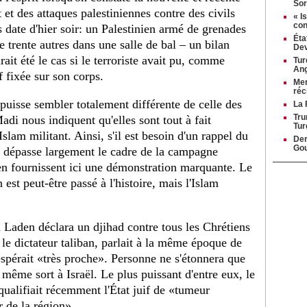
Sor
 et des attaques palestiniennes contre des civils
« I
con
s date d'hier soir: un Palestinien armé de grenades
Éta
de trente autres dans une salle de bal – un bilan
Dev
it été le cas si le terroriste avait pu, comme
Tur
Ang
f fixée sur son corps.
Mer
réc
puisse sembler totalement différente de celle des
La 
Tru
adi nous indiquent qu'elles sont tout à fait
Tur
slam militant. Ainsi, s'il est besoin d'un rappel du
Der
Gou
me dépasse largement le cadre de la campagne
 en fournissent ici une démonstration marquante. Le
est peut-être passé à l'histoire, mais l'Islam
 Laden déclara un djihad contre tous les Chrétiens
 le dictateur taliban, parlait à la même époque de
espérait «très proche». Personne ne s'étonnera que
e même sort à Israël. Le plus puissant d'entre eux, le
ualifiait récemment l'État juif de «tumeur
r de la région».