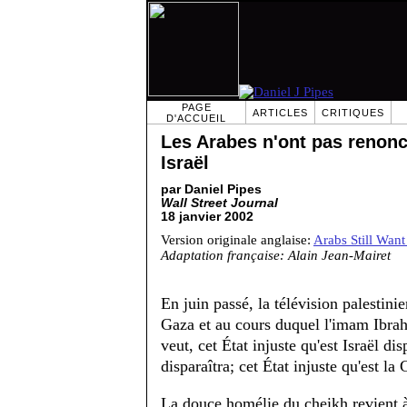
PAGE
ARTICLES
CRITIQUES
D'ACCUEIL
Les Arabes n'ont pas renonc
Israël
par Daniel Pipes
Wall Street Journal
18 janvier 2002
Version originale anglaise:
Arabs Still Want
Adaptation française: Alain Jean-Mairet
En juin passé, la télévision palesti
Gaza et au cours duquel l'imam Ibrahi
veut, cet État injuste qu'est Israël di
disparaîtra; cet État injuste qu'est l
La douce homélie du cheikh revient à 