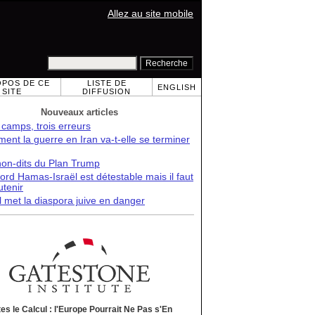
Allez au site mobile
OPOS DE CE
LISTE DE
ENGLISH
SITE
DIFFUSION
Nouveaux articles
 camps, trois erreurs
nt la guerre en Iran va-t-elle se terminer
non-dits du Plan Trump
ord Hamas-Israël est détestable mais il faut
utenir
l met la diaspora juive en danger
tes le Calcul : l'Europe Pourrait Ne Pas s'En