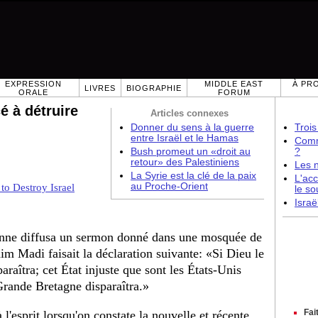
EXPRESSION
MIDDLE EAST
À PR
LIVRES
BIOGRAPHIE
ORALE
FORUM
é à détruire
Articles connexes
Donner du sens à la guerre
Trois
entre Israël et le Hamas
Comme
Bush promeut un «droit au
?
retour» des Palestiniens
Les 
La Syrie est la clé de la paix
L'acc
au Proche-Orient
 to Destroy Israel
le so
Israë
nienne diffusa un sermon donné dans une mosquée de
m Madi faisait la déclaration suivante: «Si Dieu le
sparaîtra; cet État injuste que sont les États-Unis
a Grande Bretagne disparaîtra.»
Fai
l'esprit lorsqu'on constate la nouvelle et récente