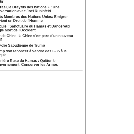
tir
sraël, le Dreyfus des nations » : Une
versation avec Joel Rubinfeld
ts Membres des Nations Unies: Emigrer
ient un Droit de l'Homme
quie : Sanctuaire du Hamas et Dangereux
le Mort de l'Occident
 de Chine: la Chine s'empare d'un nouveau
if
Folie Saoudienne de Trump
mp doit renoncer à vendre des F-35 à la
quie
nière Ruse du Hamas : Quitter le
vernement, Conserver les Armes