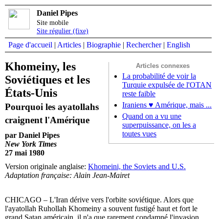
Daniel Pipes
Site mobile
Site régulier (fixe)
Page d'accueil
|
Articles
|
Biographie
|
Rechercher
|
English
Khomeiny, les
Articles connexes
La probabilité de voir la
Soviétiques et les
Turquie expulsée de l'OTAN
États-Unis
reste faible
Iraniens ♥ Amérique, mais ...
Pourquoi les ayatollahs
Quand on a vu une
craignent l'Amérique
superpuissance, on les a
toutes vues
par Daniel Pipes
New York Times
27 mai 1980
Version originale anglaise:
Khomeini, the Soviets and U.S.
Adaptation française: Alain Jean-Mairet
CHICAGO – L'Iran dérive vers l'orbite soviétique. Alors que
l'ayatollah Ruhollah Khomeiny a souvent fustigé haut et fort le
grand Satan américain, il n'a que rarement condamné l'invasion