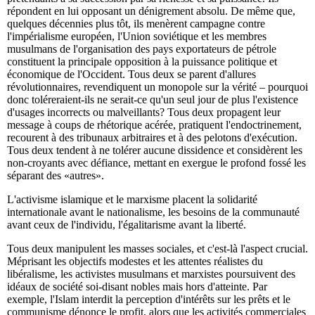
répondent en lui opposant un dénigrement absolu. De même que,
quelques décennies plus tôt, ils menèrent campagne contre
l'impérialisme européen, l'Union soviétique et les membres
musulmans de l'organisation des pays exportateurs de pétrole
constituent la principale opposition à la puissance politique et
économique de l'Occident. Tous deux se parent d'allures
révolutionnaires, revendiquent un monopole sur la vérité – pourquoi
donc toléreraient-ils ne serait-ce qu'un seul jour de plus l'existence
d'usages incorrects ou malveillants? Tous deux propagent leur
message à coups de rhétorique acérée, pratiquent l'endoctrinement,
recourent à des tribunaux arbitraires et à des pelotons d'exécution.
Tous deux tendent à ne tolérer aucune dissidence et considèrent les
non-croyants avec défiance, mettant en exergue le profond fossé les
séparant des «autres».
L'activisme islamique et le marxisme placent la solidarité
internationale avant le nationalisme, les besoins de la communauté
avant ceux de l'individu, l'égalitarisme avant la liberté.
Tous deux manipulent les masses sociales, et c'est-là l'aspect crucial.
Méprisant les objectifs modestes et les attentes réalistes du
libéralisme, les activistes musulmans et marxistes poursuivent des
idéaux de société soi-disant nobles mais hors d'atteinte. Par
exemple, l'Islam interdit la perception d'intérêts sur les prêts et le
communisme dénonce le profit, alors que les activités commerciales