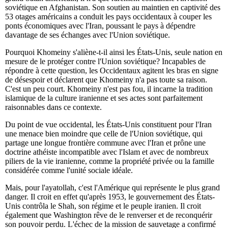
soviétique en Afghanistan. Son soutien au maintien en captivité des
53 otages américains a conduit les pays occidentaux à couper les
ponts économiques avec l'Iran, poussant le pays à dépendre
davantage de ses échanges avec l'Union soviétique.
Pourquoi Khomeiny s'aliène-t-il ainsi les États-Unis, seule nation en
mesure de le protéger contre l'Union soviétique? Incapables de
répondre à cette question, les Occidentaux agitent les bras en signe
de désespoir et déclarent que Khomeiny n'a pas toute sa raison.
C'est un peu court. Khomeiny n'est pas fou, il incarne la tradition
islamique de la culture iranienne et ses actes sont parfaitement
raisonnables dans ce contexte.
Du point de vue occidental, les États-Unis constituent pour l'Iran
une menace bien moindre que celle de l'Union soviétique, qui
partage une longue frontière commune avec l'Iran et prône une
doctrine athéiste incompatible avec l'Islam et avec de nombreux
piliers de la vie iranienne, comme la propriété privée ou la famille
considérée comme l'unité sociale idéale.
Mais, pour l'ayatollah, c'est l'Amérique qui représente le plus grand
danger. Il croit en effet qu'après 1953, le gouvernement des États-
Unis contrôla le Shah, son régime et le peuple iranien. Il croit
également que Washington rêve de le renverser et de reconquérir
son pouvoir perdu. L'échec de la mission de sauvetage a confirmé