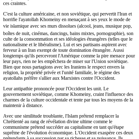
ces craintes.
C'est la culture américaine, et non soviétique, qui pervertit l'Iran et
horrifie l'ayatollah Khomeiny en menaçant à ses yeux le mode de
vie islamique avec ses murs dissolues (alcool, jeans, musique pop,
boîtes de nuit, cinémas, dancings, bains mixtes, pornographie), son
culte de la consommation et ses idéologies étrangères (telles que le
nationalisme et le libéralisme). Lui et ses partisans aspirent avec
ferveur à un Iran exempt de toute domination étrangère. Aussi
longtemps qu'ils percevront l'Amérique comme la pire menace pour
leur pays, rien ne les empêchera de miser sur l'Union soviétique.
Bien que nous partagions avec les Iraniens le respect envers la
religion, la propriété privée et l'unité familiale, le régime des
ayatollahs préfère s'allier aux Marxistes contre l'Occident.
Leur antipathie prononcée pour l'Occident les unit. Le
gouvernement soviétique, comme Khomeiny, craint l'influence des
charmes de la culture occidentale et tente par tous les moyens de la
maintenir à distance.
Avec une similitude troublante, l'Islam prétend remplacer la
Chrétienté au rang de révélation divine ultime comme le
communisme prétend succéder au capitalisme en tant qu'étape
suprême de l'évolution économique. L'Occident exaspère ces deux
prétendants à sa succession par sa richesse et sa puissance. Ils