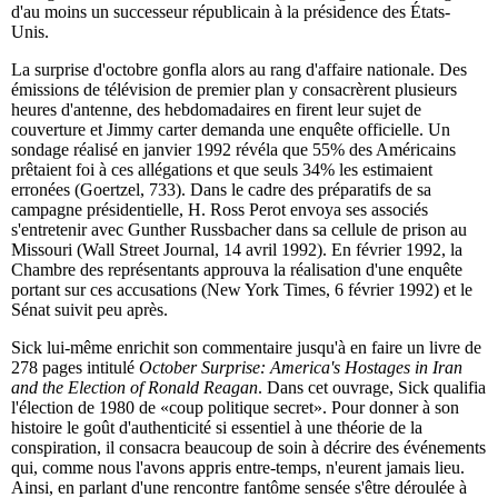
d'au moins un successeur républicain à la présidence des États-
Unis.
La surprise d'octobre gonfla alors au rang d'affaire nationale. Des
émissions de télévision de premier plan y consacrèrent plusieurs
heures d'antenne, des hebdomadaires en firent leur sujet de
couverture et Jimmy carter demanda une enquête officielle. Un
sondage réalisé en janvier 1992 révéla que 55% des Américains
prêtaient foi à ces allégations et que seuls 34% les estimaient
erronées (Goertzel, 733). Dans le cadre des préparatifs de sa
campagne présidentielle, H. Ross Perot envoya ses associés
s'entretenir avec Gunther Russbacher dans sa cellule de prison au
Missouri (Wall Street Journal, 14 avril 1992). En février 1992, la
Chambre des représentants approuva la réalisation d'une enquête
portant sur ces accusations (New York Times, 6 février 1992) et le
Sénat suivit peu après.
Sick lui-même enrichit son commentaire jusqu'à en faire un livre de
278 pages intitulé
October Surprise: America's Hostages in Iran
and the Election of Ronald Reagan
. Dans cet ouvrage, Sick qualifia
l'élection de 1980 de «coup politique secret». Pour donner à son
histoire le goût d'authenticité si essentiel à une théorie de la
conspiration, il consacra beaucoup de soin à décrire des événements
qui, comme nous l'avons appris entre-temps, n'eurent jamais lieu.
Ainsi, en parlant d'une rencontre fantôme sensée s'être déroulée à