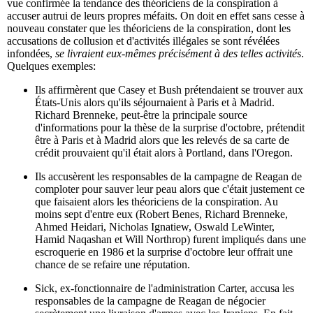
vue confirmée la tendance des théoriciens de la conspiration à
accuser autrui de leurs propres méfaits. On doit en effet sans cesse à
nouveau constater que les théoriciens de la conspiration, dont les
accusations de collusion et d'activités illégales se sont révélées
infondées,
se livraient eux-mêmes précisément à des telles activités
.
Quelques exemples:
Ils affirmèrent que Casey et Bush prétendaient se trouver aux
États-Unis alors qu'ils séjournaient à Paris et à Madrid.
Richard Brenneke, peut-être la principale source
d'informations pour la thèse de la surprise d'octobre, prétendit
être à Paris et à Madrid alors que les relevés de sa carte de
crédit prouvaient qu'il était alors à Portland, dans l'Oregon.
Ils accusèrent les responsables de la campagne de Reagan de
comploter pour sauver leur peau alors que c'était justement ce
que faisaient alors les théoriciens de la conspiration. Au
moins sept d'entre eux (Robert Benes, Richard Brenneke,
Ahmed Heidari, Nicholas Ignatiew, Oswald LeWinter,
Hamid Naqashan et Will Northrop) furent impliqués dans une
escroquerie en 1986 et la surprise d'octobre leur offrait une
chance de se refaire une réputation.
Sick, ex-fonctionnaire de l'administration Carter, accusa les
responsables de la campagne de Reagan de négocier