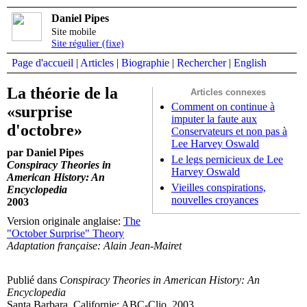
Daniel Pipes
Site mobile
Site régulier (fixe)
Page d'accueil
|
Articles
|
Biographie
|
Rechercher
|
English
La théorie de la
Articles connexes
Comment on continue à
«surprise
imputer la faute aux
d'octobre»
Conservateurs et non pas à
Lee Harvey Oswald
par Daniel Pipes
Le legs pernicieux de Lee
Conspiracy Theories in
Harvey Oswald
American History: An
Vieilles conspirations,
Encyclopedia
nouvelles croyances
2003
Version originale anglaise:
The
"October Surprise" Theory
Adaptation française: Alain Jean-Mairet
Publié dans
Conspiracy Theories in American History: An
Encyclopedia
Santa Barbara, Californie: ABC-Clio, 2003