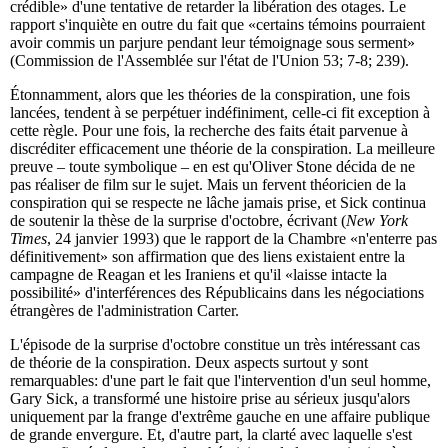
crédible» d'une tentative de retarder la libération des otages. Le
rapport s'inquiète en outre du fait que «certains témoins pourraient
avoir commis un parjure pendant leur témoignage sous serment»
(Commission de l'Assemblée sur l'état de l'Union 53; 7-8; 239).
Étonnamment, alors que les théories de la conspiration, une fois
lancées, tendent à se perpétuer indéfiniment, celle-ci fit exception à
cette règle. Pour une fois, la recherche des faits était parvenue à
discréditer efficacement une théorie de la conspiration. La meilleure
preuve – toute symbolique – en est qu'Oliver Stone décida de ne
pas réaliser de film sur le sujet. Mais un fervent théoricien de la
conspiration qui se respecte ne lâche jamais prise, et Sick continua
de soutenir la thèse de la surprise d'octobre, écrivant (
New York
Times
, 24 janvier 1993) que le rapport de la Chambre «n'enterre pas
définitivement» son affirmation que des liens existaient entre la
campagne de Reagan et les Iraniens et qu'il «laisse intacte la
possibilité» d'interférences des Républicains dans les négociations
étrangères de l'administration Carter.
L'épisode de la surprise d'octobre constitue un très intéressant cas
de théorie de la conspiration. Deux aspects surtout y sont
remarquables: d'une part le fait que l'intervention d'un seul homme,
Gary Sick, a transformé une histoire prise au sérieux jusqu'alors
uniquement par la frange d'extrême gauche en une affaire publique
de grande envergure. Et, d'autre part, la clarté avec laquelle s'est