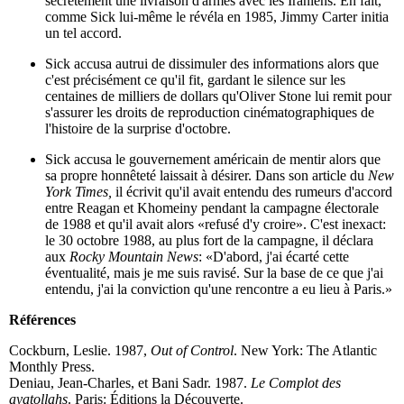
secrètement une livraison d'armes avec les Iraniens. En fait,
comme Sick lui-même le révéla en 1985, Jimmy Carter initia
un tel accord.
Sick accusa autrui de dissimuler des informations alors que
c'est précisément ce qu'il fit, gardant le silence sur les
centaines de milliers de dollars qu'Oliver Stone lui remit pour
s'assurer les droits de reproduction cinématographiques de
l'histoire de la surprise d'octobre.
Sick accusa le gouvernement américain de mentir alors que
sa propre honnêteté laissait à désirer. Dans son article du
New
York Times,
il écrivit qu'il avait entendu des rumeurs d'accord
entre Reagan et Khomeiny pendant la campagne électorale
de 1988 et qu'il avait alors «refusé d'y croire». C'est inexact:
le 30 octobre 1988, au plus fort de la campagne, il déclara
aux
Rocky Mountain News
: «D'abord, j'ai écarté cette
éventualité, mais je me suis ravisé. Sur la base de ce que j'ai
entendu, j'ai la conviction qu'une rencontre a eu lieu à Paris.»
Références
Cockburn, Leslie. 1987,
Out of Control
. New York: The Atlantic
Monthly Press.
Deniau, Jean-Charles, et Bani Sadr. 1987.
Le Complot des
ayatollahs
. Paris: Éditions la Découverte.