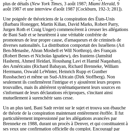
plus de détails (
New York Times
, 3 août 1987;
Miami Herald
, 9
août 1987 et une interview d'août 1987 [Cockburn, 192-3; 281]).
Une poignée de théoriciens de la conspiration des États-Unis
(Barbara Honegger, Martin Kilian, David Marks, Robert Parry,
Jurgen Roth et Craig Unger) commencèrent à creuser les allégations
de Bani Sadr et se heurtèrent à une véritable confrérie de
promoteurs de leur propre cause, d'arnaqueurs et de criminels de
diverses nationalités. La distribution comportait des Israéliens (Ari
Ben-Menashe, Ahran Moshell et Will Northrop), des Français
(Robert Benes et Nicholas Ignatiew), des Iraniens (Jamshid
Hashemi, Ahmed Heidari, Houshang Lavi et Hamid Naqashan),
des Américains (Richard Babayan, Richard Brenneke, William
Herrmann, Oswald LeWinter, Heinrich Rupp et Gunther
Russbacher) et même un Sud-Africain (Dirk Stoffberg). Non
seulement ils confirmèrent l'intrigue et y ajoutèrent leurs propres
trouvailles, mais ils altérèrent systématiquement leurs sources en
s'informant de leurs déclarations réciproques, s'incitant ainsi
mutuellement à surenchérir sans cesse.
Un an plus tard, Bani Sadr revint sur le sujet et trouva son ébauche
de théorie de la conspiration maintenant entièrement étoffée. Il fut
particulièrement impressionné par les allégations avancées par
Brenneke en 1988, durant un procès à Denver, et qui constituaient à
ses yeux une confirmation officielle du complot. Encouragé par