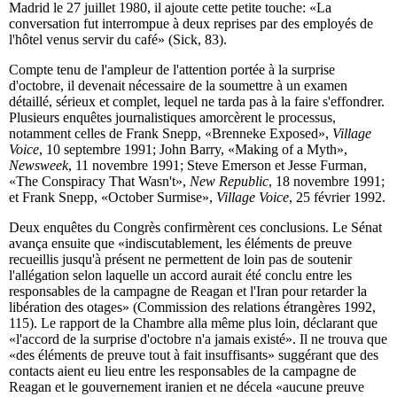
Madrid le 27 juillet 1980, il ajoute cette petite touche: «La
conversation fut interrompue à deux reprises par des employés de
l'hôtel venus servir du café» (Sick, 83).
Compte tenu de l'ampleur de l'attention portée à la surprise
d'octobre, il devenait nécessaire de la soumettre à un examen
détaillé, sérieux et complet, lequel ne tarda pas à la faire s'effondrer.
Plusieurs enquêtes journalistiques amorcèrent le processus,
notamment celles de Frank Snepp, «Brenneke Exposed»,
Village
Voice
, 10 septembre 1991; John Barry, «Making of a Myth»,
Newsweek
, 11 novembre 1991; Steve Emerson et Jesse Furman,
«The Conspiracy That Wasn't»,
New Republic
, 18 novembre 1991;
et Frank Snepp, «October Surmise»,
Village Voice
, 25 février 1992.
Deux enquêtes du Congrès confirmèrent ces conclusions. Le Sénat
avança ensuite que «indiscutablement, les éléments de preuve
recueillis jusqu'à présent ne permettent de loin pas de soutenir
l'allégation selon laquelle un accord aurait été conclu entre les
responsables de la campagne de Reagan et l'Iran pour retarder la
libération des otages» (Commission des relations étrangères 1992,
115). Le rapport de la Chambre alla même plus loin, déclarant que
«l'accord de la surprise d'octobre n'a jamais existé». Il ne trouva que
«des éléments de preuve tout à fait insuffisants» suggérant que des
contacts aient eu lieu entre les responsables de la campagne de
Reagan et le gouvernement iranien et ne décela «aucune preuve