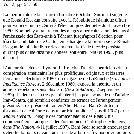
Vol. 2, pp. 547-50
La théorie dite de la surprise d'octobre (October Surprise) suggère
que Ronald Reagan conspira avec la République islamique d'Iran
pour vaincre Jimmy Carter à l'élection présidentielle du 4 novembre
1980. Khomeiny aurait retenu les otages américains alors détenus à
l'ambassade des États-unis à Téhéran jusqu'après l'élection pour
léser la candidature de Carter, en échange de la promesse de Ronald
Reagan de lui faire livrer des armements. Cette théorie persista
durant plus d'une dizaine d'années, soit entre 1980 et 1993, puis
disparut.
L'auteur de l'idée est Lyndon LaRouche, l'un des théoriciens de la
conspiration américains les plus prolifiques, originaux et bizarres.
Peu après l'élection de 1980, un magazine de LaRouche (
Executive
Intelligence Review
, 2 décembre 1980) exposa la théorie, et un
autre la répéta trois ans plus tard (
New Solidarity
, 2 septembre
1983). L'idée suscita très peu d'intérêt jusqu'au scandale de l'affaire
Iran-Contra, qui semblait confirmer les termes de l'arrangement
présumé. L'ex-président iranien Abol Hassan Bani Sadr tenta
d'avancer cette théorie dans un article publié le 12 avril 1987 par le
Miami Herald
. Lorsque des commentateurs des États-Unis
commencèrent à adopter l'idée (notamment Christopher Hitchens,
dans
The Nation
, 4-11 juillet 1987), Bani Sadr se sentit encouragé à
s'étendre toujours davantage sur cette affaire et à y apporter toujours