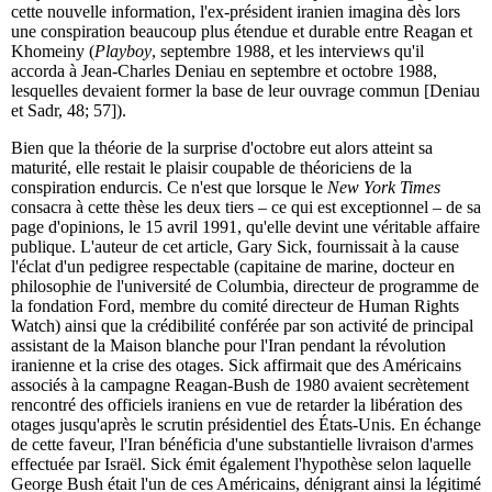
cette nouvelle information, l'ex-président iranien imagina dès lors
une conspiration beaucoup plus étendue et durable entre Reagan et
Khomeiny (
Playboy
, septembre 1988, et les interviews qu'il
accorda à Jean-Charles Deniau en septembre et octobre 1988,
lesquelles devaient former la base de leur ouvrage commun [Deniau
et Sadr, 48; 57]).
Bien que la théorie de la surprise d'octobre eut alors atteint sa
maturité, elle restait le plaisir coupable de théoriciens de la
conspiration endurcis. Ce n'est que lorsque le
New York Times
consacra à cette thèse les deux tiers – ce qui est exceptionnel – de sa
page d'opinions, le 15 avril 1991, qu'elle devint une véritable affaire
publique. L'auteur de cet article, Gary Sick, fournissait à la cause
l'éclat d'un pedigree respectable (capitaine de marine, docteur en
philosophie de l'université de Columbia, directeur de programme de
la fondation Ford, membre du comité directeur de Human Rights
Watch) ainsi que la crédibilité conférée par son activité de principal
assistant de la Maison blanche pour l'Iran pendant la révolution
iranienne et la crise des otages. Sick affirmait que des Américains
associés à la campagne Reagan-Bush de 1980 avaient secrètement
rencontré des officiels iraniens en vue de retarder la libération des
otages jusqu'après le scrutin présidentiel des États-Unis. En échange
de cette faveur, l'Iran bénéficia d'une substantielle livraison d'armes
effectuée par Israël. Sick émit également l'hypothèse selon laquelle
George Bush était l'un de ces Américains, dénigrant ainsi la légitimé