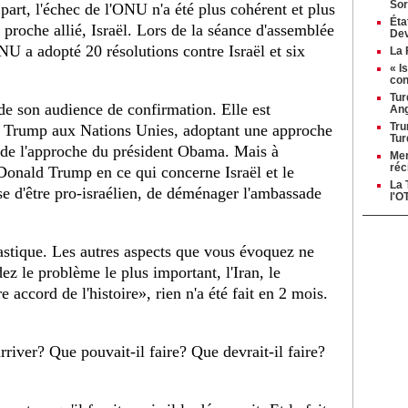
Sor
part, l'échec de l'ONU n'a été plus cohérent et plus
Éta
 proche allié, Israël. Lors de la séance d'assemblée
Dev
NU a adopté 20 résolutions contre Israël et six
La 
« I
con
Tur
 de son audience de confirmation. Elle est
Ang
Tru
d Trump aux Nations Unies, adoptant une approche
Tur
é de l'approche du président Obama. Mais à
Mer
réc
 Donald Trump en ce qui concerne Israël et le
La 
e d'être pro-israélien, de déménager l'ambassade
l'O
tastique. Les autres aspects que vous évoquez ne
ez le problème le plus important, l'Iran, le
accord de l'histoire», rien n'a été fait en 2 mois.
arriver? Que pouvait-il faire? Que devrait-il faire?