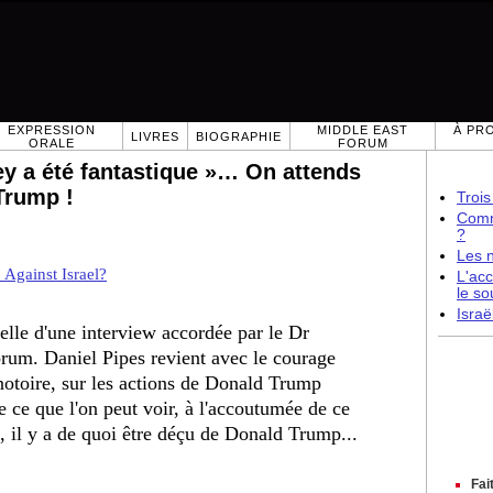
EXPRESSION
MIDDLE EAST
À PR
LIVRES
BIOGRAPHIE
ORALE
FORUM
ey a été fantastique »… On attends
Trump !
Trois
Comme
?
Les 
 Against Israel?
L'acc
le so
Israë
ielle d'une interview accordée par le Dr
rum. Daniel Pipes revient avec le courage
 notoire, sur les actions de Donald Trump
e ce que l'on peut voir, à l'accoutumée de ce
ns, il y a de quoi être déçu de Donald Trump...
Fai