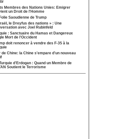
tir
ts Membres des Nations Unies: Emigrer
ient un Droit de l'Homme
Folie Saoudienne de Trump
sraël, le Dreyfus des nations » : Une
versation avec Joel Rubinfeld
quie : Sanctuaire du Hamas et Dangereux
le Mort de l'Occident
mp doit renoncer à vendre des F-35 à la
quie
 de Chine: la Chine s'empare d'un nouveau
if
Turquie d'Erdogan : Quand un Membre de
TAN Soutient le Terrorisme