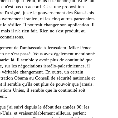
ment ce qu'il ferait, mais il le dénonçait. Et le fait
 ce n'est pas un accord. C'est une proposition
ne l'a signé, juste le gouvernement des États-Unis.
vernement iranien, ni les cinq autres partenaires.
e résilier. Il pourrait changer son application. Il
mais il n'a rien fait. Rien ne s'est produit, au
connaissons.
gement de l'ambassade à Jérusalem. Mike Pence
 rien ne s'est passé. Vous avez également mentionné
rie: là, il semble y avoir plus de continuité que
 sur les négociations israélo-palestiniennes, il
de véritable changement. En outre, un certain
ration Obama au Conseil de sécurité nationale et
t il semble qu'ils ont plus de pouvoir que jamais.
ations Unies, il semble que la continuité soit
ent.
ue j'ai suivi depuis le début des années 90: les
s-Unis, et vraisemblablement ailleurs, parlent