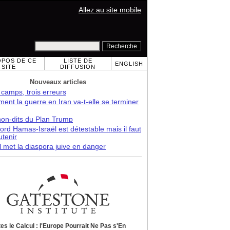
Allez au site mobile
OPOS DE CE
LISTE DE
ENGLISH
SITE
DIFFUSION
Nouveaux articles
 camps, trois erreurs
nt la guerre en Iran va-t-elle se terminer
non-dits du Plan Trump
ord Hamas-Israël est détestable mais il faut
utenir
l met la diaspora juive en danger
tes le Calcul : l'Europe Pourrait Ne Pas s'En