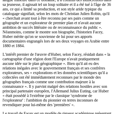
sa jeunesse, il agissait tel un loup solitaire et il a été tué à l'âge de 36
ans, ce qui a limité sa production, et son style aride typique du
catalogage signifiait, selon les mots de Christian Julien Robin, qu'il
« cherchait avant tout à être reconnu par ses pairs comme un
géographe et un explorateur de premier plan et n'avait aucune
ambition de succès littéraire ou de reconnaissance du public ».
Néanmoins, comme le montre son biographe, l'historien Facey,
Huber mérite qu'on se souvienne de lui pour ses apports
documentaires engrangés lors de ses deux voyages en Arabie entre
1880 et 1884.
L'intérêt premier de l'œuvre d'Huber, selon Facey, résidait dans « la
cartographie d'une région dont l'Europe n'avait pratiquement
aucune idée sur le plan géographique ». Bien qu'il ait eu des
relations inégales avec le gouvernement français et ses confrères
explorateurs, ses « explorations et les données scientifiques qu'il a
collectées ont été immédiatement reconnues par le monde des
géographes français comme une contribution majeure à la
connaissance ». Il y parvint malgré des relations hostiles avec son
principal partenaire européen, l'Allemand Julius Euting, car Huber
« était possédé à l'extrême par le classique 'syndrome de
l'explorateur' : l'ambition du pionnier en terres inconnues de
revendiquer pour lui-même des 'premières' ».
Le travail de Facey est un modèle de rigueur académique présentant