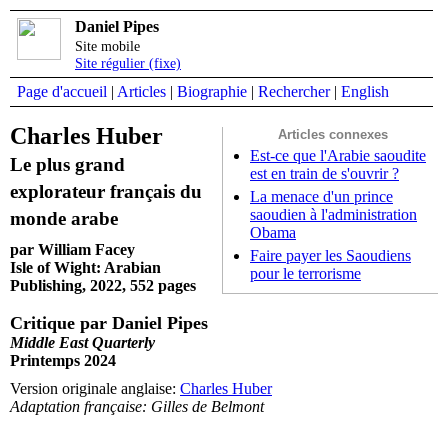
Daniel Pipes
Site mobile
Site régulier (fixe)
Page d'accueil
|
Articles
|
Biographie
|
Rechercher
|
English
Charles Huber
Articles connexes
Est-ce que l'Arabie saoudite
Le plus grand
est en train de s'ouvrir ?
explorateur français du
La menace d'un prince
saoudien à l'administration
monde arabe
Obama
par William Facey
Faire payer les Saoudiens
Isle of Wight: Arabian
pour le terrorisme
Publishing, 2022, 552 pages
Critique par Daniel Pipes
Middle East Quarterly
Printemps 2024
Version originale anglaise:
Charles Huber
Adaptation française: Gilles de Belmont