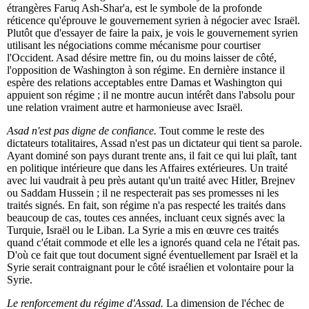
étrangères Faruq Ash-Shar'a, est le symbole de la profonde
réticence qu'éprouve le gouvernement syrien à négocier avec Israël.
Plutôt que d'essayer de faire la paix, je vois le gouvernement syrien
utilisant les négociations comme mécanisme pour courtiser
l'Occident. Asad désire mettre fin, ou du moins laisser de côté,
l'opposition de Washington à son régime. En dernière instance il
espère des relations acceptables entre Damas et Washington qui
appuient son régime ; il ne montre aucun intérêt dans l'absolu pour
une relation vraiment autre et harmonieuse avec Israël.
Asad n'est pas digne de confiance.
Tout comme le reste des
dictateurs totalitaires, Assad n'est pas un dictateur qui tient sa parole.
Ayant dominé son pays durant trente ans, il fait ce qui lui plaît, tant
en politique intérieure que dans les Affaires extérieures. Un traité
avec lui vaudrait à peu près autant qu'un traité avec Hitler, Brejnev
ou Saddam Hussein ; il ne respecterait pas ses promesses ni les
traités signés. En fait, son régime n'a pas respecté les traités dans
beaucoup de cas, toutes ces années, incluant ceux signés avec la
Turquie, Israël ou le Liban. La Syrie a mis en œuvre ces traités
quand c'était commode et elle les a ignorés quand cela ne l'était pas.
D'où ce fait que tout document signé éventuellement par Israël et la
Syrie serait contraignant pour le côté israélien et volontaire pour la
Syrie.
Le renforcement du régime d'Assad.
La dimension de l'échec de