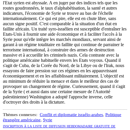
l'Etat syrien est abyssale. A en juger par des indices tels que les
routes goudronnées, le taux d'alphabétisation, la santé et autres
indicateurs, l'économie de Syrie se trouve au bas de l'échelle
internationalement. Ce qui est pire, elle est en chute libre, sans
aucun signe positif. C'est comparable à la situation d'un état en
faillite africain. Un traité syro-israélien est susceptible d'entraîner les
Etats-Unis à fournir une aide économique et à faciliter l'accès à la
Syrie pour qu'elle intègre les marchés mondiaux, servant ainsi de
garant à un régime totalitaire en faillite qui continue de parrainer le
terrorisme international, à construire des armes de destruction
massive et à accueillir les criminels nazis. Cela contraste avec la
politique américaine habituelle envers les Etats voyous. Quand il
s'agit de Cuba, de la Corée du Nord, de la Libye ou de l'Irak, nous
essayons de faire pression sur ces régimes en les appauvrissant
économiquement et en les affaiblissant militairement. L'objectif est
au minimum de réduire la menace et dans le meilleur des cas de
provoquer un changement de régime. Curieusement, quand il s'agit
de la Syrie ( et aussi dans une certaine mesure de l'Autorité
palestinienne) Washington a adopté l'approche inverse, celle
d'octroyer des droits à la dictature.
Thèmes connexes:
Conflit et diplomatie israélo-arabes
,
Politique
étrangère américaine
,
Syrie
inscription à la liste de diffusion hebdomadaire gratuite de