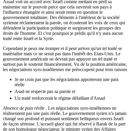
Assad voit un accord avec Israël comme mettant en péril sa
mainmise sur le pouvoir parce que cela ouvrirait son pays à
l'influence étrangère et ainsi serait remis en question le
gouvernement totalitaire. Des éléments à l'intérieur de la société
syrienne réclameraient la parole, on écouterait les voix de ceux qui
défendent la participation politique et surgiraient les groupes des
droits de l'homme. Et c'est pourquoi je prédis qu'il n'y aura aucun
traité entre Israël et la Syrie.
Cependant je peux me tromper et il peut arriver qu'un tel traité se
matérialise mais ce ne serait pas dans l'intérêt des Etats-Unis. Le
gouvernement américain ne devrait pas appuyer un tel traité et
surtout pas le soutenir financièrement. Vu de la position américaine,
les négociations syro-israéliennes me préoccupent pour trois raisons
Je ne crois pas que les négociations apporteront une paix
réelle
Asad ne respecte pas sa parole et
Un traité renforcerait le régime défaillant d'Assad
Absence de paix réelle .
Les négociations syro-israéliennes ne
réaliseraient pas une paix réelle. Le gouvernement syrien n'a jamais
changé son profond et puissant sentiment belliqueux envers Israël
de façon sérieuse. L'accueil glacé qui fut réservé à Barak de la part
de son homologue négociateur, le ministre syrien des Affaires