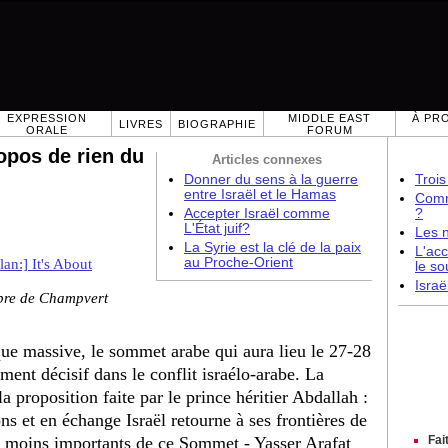
EXPRESSION
MIDDLE EAST
À PR
LIVRES
BIOGRAPHIE
ORALE
FORUM
ropos de rien du
Articles connexes
Donner du sens à la guerre
Trois
entre Israël et le Hamas
Comme
Accepter Israël comme
?
L'État juif?
Les 
La Syrie est la clé de la paix
L'acc
au Proche-Orient
an:] It's About
le so
Israë
bre de Champvert
que massive, le sommet arabe qui aura lieu le 27-28
ent décisif dans le conflit israélo-arabe. La
a proposition faite par le prince héritier Abdallah :
ns et en échange Israël retourne à ses frontières de
s moins importants de ce Sommet - Yasser Arafat
Fai