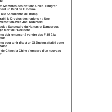
tir
ts Membres des Nations Unies: Emigrer
ient un Droit de l'Homme
Folie Saoudienne de Trump
sraël, le Dreyfus des nations » : Une
versation avec Joel Rubinfeld
quie : Sanctuaire du Hamas et Dangereux
le Mort de l'Occident
mp doit renoncer à vendre des F-35 à la
quie
mp peut tenir tête à un Xi Jinping affaibli cette
maine
 de Chine: la Chine s'empare d'un nouveau
if