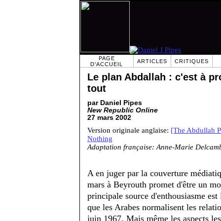
PAGE
ARTICLES
CRITIQUES
D'ACCUEIL
Le plan Abdallah : c'est à p
tout
par Daniel Pipes
New Republic Online
27 mars 2002
Version originale anglaise:
[The Abdullah Pl
Nothing
Adaptation française: Anne-Marie Delcam
A en juger par la couverture médiati
mars à Beyrouth promet d'être un mom
principale source d'enthousiasme est l
que les Arabes normalisent les relatio
juin 1967. Mais même les aspects le