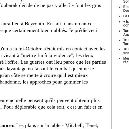
Sor
oubarak décide de ne pas y aller? - font les gros
Éta
Dev
La 
« I
n'aura lieu à Beyrouth. En fait, dans un an ce
con
esque certainement bien oubliés. Je prédis ceci
Tur
Ang
Tru
Tur
'un à la mi-Octobre s'était mis en contact avec les
Tru
se
n visant à "mettre fin à la violence", les deux
Mer
é l'offre. Les guerres ont lieu parce que les parties
réc
nir davantage en faisant le combat qu'en ne le
qu'un côté se mette à croire qu'il est mieux
 abandonne, les approches pour gommer les
heure actuelle pensent qu'ils peuvent obtenir plus
. Pour déplorable que cela soit, c'est un fait et en
cancer.
Les plans sur la table - Mitchell, Tenet,