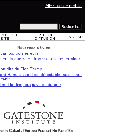
Allez au site mobile
OPOS DE CE
LISTE DE
ENGLISH
SITE
DIFFUSION
Nouveaux articles
 camps, trois erreurs
nt la guerre en Iran va-t-elle se terminer
non-dits du Plan Trump
ord Hamas-Israël est détestable mais il faut
utenir
l met la diaspora juive en danger
tes le Calcul : l'Europe Pourrait Ne Pas s'En