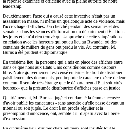
la réponse examinée et officielle avec la pleine autorité de notre
leadership.
Deuxièmement, l'acte qui a causé cette invective n'était pas un
assassinat en masse, ni même un quelconque acte de violence, mais
l'accrochage d'affiches. J'ai cherché pendant des semaines et des
semaines dans les séances d'information du département d'État tous
les jours et je n'ai rien trouvé qui s'approche de cette vitupérations
en relation avec les horreurs qui ont eu lieu au Rwanda, où des
centaines de milliers de gens ont perdu la vie. Au contraire, M.
Burns a été prudent et diplomatique.
En troisième lieu, la personne qui a mis en place des affiches entre
dans ce que nous aux Etats-Unis considèrions comme discours
libre. Notre gouvernement est censé entériner le droit de distribuer
paisiblement des documents, peu importe le caractère exécré de leur
contenu. Il semble très étrange que le département d'État soit «très
heureux» que la présumée distributrice d'affiches passe en justice.
Quatrièmement, M. Burns a jugé et condamné la femme accusée
d'avoir publié les caricatures - sans attendre qu'elle passe devant un
tribunal ou soit jugée. Le droit à un procès régulier et la
présomption d'innocence, ont, semble-t-il- disparu avec la liberté
d'expression.
En cinquième lieu, d'autres chefs religieux sont insultés tout le