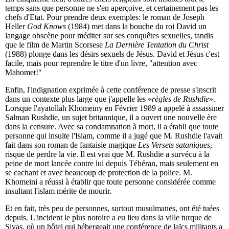
temps sans que personne ne s'en aperçoive, et certainement pas les
chefs d'Etat. Pour prendre deux exemples: le roman de Joseph
Heller
God Knows
(1984) met dans la bouche du roi David un
langage obscène pour méditer sur ses conquêtes sexuelles, tandis
que le film de Martin Scorsese
La Dernière Tentation du Christ
(1988) plonge dans les désirs sexuels de Jésus. David et Jésus c'est
facile, mais pour reprendre le titre d'un livre, "attention avec
Mahomet!"
Enfin, l'indignation exprimée à cette conférence de presse s'inscrit
dans un contexte plus large que j'appelle les «
règles de Rushdie
».
Lorsque l'ayatollah Khomeiny en Février 1989 a appelé à assassiner
Salman Rushdie, un sujet britannique, il a ouvert une nouvelle ère
dans la censure. Avec sa condamnation à mort, il a établi que toute
personne qui insulte l'Islam, comme il a jugé que M. Rushdie l'avait
fait dans son roman de fantaisie magique
Les Versets sataniques
,
risque de perdre la vie. Il est vrai que M. Rushdie a survécu à la
peine de mort lancée contre lui depuis Téhéran, mais seulement en
se cachant et avec beaucoup de protection de la police. M.
Khomeini a réussi à établir que toute personne considérée comme
insultant l'islam mérite de mourir.
Et en fait, très peu de personnes, surtout musulmanes, ont été tuées
depuis. L'incident le plus notoire a eu lieu dans la ville turque de
Sivas, où un hôtel qui hébergeait une conférence de laïcs militants a