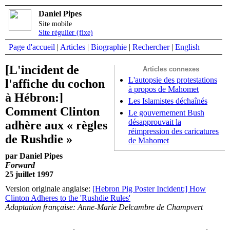
Daniel Pipes
Site mobile
Site régulier (fixe)
Page d'accueil
|
Articles
|
Biographie
|
Rechercher
|
English
[L'incident de
Articles connexes
L'autopsie des protestations
l'affiche du cochon
à propos de Mahomet
à Hébron:]
Les Islamistes déchaînés
Comment Clinton
Le gouvernement Bush
désapprouvait la
adhère aux « règles
réimpression des caricatures
de Rushdie »
de Mahomet
par Daniel Pipes
Forward
25 juillet 1997
Version originale anglaise:
[Hebron Pig Poster Incident:] How
Clinton Adheres to the 'Rushdie Rules'
Adaptation française: Anne-Marie Delcambre de Champvert