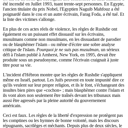
été incendié en Juillet 1993, tuant trente-sept personnes. En Egypte,
l'ancien titulaire du prix Nobel, l'Egyptien Naguib Mahfouz a été
poignardé dans le cou et un autre écrivain, Farag Foda, a été tué. Et
la liste des victimes s'allonge.
En plus de ces actes réels de violence, les règles de Rushdie ont
également eu un puissant effet dissuasif sur les écrivains,
musulmans comme non musulmans, en les dissuadant de parodier
ou de blasphèmer l'islam - ou même d'écrire une sobre analyse
critique de l'islam.
Pourquoi je ne suis pas musulman
, un sérieux
défi à l'islam publié à Amherst, New York, en 1995, devait être
produite sous un pseudonyme, comme l'écrivain craignait à juste
titre pour sa vie.
L'incident d'Hébron montre que les règles de Rushdie s'appliquent
même en Israël, partout. Les Juifs peuvent en toute impunité dire ce
qu'ils veulent sur leur propre religion, et ils le font, s'échangeant des
insultes bien pires que «cochon» ; mais blasphèmer contre l'islam et
ils vont alors non seulement être traînés devant les tribunaux mais
aussi être agressés par la pleine autorité du gouvernement
américain.
Ceci est faux. Les règles de la liberté d'expression ne protègent pas
les comptines ou les hymnes de bonne volonté, mais les discours
répugnants, sacrilèges et méchants. Depuis plus de deux siècles, le