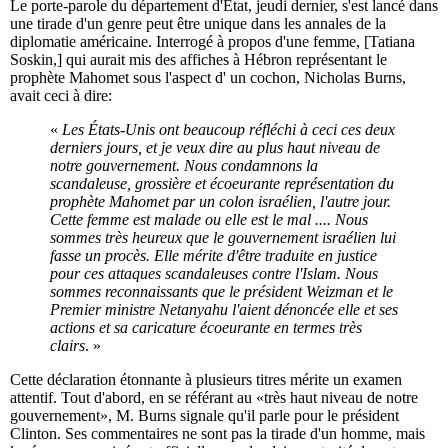
Le porte-parole du département d'Etat, jeudi dernier, s'est lancé dans
une tirade d'un genre peut être unique dans les annales de la
diplomatie américaine. Interrogé à propos d'une femme, [Tatiana
Soskin,] qui aurait mis des affiches à Hébron représentant le
prophète Mahomet sous l'aspect d' un cochon, Nicholas Burns,
avait ceci à dire:
«
Les États-Unis ont beaucoup réfléchi à ceci ces deux
derniers jours, et je veux dire au plus haut niveau de
notre gouvernement. Nous condamnons la
scandaleuse, grossière et écoeurante représentation du
prophète Mahomet par un colon israélien, l'autre jour.
Cette femme est malade ou elle est le mal .... Nous
sommes très heureux que le gouvernement israélien lui
fasse un procès. Elle mérite d'être traduite en justice
pour ces attaques scandaleuses contre l'Islam. Nous
sommes reconnaissants que le président Weizman et le
Premier ministre Netanyahu l'aient dénoncée elle et ses
actions et sa caricature écoeurante en termes très
clairs
. »
Cette déclaration étonnante à plusieurs titres mérite un examen
attentif. Tout d'abord, en se référant au «très haut niveau de notre
gouvernement», M. Burns signale qu'il parle pour le président
Clinton. Ses commentaires ne sont pas la tirade d'un homme, mais