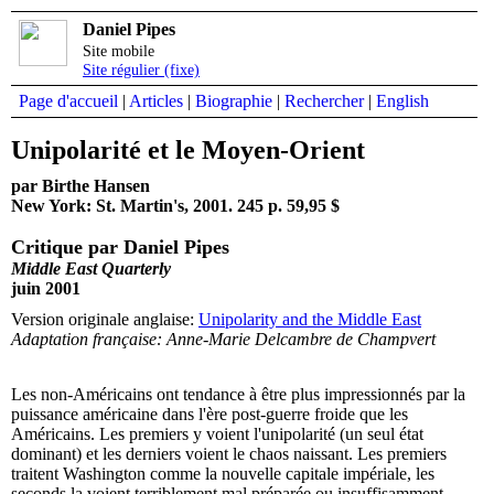
Daniel Pipes
Site mobile
Site régulier (fixe)
Page d'accueil
|
Articles
|
Biographie
|
Rechercher
|
English
Unipolarité et le Moyen-Orient
par Birthe Hansen
New York: St. Martin's, 2001. 245 p. 59,95 $
Critique par Daniel Pipes
Middle East Quarterly
juin 2001
Version originale anglaise:
Unipolarity and the Middle East
Adaptation française: Anne-Marie Delcambre de Champvert
Les non-Américains ont tendance à être plus impressionnés par la
puissance américaine dans l'ère post-guerre froide que les
Américains. Les premiers y voient l'unipolarité (un seul état
dominant) et les derniers voient le chaos naissant. Les premiers
traitent Washington comme la nouvelle capitale impériale, les
seconds la voient terriblement mal préparée ou insuffisamment