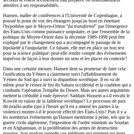
attentive à ses responsabilités.
Hansen, maître de conférences à l'Université de Copenhague, a
poussé le point de vue des étrangers jusqu'au bout en émettant
l'hypothèse que le Moyen-Orient "
fut transformé
" par l'émergence
des États-Unis comme puissance unipolaire, et que l'ensemble de la
politique du Moyen-Orient dans la décennie 1989-1998 peut être
expliqué par le changement qui a accompagné le passage de la
bipolarité à l'unipolarité. Ce faisant, elle met en place un bon test
pour la science politique: peut-elle rendre compte des événements
imprévus de façon à leur donner un sens et les placer en contexte?
Dans une certaine mesure, Hansen tient sa promesse de faire cela:
l'unification du Yémen a clairement suivi l'affaiblissement du
Yémen du Sud qui a suivi la disparition soviétique. Il en va de
même pour le cessez-le feu du Sahara occidental et la coalition qui a
combattu l'opération Tempête du Desert. Mais ses autres arguments
mettent la crédulité à rude épreuve: Saddam Hussein a-t-il envahi le
Koweït en raison de la faiblesse soviétique? Le processus de paix
dit israélo-arabe (qui à l'heure qu'il est a amené les parties à la
violence) montre-t-il le pouvoir effectif des États-Unis? Puis il y a
les nombreux événements qu'Hansen mentionne à peine, tels que la
guerre civile algérienne, l'imposition de l'ordre islamiste au Soudan
et en Afghanistan, et la prolifération des armes de destruction
massive. Son analyse rappelle ces médiums qui insistent sur leurs