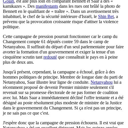
Golan
, est allé plus loin en comparant Bennett et Saar à des «
kamikazes ». Des
manifestants
dans les rues ont brûlé la photo de
Bennett en le qualifiant de « traître ». Dans un avertissement très
inhabituel, le chef de la sécurité intérieure d'Israël, le
Shin Bet
, a
prévenu que la provocation croissante risque d'attiser la violence
politique.
Cette campagne de pression pourrait fonctionner car le camp du
Changement compte 61 députés contre 59 dans le camp de
Netanyahou. Il suffirait du départ d'un seul parlementaire pour faire
avorter la formation d'un gouvernement et exiger la tenue d'un
cinquième scrutin tant
redouté
que connaîtrait le pays en à peine
plus de deux ans.
Jusqu'à présent, cependant, la campagne a échoué, grâce à des
hommes politiques de principe. Membre de longue date du parti de
Netanyahou, Saar illustre leur ligne de conduite.
Netanyahou
lui a
récemment proposé de devenir Premier ministre seulement s'il
revenait sur sa promesse électorale de ne pas former de coalition
avec lui. Mais Saar a immédiatement décliné l'offre tentante et a été
désigné au poste résolument plus modeste de ministre de la Justice
dans le gouvernement du Changement. Si ça n'est pas un principe,
je ne sais pas ce que c'est.
J'espère donc que la campagne de pression échouera. Il est vrai que
Netanyahou a été un excellent dirigeant. Mais les quinze années