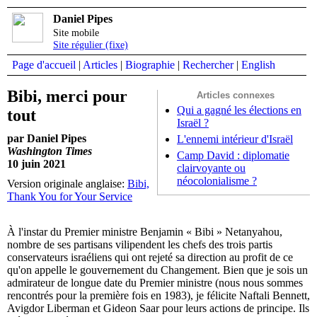
Daniel Pipes
Site mobile
Site régulier (fixe)
Page d'accueil
|
Articles
|
Biographie
|
Rechercher
|
English
Bibi, merci pour
Articles connexes
Qui a gagné les élections en
tout
Israël ?
par Daniel Pipes
L'ennemi intérieur d'Israël
Washington Times
Camp David : diplomatie
10 juin 2021
clairvoyante ou
néocolonialisme ?
Version originale anglaise:
Bibi,
Thank You for Your Service
À l'instar du Premier ministre Benjamin « Bibi » Netanyahou,
nombre de ses partisans vilipendent les chefs des trois partis
conservateurs israéliens qui ont rejeté sa direction au profit de ce
qu'on appelle le gouvernement du Changement. Bien que je sois un
admirateur de longue date du Premier ministre (nous nous sommes
rencontrés pour la première fois en 1983), je félicite Naftali Bennett,
Avigdor Liberman et Gideon Saar pour leurs actions de principe. Ils