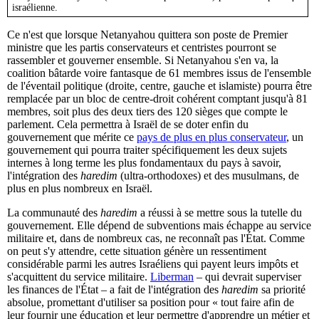
israélienne.
Ce n'est que lorsque Netanyahou quittera son poste de Premier
ministre que les partis conservateurs et centristes pourront se
rassembler et gouverner ensemble. Si Netanyahou s'en va, la
coalition bâtarde voire fantasque de 61 membres issus de l'ensemble
de l'éventail politique (droite, centre, gauche et islamiste) pourra être
remplacée par un bloc de centre-droit cohérent comptant jusqu'à 81
membres, soit plus des deux tiers des 120 sièges que compte le
parlement. Cela permettra à Israël de se doter enfin du
gouvernement que mérite ce
pays de plus en plus conservateur
, un
gouvernement qui pourra traiter spécifiquement les deux sujets
internes à long terme les plus fondamentaux du pays à savoir,
l'intégration des
haredim
(ultra-orthodoxes) et des musulmans, de
plus en plus nombreux en Israël.
La communauté des
haredim
a réussi à se mettre sous la tutelle du
gouvernement. Elle dépend de subventions mais échappe au service
militaire et, dans de nombreux cas, ne reconnaît pas l'État. Comme
on peut s'y attendre, cette situation génère un ressentiment
considérable parmi les autres Israéliens qui payent leurs impôts et
s'acquittent du service militaire.
Liberman
– qui devrait superviser
les finances de l'État – a fait de l'intégration des
haredim
sa priorité
absolue, promettant d'utiliser sa position pour « tout faire afin de
leur fournir une éducation et leur permettre d'apprendre un métier et