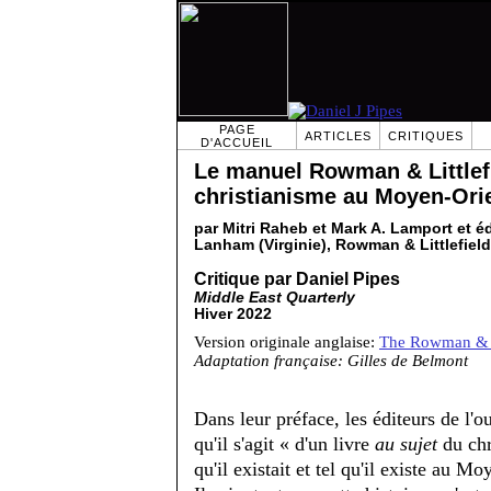
PAGE
ARTICLES
CRITIQUES
D'ACCUEIL
Le manuel Rowman & Littlef
christianisme au Moyen-Ori
par Mitri Raheb et Mark A. Lamport et é
Lanham (Virginie), Rowman & Littlefield
Critique par Daniel Pipes
Middle East Quarterly
Hiver 2022
Version originale anglaise:
The Rowman & Li
Adaptation française: Gilles de Belmont
Dans leur préface, les éditeurs de l'o
qu'il s'agit « d'un livre
au sujet
du chr
qu'il existait et tel qu'il existe au M