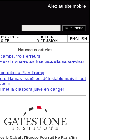
Allez au site mobile
OPOS DE CE
LISTE DE
ENGLISH
SITE
DIFFUSION
Nouveaux articles
 camps, trois erreurs
nt la guerre en Iran va-t-elle se terminer
non-dits du Plan Trump
ord Hamas-Israël est détestable mais il faut
utenir
l met la diaspora juive en danger
tes le Calcul : l'Europe Pourrait Ne Pas s'En