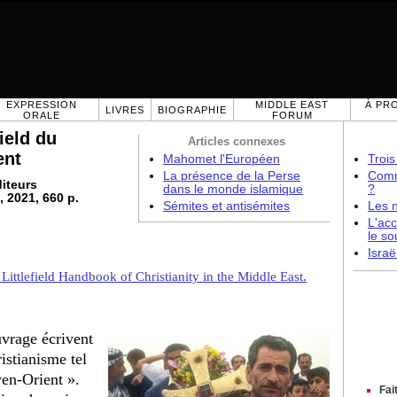
EXPRESSION
MIDDLE EAST
À PR
LIVRES
BIOGRAPHIE
ORALE
FORUM
ield du
Articles connexes
ent
Mahomet l'Européen
Trois
La présence de la Perse
Comme
diteurs
dans le monde islamique
?
, 2021, 660 p.
Sémites et antisémites
Les 
L'acc
le so
Israë
ttlefield Handbook of Christianity in the Middle East.
uvrage écrivent
istianisme tel
oyen-Orient ».
Fai