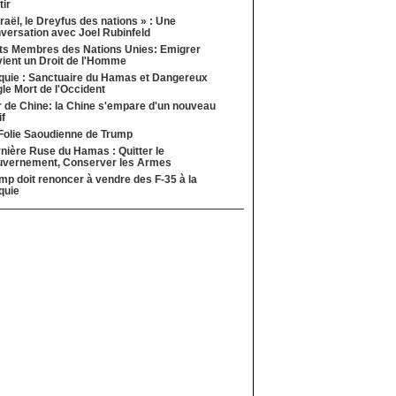
tir
sraël, le Dreyfus des nations » : Une
versation avec Joel Rubinfeld
ts Membres des Nations Unies: Emigrer
ient un Droit de l'Homme
quie : Sanctuaire du Hamas et Dangereux
le Mort de l'Occident
 de Chine: la Chine s'empare d'un nouveau
if
Folie Saoudienne de Trump
nière Ruse du Hamas : Quitter le
vernement, Conserver les Armes
mp doit renoncer à vendre des F-35 à la
quie