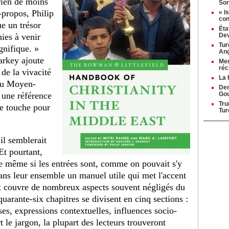
 rien de moins
Sor
-propos, Philip
« I
con
ue un trésor
Éta
ies à venir
Dev
Tur
gnifique. »
Ang
arkey ajoute
Mer
réc
 de la vivacité
La 
 du Moyen-
Der
 une référence
Gou
Tru
de touche pour
Tur
il semblerait
 Et pourtant,
ue même si les entrées sont, comme on pouvait s'y
 dans leur ensemble un manuel utile qui met l'accent
s et couvre de nombreux aspects souvent négligés du
arante-six chapitres se divisent en cinq sections :
ses, expressions contextuelles, influences socio-
t le jargon, la plupart des lecteurs trouveront