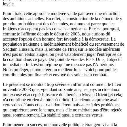
loyale.
Pour l'Irak, cette approche modérée va de pair avec une réduction
des ambitions actuelles. En effet, la construction de la démocratie y
prendra probablement des décennies, notamment parce que les
Irakiens n'acceptent pas les conseils américains. Et c'est pourquoi,
comme je l'affirme depuis le début de 2003, nous aurions dû
accepter l'option d'un homme fort favorable à la démocratie. La
population irakienne a indéniablement bénéficié du renversement de
Saddam Hussein, mais la refonte de l'Irak sur le modèle américain
n'est pas un étalon auquel on peut valablement juger l'entreprise de
la coalition dans ce pays. Du point de vue des États-Unis, l'objectif
immédiat en Irak est un régime qui ne menace pas l'Amérique.
Nous protéger, et non créer un meilleur Irak – voici pourquoi les
contribuables ont financé et envoyé des soldats au combat.
Le président se montrait trop sévère en affirmant comme il le fit en
novembre 2003 que, «pendant soixante ans, les pays occidentaux
ont excusé et accepté l'absence de liberté au Moyen Orient [et cela]
n'a contribué en rien à notre sécurité». L'ancienne approche avait
certes des défauts et ceux-ci donnèrent naissance à des problèmes
qui empirèrent avec le temps, mais elle ne méritait pas d'être rejetée
aussi sommairement. La stabilité aussi a certaines vertus.
Pour mener au succès, une nouvelle politique étrangère visant la