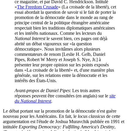
ce magazine, et par David C. Hendrickson. Intitulé
«
The Freedom Crusade
» (La croisade de la liberté), cet
essai abordait la question de savoir si le fait de porter la
promotion de la démocratie dans le monde au rang de
principe central de la politique étrangère américaine
respectait bien les traditions diplomatiques américaines
et les intérêts nationaux. Comme les lecteurs du
National Interest
le savent bien, ces pages ont déjà
abrité un débat vigoureux sur «la question
démocratique». Nous invitâmes alors plusieurs
commentateurs de renom [Leslie H. Gelb, Daniel
Pipes, Robert W Merry et Joseph S. Nye, Jr.] à
présenter leur propre opinion sur les points exposés
dans «La croisade de la liberté» et, d'une manière plus
générale, sur les relations entre la démocratie et les
intérêts des États-Unis.
Avant-propos de Daniel Pipes
: Les trois autres
réponses peuvent être consultées (en anglais) sur le
site
du National Interest
.
Le débat portant sur la promotion de la démocratie n'est guère
nouveau pour les Américains. En fait, le
locus classicus
de cette
argumentation est l'étude de Joshua Muravchik publiée en 1991 et
intitulée
Exporting Democracy: Fulfilling America's Destiny
,