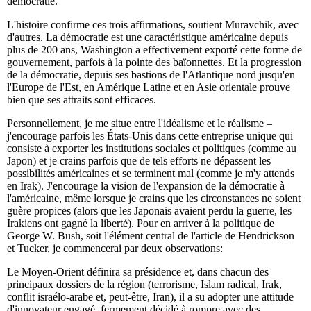
démocratie.
L'histoire confirme ces trois affirmations, soutient Muravchik, avec
d'autres. La démocratie est une caractéristique américaine depuis
plus de 200 ans, Washington a effectivement exporté cette forme de
gouvernement, parfois à la pointe des baïonnettes. Et la progression
de la démocratie, depuis ses bastions de l'Atlantique nord jusqu'en
l'Europe de l'Est, en Amérique Latine et en
Asie orientale
prouve
bien que ses attraits sont efficaces.
Personnellement, je me situe entre l'idéalisme et le réalisme –
j'encourage parfois les États-Unis dans cette entreprise unique qui
consiste à exporter les institutions sociales et politiques (comme au
Japon) et je crains parfois que de tels efforts ne dépassent les
possibilités américaines et se terminent mal (comme je m'y attends
en Irak). J'encourage la vision de l'expansion de la démocratie à
l'américaine, même lorsque je crains que les circonstances ne soient
guère propices (alors que les Japonais avaient perdu la guerre, les
Irakiens ont gagné la liberté). Pour en arriver à la politique de
George W. Bush, soit l'élément central de l'article de Hendrickson
et Tucker, je commencerai par deux observations:
Le Moyen-Orient définira sa présidence et, dans chacun des
principaux dossiers de la région (terrorisme, Islam radical, Irak,
conflit israélo-arabe et, peut-être, Iran), il a su adopter une attitude
d'innovateur engagé, fermement décidé à rompre avec des