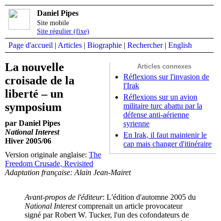
Daniel Pipes
Site mobile
Site régulier (fixe)
Page d'accueil
|
Articles
|
Biographie
|
Rechercher
|
English
La nouvelle
Articles connexes
Réflexions sur l'invasion de
croisade de la
l'Irak
liberté – un
Réflexions sur un avion
symposium
militaire turc abattu par la
défense anti-aérienne
par Daniel Pipes
syrienne
National Interest
En Irak, il faut maintenir le
Hiver 2005/06
cap mais changer d'itinéraire
Version originale anglaise:
The
Freedom Crusade, Revisited
Adaptation française: Alain Jean-Mairet
Avant-propos de l'éditeur
: L'édition d'automne 2005 du
National Interest
comprenait un article provocateur
signé par Robert W. Tucker, l'un des cofondateurs de