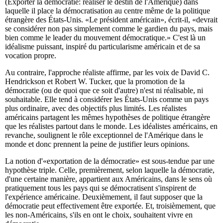
(Exporter la démocratie: réaliser le destin de l'Amérique) dans
laquelle il place la démocratisation au centre même de la politique
étrangère des États-Unis. «Le président américain», écrit-il, «devrait
se considérer non pas simplement comme le gardien du pays, mais
bien comme le leader du mouvement démocratique.» C'est là un
idéalisme puissant, inspiré du particularisme américain et de sa
vocation propre.
Au contraire, l'approche réaliste affirme, par les voix de David C.
Hendrickson et Robert W. Tucker, que la promotion de la
démocratie (ou de quoi que ce soit d'autre) n'est ni réalisable, ni
souhaitable. Elle tend à considérer les États-Unis comme un pays
plus ordinaire, avec des objectifs plus limités. Les réalistes
américains partagent les mêmes hypothèses de politique étrangère
que les réalistes partout dans le monde. Les idéalistes américains, en
revanche, soulignent le rôle exceptionnel de l'Amérique dans le
monde et donc prennent la peine de justifier leurs opinions.
La notion d'«exportation de la démocratie» est sous-tendue par une
hypothèse triple. Celle, premièrement, selon laquelle la démocratie,
d'une certaine manière, appartient aux Américains, dans le sens où
pratiquement tous les pays qui se démocratisent s'inspirent de
l'expérience américaine. Deuxièmement, il faut supposer que la
démocratie peut effectivement être exportée. Et, troisièmement, que
les non-Américains, s'ils en ont le choix, souhaitent vivre en