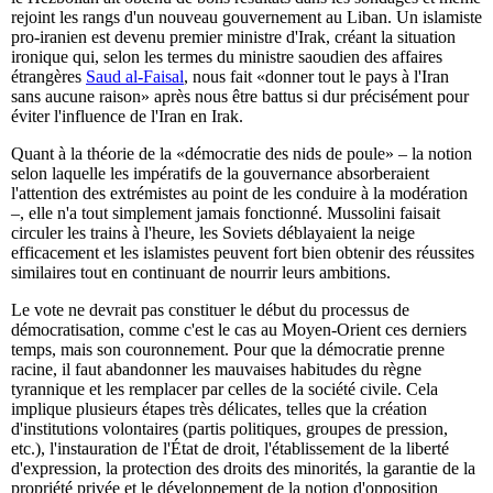
rejoint les rangs d'un nouveau gouvernement au Liban. Un islamiste
pro-iranien est devenu premier ministre d'Irak, créant la situation
ironique qui, selon les termes du ministre saoudien des affaires
étrangères
Saud al-Faisal
, nous fait «donner tout le pays à l'Iran
sans aucune raison» après nous être battus si dur précisément pour
éviter l'influence de l'Iran en Irak.
Quant à la théorie de la «démocratie des nids de poule» – la notion
selon laquelle les impératifs de la gouvernance absorberaient
l'attention des extrémistes au point de les conduire à la modération
–, elle n'a tout simplement jamais fonctionné. Mussolini faisait
circuler les trains à l'heure, les Soviets déblayaient la neige
efficacement et les islamistes peuvent fort bien obtenir des réussites
similaires tout en continuant de nourrir leurs ambitions.
Le vote ne devrait pas constituer le début du processus de
démocratisation, comme c'est le cas au Moyen-Orient ces derniers
temps, mais son couronnement. Pour que la démocratie prenne
racine, il faut abandonner les mauvaises habitudes du règne
tyrannique et les remplacer par celles de la société civile. Cela
implique plusieurs étapes très délicates, telles que la création
d'institutions volontaires (partis politiques, groupes de pression,
etc.), l'instauration de l'État de droit, l'établissement de la liberté
d'expression, la protection des droits des minorités, la garantie de la
propriété privée et le développement de la notion d'opposition