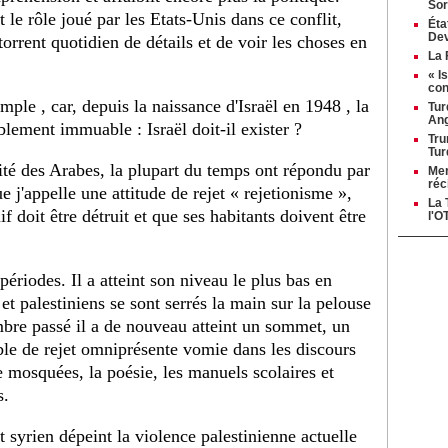
Sor
 le rôle joué par les Etats-Unis dans ce conflit,
Éta
Dev
torrent quotidien de détails et de voir les choses en
La 
« I
con
ple , car, depuis la naissance d'Israël en 1948 , la
Tur
Ang
blement immuable : Israël doit-il exister ?
Tru
Tur
ité des Arabes, la plupart du temps ont répondu par
Mer
réc
e j'appelle une attitude de rejet « rejetionisme »,
La 
if doit être détruit et que ses habitants doivent être
l'O
 périodes. Il a atteint son niveau le plus bas en
 et palestiniens se sont serrés la main sur la pelouse
bre passé il a de nouveau atteint un sommet, un
ible de rejet omniprésente vomie dans les discours
e mosquées, la poésie, les manuels scolaires et
s.
 syrien dépeint la violence palestinienne actuelle