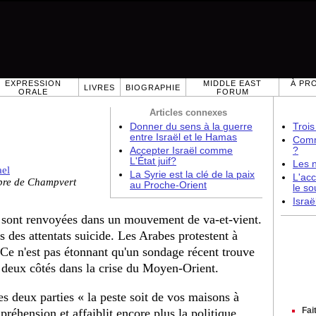
EXPRESSION
MIDDLE EAST
À PR
LIVRES
BIOGRAPHIE
ORALE
FORUM
Articles connexes
Donner du sens à la guerre
Trois
entre Israël et le Hamas
Comme
Accepter Israël comme
?
L'État juif?
Les 
ael
La Syrie est la clé de la paix
L'acc
bre de Champvert
au Proche-Orient
le so
Israë
t sont renvoyées dans un mouvement de va-et-vient.
s des attentats suicide. Les Arabes protestent à
. Ce n'est pas étonnant qu'un sondage récent trouve
deux côtés dans la crise du Moyen-Orient.
s deux parties « la peste soit de vos maisons à
Fai
réhension et affaiblit encore plus la politique.