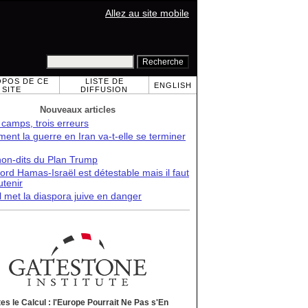
Allez au site mobile
OPOS DE CE
LISTE DE
ENGLISH
SITE
DIFFUSION
Nouveaux articles
 camps, trois erreurs
nt la guerre en Iran va-t-elle se terminer
non-dits du Plan Trump
ord Hamas-Israël est détestable mais il faut
utenir
l met la diaspora juive en danger
tes le Calcul : l'Europe Pourrait Ne Pas s'En