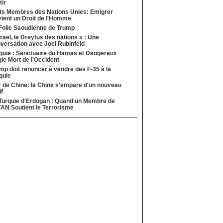
tir
ts Membres des Nations Unies: Emigrer
ient un Droit de l'Homme
Folie Saoudienne de Trump
sraël, le Dreyfus des nations » : Une
versation avec Joel Rubinfeld
quie : Sanctuaire du Hamas et Dangereux
le Mort de l'Occident
mp doit renoncer à vendre des F-35 à la
quie
 de Chine: la Chine s'empare d'un nouveau
if
Turquie d'Erdogan : Quand un Membre de
TAN Soutient le Terrorisme