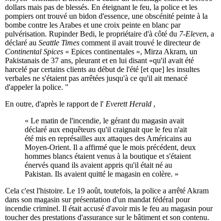
dollars mais pas de blessés. En éteignant le feu, la police et les
pompiers ont trouvé un bidon d'essence, une obscénité peinte à la
bombe contre les Arabes et une croix peinte en blanc par
pulvérisation. Rupinder Bedi, le propriétaire d'à côté du
7-Eleven
, a
déclaré au
Seattle Times
comment il avait trouvé le directeur de
Continental Spices
« Epices continentales », Mirza Akram, un
Pakistanais de 37 ans, pleurant et en lui disant «qu'il avait été
harcelé par certains clients au début de l'été [et que] les insultes
verbales ne s'étaient pas arrêtées jusqu'à ce qu'il ait menacé
d'appeler la police. "
En outre, d'après le rapport de l'
Everett Herald
,
« Le matin de l'incendie, le gérant du magasin avait
déclaré aux enquêteurs qu'il craignait que le feu n'ait
été mis en représailles aux attaques des Américains au
Moyen-Orient. Il a affirmé que le mois précédent, deux
hommes blancs étaient venus à la boutique et s'étaient
énervés quand ils avaient appris qu'il était né au
Pakistan. Ils avaient quitté le magasin en colère. »
Cela c'est l'histoire. Le 19 août, toutefois, la police a arrêté Akram
dans son magasin sur présentation d'un mandat fédéral pour
incendie criminel. Il était accusé d'avoir mis le feu au magasin pour
toucher des prestations d'assurance sur le bâtiment et son contenu.