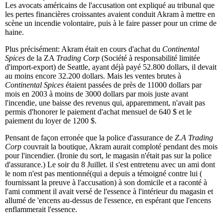
Les avocats américains de l'accusation ont expliqué au tribunal que
les pertes financières croissantes avaient conduit Akram à mettre en
scène un incendie volontaire, puis à le faire passer pour un crime de
haine.
Plus précisément: Akram était en cours d'achat du
Continental
Spices
de la ZA
Trading Corp
(Société à responsabilité limitée
d'import-export) de Seattle, ayant déjà payé 52.800 dollars, il devait
au moins encore 32.200 dollars. Mais les ventes brutes à
Continental Spices
étaient passées de près de 11000 dollars par
mois en 2003 à moins de 3000 dollars par mois juste avant
l'incendie, une baisse des revenus qui, apparemment, n'avait pas
permis d'honorer le paiement d'achat mensuel de 640 $ et le
paiement du loyer de 1200 $.
Pensant de façon erronée que la police d'assurance de
Z.A Trading
Corp
couvrait la boutique, Akram aurait comploté pendant des mois
pour l'incendier. (Ironie du sort, le magasin n'était pas sur la police
d'assurance.) Le soir du 8 Juillet. il s'est entretenu avec un ami dont
le nom n'est pas mentionné(qui a depuis a témoigné contre lui (
fournissant la preuve à l'accusation) à son domicile et a raconté à
l'ami comment il avait versé de l'essence à l'intérieur du magasin et
allumé de 'encens au-dessus de l'essence, en espérant que l'encens
enflammerait l'essence.