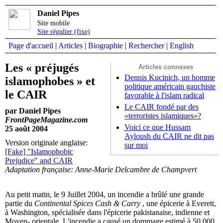
Daniel Pipes
Site mobile
Site régulier (fixe)
Page d'accueil
|
Articles
|
Biographie
|
Rechercher
|
English
Les « préjugés
Articles connexes
Dennis Kucinich, un homme
islamophobes » et
politique américain gauchiste
le CAIR
favorable à l'islam radical
Le CAIR fondé par des
par Daniel Pipes
«terroristes islamiques»?
FrontPageMagazine.com
Voici ce que Hussam
25 août 2004
Ayloush du CAIR ne dit pas
Version originale anglaise:
sur moi
[Fake] "Islamophobic
Prejudice" and CAIR
Adaptation française: Anne-Marie Delcambre de Champvert
Au petit matin, le 9 Juillet 2004, un incendie a brûlé une grande
partie du
Continental Spices Cash & Carry
, une épicerie à Everett,
à Washington, spécialisée dans l'épicerie pakistanaise, indienne et
Moyen- orientale. L'incendie a causé un dommage estimé à 50.000