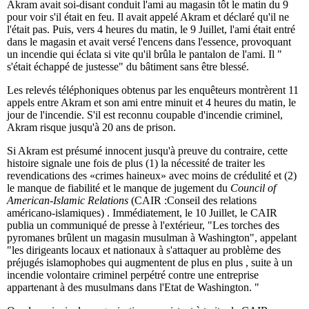
Akram avait soi-disant conduit l'ami au magasin tôt le matin du 9
pour voir s'il était en feu. Il avait appelé Akram et déclaré qu'il ne
l'était pas. Puis, vers 4 heures du matin, le 9 Juillet, l'ami était entré
dans le magasin et avait versé l'encens dans l'essence, provoquant
un incendie qui éclata si vite qu'il brûla le pantalon de l'ami. Il "
s'était échappé de justesse" du bâtiment sans être blessé.
Les relevés téléphoniques obtenus par les enquêteurs montrèrent 11
appels entre Akram et son ami entre minuit et 4 heures du matin, le
jour de l'incendie. S'il est reconnu coupable d'incendie criminel,
Akram risque jusqu'à 20 ans de prison.
Si Akram est présumé innocent jusqu'à preuve du contraire, cette
histoire signale une fois de plus (1) la nécessité de traiter les
revendications des «crimes haineux» avec moins de crédulité et (2)
le manque de fiabilité et le manque de jugement du
Council of
American-Islamic Relations
(CAIR :Conseil des relations
américano-islamiques) . Immédiatement, le 10 Juillet, le CAIR
publia un communiqué de presse à l'extérieur, "Les torches des
pyromanes brûlent un magasin musulman à Washington", appelant
"les dirigeants locaux et nationaux à s'attaquer au problème des
préjugés islamophobes qui augmentent de plus en plus , suite à un
incendie volontaire criminel perpétré contre une entreprise
appartenant à des musulmans dans l'Etat de Washington. "