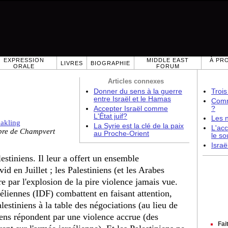
EXPRESSION
MIDDLE EAST
À PR
LIVRES
BIOGRAPHIE
ORALE
FORUM
Articles connexes
Donner du sens à la guerre
Trois
entre Israël et le Hamas
Comme
Accepter Israël comme
?
L'État juif?
Les 
akling
La Syrie est la clé de la paix
L'acc
bre de Champvert
au Proche-Orient
le so
Israë
lestiniens. Il leur a offert un ensemble
 en Juillet ; les Palestiniens (et les Arabes
e par l'explosion de la pire violence jamais vue.
liennes (IDF) combattent en faisant attention,
alestiniens à la table des négociations (au lieu de
niens répondent par une violence accrue (des
Fai