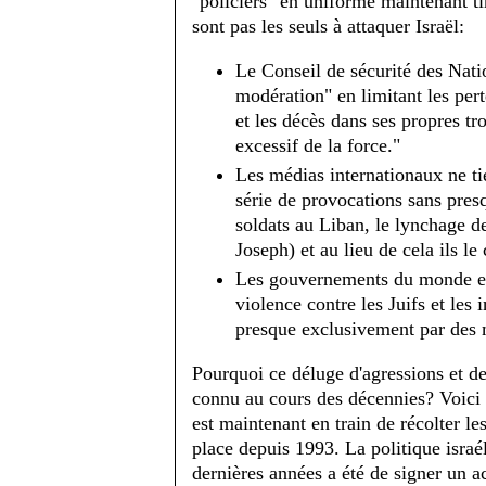
"policiers" en uniforme maintenant tir
sont pas les seuls à attaquer Israël:
Le Conseil de sécurité des Nati
modération" en limitant les pert
et les décès dans ses propres tr
excessif de la force."
Les médias internationaux ne ti
série de provocations sans pres
soldats au Liban, le lynchage d
Joseph) et au lieu de cela ils le
Les gouvernements du monde ent
violence contre les Juifs et les i
presque exclusivement par des 
Pourquoi ce déluge d'agressions et de 
connu au cours des décennies? Voici 
est maintenant en train de récolter le
place depuis 1993. La politique israé
dernières années a été de signer un ac