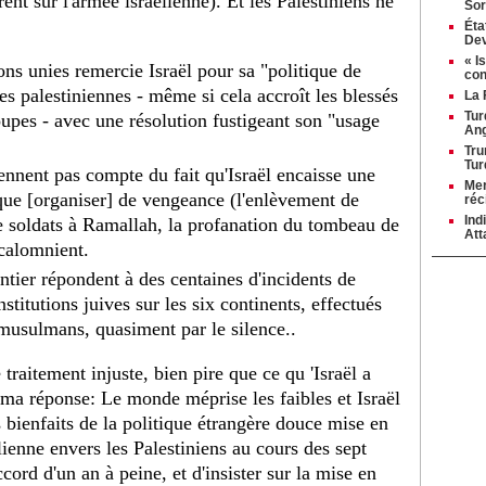
ent sur l'armée israélienne). Et les Palestiniens ne
Sor
Éta
Dev
« I
ons unies remercie Israël pour sa "politique de
con
es palestiniennes - même si cela accroît les blessés
La 
Tur
oupes - avec une résolution fustigeant son "usage
Ang
Tru
Tur
ennent pas compte du fait qu'Israël encaisse une
Mer
que [organiser] de vengeance (l'enlèvement de
réc
Ind
e soldats à Ramallah, la profanation du tombeau de
Att
 calomnient.
ier répondent à des centaines d'incidents de
nstitutions juives sur les six continents, effectués
musulmans, quasiment par le silence..
traitement injuste, bien pire que ce qu 'Israël a
ma réponse: Le monde méprise les faibles et Israël
s bienfaits de la politique étrangère douce mise en
lienne envers les Palestiniens au cours des sept
cord d'un an à peine, et d'insister sur la mise en