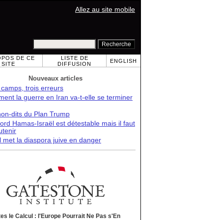
Allez au site mobile
OPOS DE CE
LISTE DE
ENGLISH
SITE
DIFFUSION
Nouveaux articles
 camps, trois erreurs
nt la guerre en Iran va-t-elle se terminer
non-dits du Plan Trump
ord Hamas-Israël est détestable mais il faut
utenir
l met la diaspora juive en danger
tes le Calcul : l'Europe Pourrait Ne Pas s'En