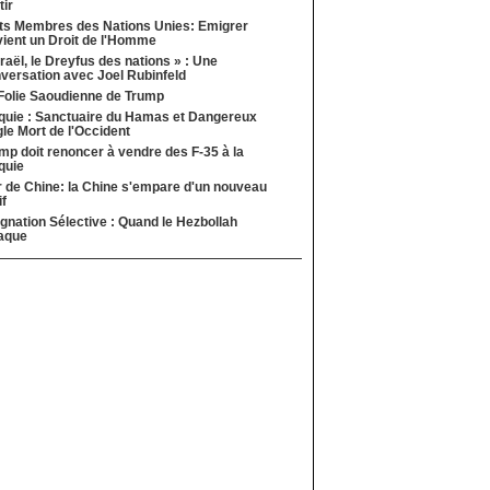
tir
ts Membres des Nations Unies: Emigrer
ient un Droit de l'Homme
sraël, le Dreyfus des nations » : Une
versation avec Joel Rubinfeld
Folie Saoudienne de Trump
quie : Sanctuaire du Hamas et Dangereux
le Mort de l'Occident
mp doit renoncer à vendre des F-35 à la
quie
 de Chine: la Chine s'empare d'un nouveau
if
ignation Sélective : Quand le Hezbollah
aque