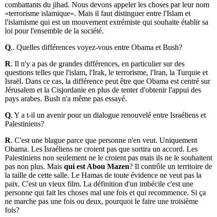
combattants du jihad. Nous devons appeler les choses par leur nom
«terrorisme islamique». Mais il faut distinguer entre l'Islam et
l'islamisme qui est un mouvement extrémiste qui souhaite établir sa
loi pour l'ensemble de la société.
Q
.. Quelles différences voyez-vous entre Obama et Bush?
R
. Il n'y a pas de grandes différences, en particulier sur des
questions telles que l'islam, l'Irak, le terrorisme, l'Iran, la Turquie et
Israël. Dans ce cas, la différence peut être que Obama est centré sur
Jérusalem et la Cisjordanie en plus de tenter d'obtenir l'appui des
pays arabes. Bush n'a même pas essayé.
Q
. Y a t-il un avenir pour un dialogue renouvelé entre Israéliens et
Palestiniens?
R
. C'est une blague parce que personne n'en veut. Uniquement
Obama. Les Israéliens ne croient pas que sortira un accord. Les
Palestiniens non seulement ne le croient pas mais ils ne le souhaitent
pas non plus. Mais
qui est Abou Mazen
? Il contrôle un territoire de
la taille de cette salle. Le Hamas de toute évidence ne veut pas la
paix. C'est un vieux film. La définition d'un imbécile c'est une
personne qui fait les choses mal une fois et qui recommence. Si ça
ne marche pas une fois ou deux, pourquoi le faire une troisième
fois?