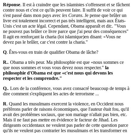
Réponse
. Il est à craindre que les islamistes s'offensent et se fâchent
contre nous et c'est ce qu'ils peuvent faire. Il suffit de voir ce qui
s'est passé dans mon pays avec
les Corans
. Je pense que brûler un
livre est totalement incorrect et pas très intelligent, mais aux États-
Unis c'est un acte légal. Cependant, Obama apparaît et dit:. "Vous
ne pouvez pas brûler ce livre parce que j'ai peur des conséquences"
Il agit en renforçant la charia (loi islamique)en disant: «Vous ne
devez pas le brûler, car c'est contre la charia."
Q
. Êtes-vous en train de qualifier Obama de lâche?
R.
. Obama a très peur. Ma philosophie est que «nous sommes ce
que nous sommes et vous vous devez nous respecter."
la
philosophie d'Obama est que «c'est nous qui devons les
respecter et les comprendre."
Q.
. Lors de la conférence, vous avez consacré beaucoup de temps à
dire comment s'expliquent les actes de terrorisme ...
R
. Quand les musulmans exercent la violence, en Occident nous
préfèrons parler de raisons économiques, que l'auteur était fou, qu'il
avait des problèmes sociaux, que son mariage n'allait pas bien, etc.
Mais il ne faut pas mettre en évidence le facteur de Jihad. Les
dirigeants occidentaux ne veulent pas parler de cette question parce
qu'ils ne veulent pas contrarier les musulmans et les transformer en