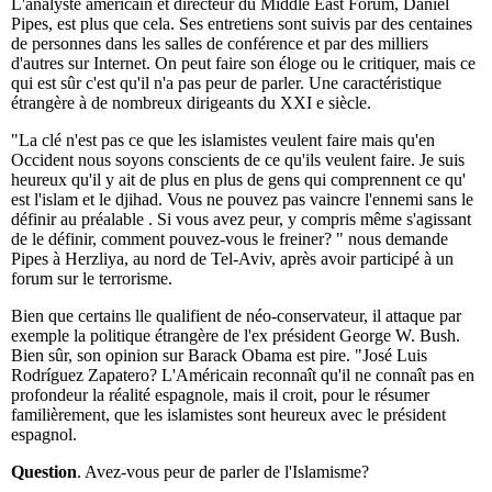
L'analyste américain et directeur du Middle East Forum, Daniel
Pipes, est plus que cela. Ses entretiens sont suivis par des centaines
de personnes dans les salles de conférence et par des milliers
d'autres sur Internet. On peut faire son éloge ou le critiquer, mais ce
qui est sûr c'est qu'il n'a pas peur de parler. Une caractéristique
étrangère à de nombreux dirigeants du XXI e siècle.
"La clé n'est pas ce que les islamistes veulent faire mais qu'en
Occident nous soyons conscients de ce qu'ils veulent faire. Je suis
heureux qu'il y ait de plus en plus de gens qui comprennent ce qu'
est l'islam et le djihad. Vous ne pouvez pas vaincre l'ennemi sans le
définir au préalable . Si vous avez peur, y compris même s'agissant
de le définir, comment pouvez-vous le freiner? " nous demande
Pipes à Herzliya, au nord de Tel-Aviv, après avoir participé à un
forum sur le terrorisme.
Bien que certains lle qualifient de néo-conservateur, il attaque par
exemple la politique étrangère de l'ex président George W. Bush.
Bien sûr, son opinion sur Barack Obama est pire. "José Luis
Rodríguez Zapatero? L'Américain reconnaît qu'il ne connaît pas en
profondeur la réalité espagnole, mais il croit, pour le résumer
familièrement, que les islamistes sont heureux avec le président
espagnol.
Question
. Avez-vous peur de parler de l'Islamisme?