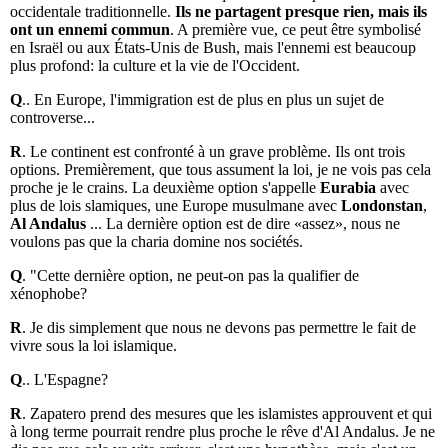
occidentale traditionnelle.
Ils ne partagent presque rien, mais ils
ont un ennemi commun
. A première vue, ce peut être symbolisé
en Israël ou aux États-Unis de Bush, mais l'ennemi est beaucoup
plus profond: la culture et la vie de l'Occident.
Q
.. En Europe, l'immigration est de plus en plus un sujet de
controverse...
R
. Le continent est confronté à un grave problème. Ils ont trois
options. Premièrement, que tous assument la loi, je ne vois pas cela
proche je le crains. La deuxième option s'appelle
Eurabia
avec
plus de lois slamiques, une Europe musulmane avec
Londonstan
,
Al Andalus
... La dernière option est de dire «assez», nous ne
voulons pas que la charia domine nos sociétés.
Q
. "Cette dernière option, ne peut-on pas la qualifier de
xénophobe?
R
. Je dis simplement que nous ne devons pas permettre le fait de
vivre sous la loi islamique.
Q
.. L'Espagne?
R
. Zapatero prend des mesures que les islamistes approuvent et qui
à long terme pourrait rendre plus proche le rêve d'Al Andalus. Je ne