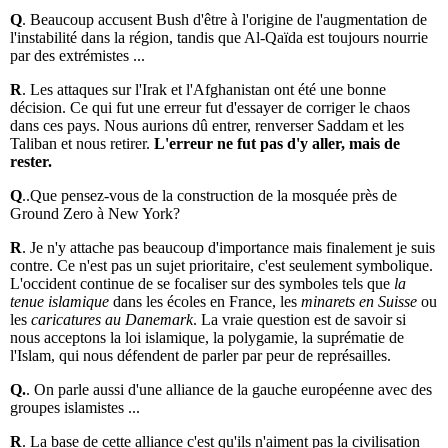
Q
. Beaucoup accusent Bush d'être à l'origine de l'augmentation de
l'instabilité dans la région, tandis que Al-Qaïda est toujours nourrie
par des extrémistes ...
R
. Les attaques sur l'Irak et l'Afghanistan ont été une bonne
décision. Ce qui fut une erreur fut d'essayer de corriger le chaos
dans ces pays. Nous aurions dû entrer, renverser Saddam et les
Taliban et nous retirer.
L'erreur ne fut pas d'y aller, mais de
rester.
Q
..Que pensez-vous de la construction de la mosquée près de
Ground Zero à New York?
R
. Je n'y attache pas beaucoup d'importance mais finalement je suis
contre. Ce n'est pas un sujet prioritaire, c'est seulement symbolique.
L'occident continue de se focaliser sur des symboles tels que
la
tenue islamique
dans les écoles en France, les
minarets en Suisse
ou
les
caricatures au Danemark
. La vraie question est de savoir si
nous acceptons la loi islamique, la polygamie, la suprématie de
l'Islam, qui nous défendent de parler par peur de représailles.
Q.
. On parle aussi d'une alliance de la gauche européenne avec des
groupes islamistes ...
R
. La base de cette alliance c'est qu'ils n'aiment pas la civilisation