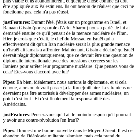
plus viable et ils abandonnèrent, et quelque chose comme ça doit
être appliquée aux Palestiniens. Ils ont besoin de réaliser que ceci ne
fonctionne pas, cela n'a pas réussi.
justFeatures
: Durant l'été, j'étais sur un programme en Israël, et
Ranaan Gissin (porte-parole d'Ariel Sharon) nous a parlé. Je lui ai
demandé ensuite ce qu'il pensait de la menace nucléaire de l'Iran.
Hier, je crois que c'était, le chef du Mossad en Israël qui a
effectivement dit qu'un Iran nucléaire serait la plus grande menace
qu'Israël ait jamais à affronter. Maintenant, Gissin a déclaré qu'Israël
devrait réagir diplomatiquement, que ce devrait être une question de
diplomatie internationale avec des pressions exercées sur les
Iraniens pour arrêter leur programme nucléaire. Que pensez-vous de
cela? Etes-vous d'accord avec lui?
Pipes
: Eh bien, idéalement, nous aurions la diplomatie, et si cela
échoue, alors on devrait passer [à la force]militaire. Les Iraniens ne
devraient pas être autorisés à développer des armes nucléaires, un
point c'est tout.. Et c'est finalement la responsabilité des
Américains..
justFeatures
: Pensez-vous qu'il ait le moindre espoir qu'il pourrait
y avoir une contre-révolution [en Iran]?
Pipes
: l'Iran est une bonne nouvelle dans le Moyen-Orient. Il est cet
abandon de l'idéologie militante islamiste, mais cela prend du