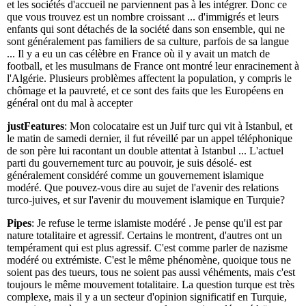
et les sociétés d'accueil ne parviennent pas à les intégrer. Donc ce
que vous trouvez est un nombre croissant ... d'immigrés et leurs
enfants qui sont détachés de la société dans son ensemble, qui ne
sont généralement pas familiers de sa culture, parfois de sa langue
... Il y a eu un cas célèbre en France où il y avait un match de
football, et les musulmans de France ont montré leur enracinement à
l'Algérie. Plusieurs problèmes affectent la population, y compris le
chômage et la pauvreté, et ce sont des faits que les Européens en
général ont du mal à accepter
justFeatures
: Mon colocataire est un Juif turc qui vit à Istanbul, et
le matin de samedi dernier, il fut réveillé par un appel téléphonique
de son père lui racontant un double attentat à Istanbul ... L'actuel
parti du gouvernement turc au pouvoir, je suis désolé- est
généralement considéré comme un gouvernement islamique
modéré. Que pouvez-vous dire au sujet de l'avenir des relations
turco-juives, et sur l'avenir du mouvement islamique en Turquie?
Pipes
: Je refuse le terme islamiste modéré . Je pense qu'il est par
nature totalitaire et agressif. Certains le montrent, d'autres ont un
tempérament qui est plus agressif. C'est comme parler de nazisme
modéré ou extrémiste. C'est le même phénomène, quoique tous ne
soient pas des tueurs, tous ne soient pas aussi véhéments, mais c'est
toujours le même mouvement totalitaire. La question turque est très
complexe, mais il y a un secteur d'opinion significatif en Turquie,