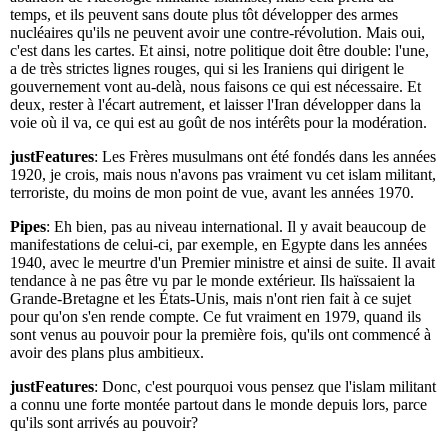
temps, et ils peuvent sans doute plus tôt développer des armes
nucléaires qu'ils ne peuvent avoir une contre-révolution. Mais oui,
c'est dans les cartes. Et ainsi, notre politique doit être double: l'une,
a de très strictes lignes rouges, qui si les Iraniens qui dirigent le
gouvernement vont au-delà, nous faisons ce qui est nécessaire. Et
deux, rester à l'écart autrement, et laisser l'Iran développer dans la
voie où il va, ce qui est au goût de nos intérêts pour la modération.
justFeatures
: Les Frères musulmans ont été fondés dans les années
1920, je crois, mais nous n'avons pas vraiment vu cet islam militant,
terroriste, du moins de mon point de vue, avant les années 1970.
Pipes
: Eh bien, pas au niveau international. Il y avait beaucoup de
manifestations de celui-ci, par exemple, en Egypte dans les années
1940, avec le meurtre d'un Premier ministre et ainsi de suite. Il avait
tendance à ne pas être vu par le monde extérieur. Ils haïssaient la
Grande-Bretagne et les États-Unis, mais n'ont rien fait à ce sujet
pour qu'on s'en rende compte. Ce fut vraiment en 1979, quand ils
sont venus au pouvoir pour la première fois, qu'ils ont commencé à
avoir des plans plus ambitieux.
justFeatures
: Donc, c'est pourquoi vous pensez que l'islam militant
a connu une forte montée partout dans le monde depuis lors, parce
qu'ils sont arrivés au pouvoir?