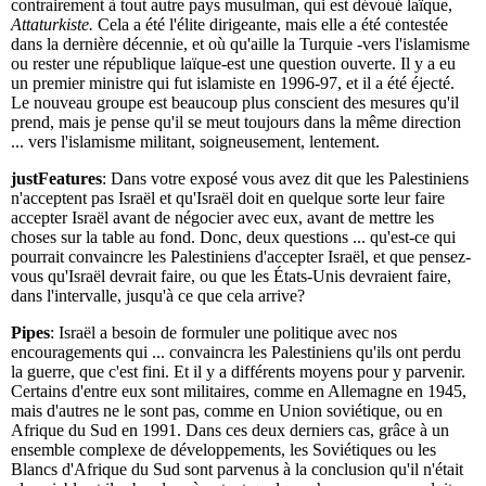
contrairement à tout autre pays musulman, qui est dévoué laïque,
Attaturkiste.
Cela a été l'élite dirigeante, mais elle a été contestée
dans la dernière décennie, et où qu'aille la Turquie -vers l'islamisme
ou rester une république laïque-est une question ouverte. Il y a eu
un premier ministre qui fut islamiste en 1996-97, et il a été éjecté.
Le nouveau groupe est beaucoup plus conscient des mesures qu'il
prend, mais je pense qu'il se meut toujours dans la même direction
... vers l'islamisme militant, soigneusement, lentement.
justFeatures
: Dans votre exposé vous avez dit que les Palestiniens
n'acceptent pas Israël et qu'Israël doit en quelque sorte leur faire
accepter Israël avant de négocier avec eux, avant de mettre les
choses sur la table au fond. Donc, deux questions ... qu'est-ce qui
pourrait convaincre les Palestiniens d'accepter Israël, et que pensez-
vous qu'Israël devrait faire, ou que les États-Unis devraient faire,
dans l'intervalle, jusqu'à ce que cela arrive?
Pipes
: Israël a besoin de formuler une politique avec nos
encouragements qui ... convaincra les Palestiniens qu'ils ont perdu
la guerre, que c'est fini. Et il y a différents moyens pour y parvenir.
Certains d'entre eux sont militaires, comme en Allemagne en 1945,
mais d'autres ne le sont pas, comme en Union soviétique, ou en
Afrique du Sud en 1991. Dans ces deux derniers cas, grâce à un
ensemble complexe de développements, les Soviétiques ou les
Blancs d'Afrique du Sud sont parvenus à la conclusion qu'il n'était