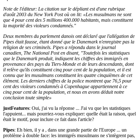
Note de l'éditeur: La citation sur le dépliant est d'une rubrique
d'août 2003 du New York Post où on lit: «Les musulmans ne sont
que 4 pour cent des 5 millions 400.000 habitants, mais constituent
la majorité des violeurs condamnés."
Deux membres du parlement danois ont déclaré que l'allégation de
Pipes était fausse, étant donné que le Danemark n'enregistre pas la
religion de ses criminels. Pipes a répondu dans le journal
canadien, The National Post en disant, "Toutefois les statistiques
que le Danemark produit, indiquent les chiffres des immigrés en
provenance des pays du Tiers-Monde et de leurs descendants, dont
il relève qu'ils constituent cinq pour cent de la population, et il est
connu que les musulmans constituent les quatre cinquièmes de cet
élément. Les derniers chiffres de la police montrent que 76,5 pour
cent des violeurs condamnés à Copenhague appartiennent à ce
cinq pour cent de la population, et nous en avons déduit notre
conclusion toute simple»
justFeatures
: Oui, j'ai vu la réponse ... J'ai vu que les statistiques
l'appuient... mais pourriez-vous expliquer: quelle était la raison, quel
était le motif, pour inclure ce fait dans l'article?
Pipes
: Eh bien, il y a , dans une grande partie de l'Europe ... un
problème à double face: les immigrés musulmans ne s'intègrent pas,