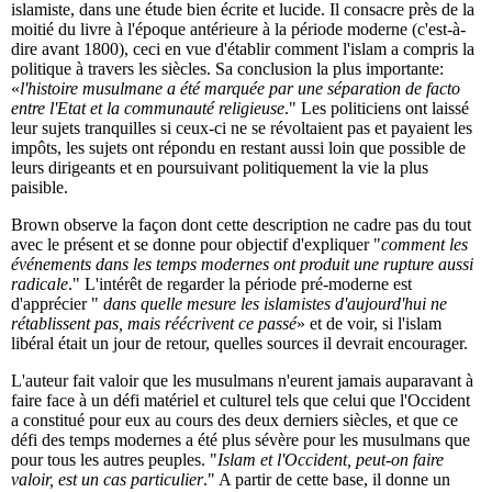
islamiste, dans une étude bien écrite et lucide. Il consacre près de la
moitié du livre à l'époque antérieure à la période moderne (c'est-à-
dire avant 1800), ceci en vue d'établir comment l'islam a compris la
politique à travers les siècles. Sa conclusion la plus importante:
«
l'histoire musulmane a été marquée par une séparation de facto
entre l'Etat et la communauté religieuse
." Les politiciens ont laissé
leur sujets tranquilles si ceux-ci ne se révoltaient pas et payaient les
impôts, les sujets ont répondu en restant aussi loin que possible de
leurs dirigeants et en poursuivant politiquement la vie la plus
paisible.
Brown observe la façon dont cette description ne cadre pas du tout
avec le présent et se donne pour objectif d'expliquer "
comment les
événements dans les temps modernes ont produit une rupture aussi
radicale
." L'intérêt de regarder la période pré-moderne est
d'apprécier "
dans quelle mesure les islamistes d'aujourd'hui ne
rétablissent pas, mais réécrivent ce passé
» et de voir, si l'islam
libéral était un jour de retour, quelles sources il devrait encourager.
L'auteur fait valoir que les musulmans n'eurent jamais auparavant à
faire face à un défi matériel et culturel tels que celui que l'Occident
a constitué pour eux au cours des deux derniers siècles, et que ce
défi des temps modernes a été plus sévère pour les musulmans que
pour tous les autres peuples. "
Islam et l'Occident, peut-on faire
valoir, est un cas particulier
." A partir de cette base, il donne un