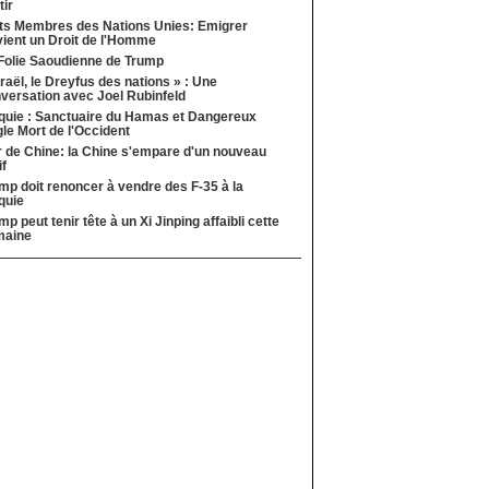
tir
ts Membres des Nations Unies: Emigrer
ient un Droit de l'Homme
Folie Saoudienne de Trump
sraël, le Dreyfus des nations » : Une
versation avec Joel Rubinfeld
quie : Sanctuaire du Hamas et Dangereux
le Mort de l'Occident
 de Chine: la Chine s'empare d'un nouveau
if
mp doit renoncer à vendre des F-35 à la
quie
mp peut tenir tête à un Xi Jinping affaibli cette
maine