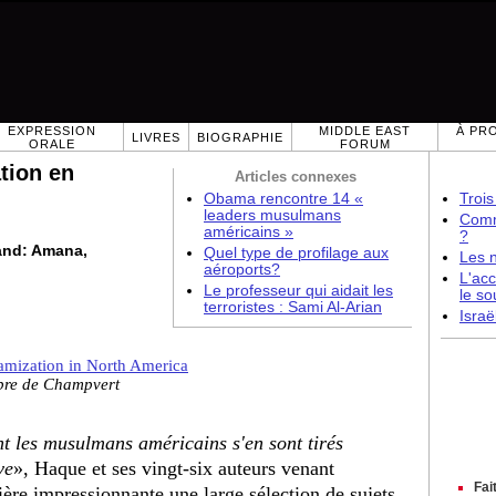
EXPRESSION
MIDDLE EAST
À PR
LIVRES
BIOGRAPHIE
ORALE
FORUM
tion en
Articles connexes
Obama rencontre 14 «
Trois
leaders musulmans
Comme
américains »
?
land: Amana,
Quel type de profilage aux
Les 
aéroports?
L'acc
Le professeur qui aidait les
le so
terroristes : Sami Al-Arian
Israë
amization in North America
bre de Champvert
nt les musulmans américains s'en sont tirés
ve
», Haque et ses vingt-six auteurs venant
Fai
ère impressionnante une large sélection de sujets,