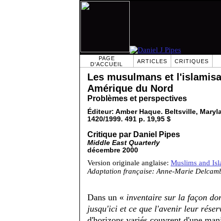
PAGE
ARTICLES
CRITIQUES
D'ACCUEIL
Les musulmans et l'islamisa
Amérique du Nord
Problèmes et perspectives
Éditeur: Amber Haque. Beltsville, Mary
1420/1999. 491 p. 19,95 $
Critique par Daniel Pipes
Middle East Quarterly
décembre 2000
Version originale anglaise:
Muslims and Isl
Adaptation française: Anne-Marie Delcam
Dans un «
inventaire sur la façon do
jusqu'ici et ce que l'avenir leur réser
d'horizons variés couvrent d'une mani