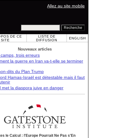
Allez au site mobile
OPOS DE CE
LISTE DE
ENGLISH
SITE
DIFFUSION
Nouveaux articles
 camps, trois erreurs
nt la guerre en Iran va-t-elle se terminer
non-dits du Plan Trump
ord Hamas-Israël est détestable mais il faut
utenir
l met la diaspora juive en danger
tes le Calcul : l'Europe Pourrait Ne Pas s'En