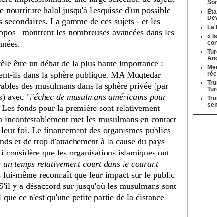
Sor
e nourriture halal jusqu'à l'esquisse d'un possible
Éta
Dev
secondaires. La gamme de ces sujets - et les
La 
 propos– montrent les nombreuses avancées dans les
« I
nnées.
con
Tur
Ang
èle être un débat de la plus haute importance :
Mer
nt-ils dans la sphère publique. MA Muqtedar
réc
Tru
rables des musulmans dans la sphère privée (par
Tur
s) avec "
l'échec de musulmans américains pour
Tru
se
" Les fonds pour la première sont relativement
ela incontestablement met les musulmans en contact
 leur foi. Le financement des organismes publics
nds et de trop d'attachement à la cause du pays
i considère que les organisations islamiques ont
 un temps relativement court dans le courant
 lui-même reconnaît que leur impact sur le public
 S'il y a désaccord sur jusqu'où les musulmans sont
 que ce n'est qu'une petite partie de la distance