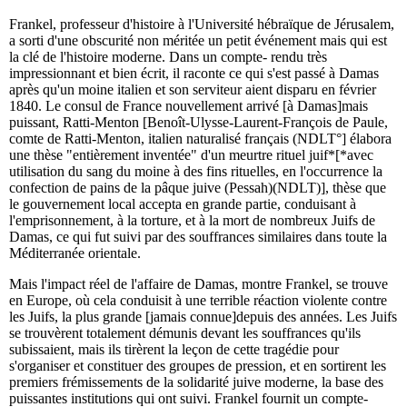
Frankel, professeur d'histoire à l'Université hébraïque de Jérusalem,
a sorti d'une obscurité non méritée un petit événement mais qui est
la clé de l'histoire moderne. Dans un compte- rendu très
impressionnant et bien écrit, il raconte ce qui s'est passé à Damas
après qu'un moine italien et son serviteur aient disparu en février
1840. Le consul de France nouvellement arrivé [à Damas]mais
puissant, Ratti-Menton [Benoît-Ulysse-Laurent-François de Paule,
comte de Ratti-Menton, italien naturalisé français (NDLT°] élabora
une thèse "entièrement inventée" d'un meurtre rituel juif*[*avec
utilisation du sang du moine à des fins rituelles, en l'occurrence la
confection de pains de la pâque juive (Pessah)(NDLT)], thèse que
le gouvernement local accepta en grande partie, conduisant à
l'emprisonnement, à la torture, et à la mort de nombreux Juifs de
Damas, ce qui fut suivi par des souffrances similaires dans toute la
Méditerranée orientale.
Mais l'impact réel de l'affaire de Damas, montre Frankel, se trouve
en Europe, où cela conduisit à une terrible réaction violente contre
les Juifs, la plus grande [jamais connue]depuis des années. Les Juifs
se trouvèrent totalement démunis devant les souffrances qu'ils
subissaient, mais ils tirèrent la leçon de cette tragédie pour
s'organiser et constituer des groupes de pression, et en sortirent les
premiers frémissements de la solidarité juive moderne, la base des
puissantes institutions qui ont suivi. Frankel fournit un compte-