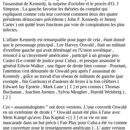
l'assassinat de Kennedy, la surprise d'octobre et le procès d'O. J
Simpson . La gauche favorise les théories du complot qui
expliquent comme cela leur convient comment deux des quatre
présidents démocrates précédents ( John F. Kennedy et Jimmy
Carter ) ont quitté leurs fonctions par voie de conspirations les plus
infectes.
L'affaire Kennedy est remarquable pour juger de cela , étant donné
que le personnage principal , Lee Harvey Oswald , était un militant
d'extrême gauche qui avait déménagé en l'Union soviétique ,
renoncé à sa citoyenneté américaine , participé à un groupe pro-
Castro (Le comité de justice pour Cuba) , et presque assassiné le
général Edwin Walker , une figure de droite bien connue . Pourtant,
l'attention s'est détournée de Oswald peu après l' assassinat de
Kennedy , grâce au travail d'un réseau de militants de gauche (par
exemple , Jim Garrison) et d'auteurs de livres à la fois célèbres (
Edward Jay Epstein , Mark Lane ) [ 1 ] et peu connus ( Thomas
Buchanan , Joachim Joesten , Sylvia Meagher , Harold Weisberg ) .
[ 2 ]
Ces « assassinalogistes " ont deux versions. L'une convertit Oswald
en un extrémiste de droite ( " Oswald aurait été plus à l'aise avec
Mein Kampf qu'avec Das Kapital ») [ 3 ] et sa vie en une
mascarade dans un but précis ( Fair Play pour Cuba a été vu comme
une couverture pour le renseignement américain ) . L' autre version