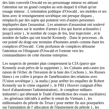
des faits convertit Oswald en un personnage mineur en attirant
l'attention sur un grand complot au sein duquel il n'était qu'un
rouage mineur . L'orientation politique d'Oswald , ses mobiles et ses
liens avec le renseignement soviétique ont presque disparu ,
remplacés par des sujets qui pointent vers d'autres personnes
impliquées dans l'assassinat . Les amateurs d'assassinat ont soulevé
des questions sur le nombre d'armes à feu qui furent actionnées (
jusqu'à seize ) , le nombre de coups de feu, leur trajectoire , et le
nombre de balles qui ont touché Kennedy . Dans le processus , ils
ont pointé du doigt une trentaine d'hommes armés comme étant les
complices d'Oswald . Cette profusion de complices détourne
l'attention en l'éloignant d'Oswald et l'oriente vers ​​les
commanditaires de cette énorme entreprise.
Les suspects de premier plan comprennent la CIA (parce que
Kennedy avait prévu de la supprimer ) , les Cubains anti-castro (en
raison de l'échec de l'invasion de la baie des Cochons ) , les Russes
blancs ( en colère à propos de l'amélioration des relations avec
l'Union soviétique ) , la mafia ( pour arrêter les enquêtes de Robert
Kennedy sur le crime organisé ) , le FBI ( Hoover craignait d'être
forcé d'abandonner l'administration) , le complexe militaro-
industriel ( qui détestait le Traité d'interdiction des essais nucléaires)
, les généraux (décidés à arrêter le retrait du Vietnam ) , les
millionnaires du pétrole du Texas ( pour mettre fin aux pourparlers
sur l'annulation de l' allocation de l'épuisement du pétrole ) , les