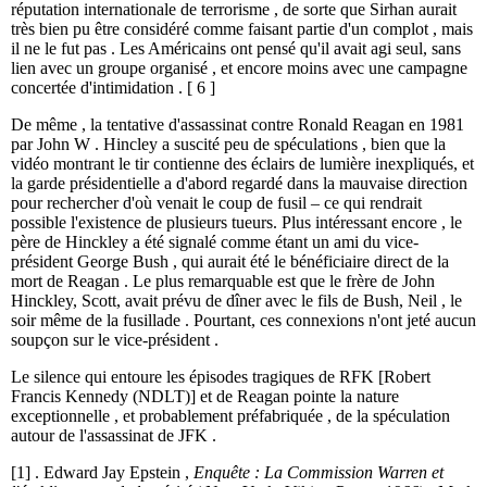
réputation internationale de terrorisme , de sorte que Sirhan aurait
très bien pu être considéré comme faisant partie d'un complot , mais
il ne le fut pas . Les Américains ont pensé qu'il avait agi seul, sans
lien avec un groupe organisé , et encore moins avec une campagne
concertée d'intimidation . [ 6 ]
De même , la tentative d'assassinat contre Ronald Reagan en 1981
par John W . Hincley a suscité peu de spéculations , bien que la
vidéo montrant le tir contienne des éclairs de lumière inexpliqués, et
la garde présidentielle a d'abord regardé dans la mauvaise direction
pour rechercher d'où venait le coup de fusil – ce qui rendrait
possible l'existence de plusieurs tueurs. Plus intéressant encore , le
père de Hinckley a été signalé comme étant un ami du vice-
président George Bush , qui aurait été le bénéficiaire direct de la
mort de Reagan . Le plus remarquable est que le frère de John
Hinckley, Scott, avait prévu de dîner avec le fils de Bush, Neil , le
soir même de la fusillade . Pourtant, ces connexions n'ont jeté aucun
soupçon sur le vice-président .
Le silence qui entoure les épisodes tragiques de RFK [Robert
Francis Kennedy (NDLT)] et de Reagan pointe la nature
exceptionnelle , et probablement préfabriquée , de la spéculation
autour de l'assassinat de JFK .
[1] . Edward Jay Epstein ,
Enquête : La Commission Warren et