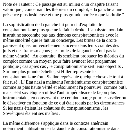
Note de l'auteur : Ce passage est au milieu d'un chapitre faisant
valoir que , concernant les théories du complot, « la gauche a une
présence plus insidieuse et une plus grande portée » que la droite " .
La sophistication de la gauche lui permet d'exploiter le
conspirationnisme plus que ne le fait la droite. L'analyste mondain
instruit ne succombe pas aux démons conspirationnistes avec la
même sincérité que le fait un concierge. Les brutes de la droite
paraissent quasi universellement sincères dans leurs craintes des
juifs et des francs-maçons ; les brutes de la gauche n'ont pas la
même véracité . Au contraire, ils semblent propager les théories du
complot comme un moyen pour faire avancer leur programme
politique ; cas après cas , le conspirationnisme sert leurs objectifs .
Sur une plus grande échelle , si Hitler représente le
conspirationnisme fou , Staline représente quelque chose de tout à
fait rusé . L' Etat nazi a maintenu l'antisémitisme conspirationniste
comme sa plus haute vérité et résolument l'a poursuivi [comme but],
mais l'état soviétique a utilisé l'anti-impérialisme de façon plus
instrumentale , en conservant une certaine marge pour le susciter ou
le désactiver en fonction de ce qui était requis par les circonstances.
Si les nazis étaient les créatures du conspirationnisme , les
Soviétiques étaient ses maîtres .
La même différence s'applique dans le contexte américain ,
notamment l'utilisation par la gauche du conspirationnisme dans