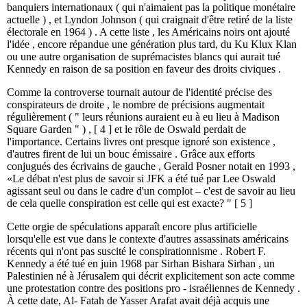
banquiers internationaux ( qui n'aimaient pas la politique monétaire
actuelle ) , et Lyndon Johnson ( qui craignait d'être retiré de la liste
électorale en 1964 ) . A cette liste , les Américains noirs ont ajouté
l'idée , encore répandue une génération plus tard, du Ku Klux Klan
ou une autre organisation de suprémacistes blancs qui aurait tué
Kennedy en raison de sa position en faveur des droits civiques .
Comme la controverse tournait autour de ​​l'identité précise des
conspirateurs de droite , le nombre de précisions augmentait
régulièrement ( " leurs réunions auraient eu à eu lieu à Madison
Square Garden " ) , [ 4 ] et le rôle de Oswald perdait de
l'importance. Certains livres ont presque ignoré son existence ,
d'autres firent de lui un bouc émissaire . Grâce aux efforts
conjugués des écrivains de gauche , Gerald Posner notait en 1993 ,
«Le débat n'est plus de savoir si JFK a été tué par Lee Oswald
agissant seul ou dans le cadre d'un complot – c'est de savoir au lieu
de cela quelle conspiration est celle qui est exacte? " [ 5 ]
Cette orgie de spéculations apparaît encore plus artificielle
lorsqu'elle est vue dans le contexte d'autres assassinats américains
récents qui n'ont pas suscité le conspirationnisme . Robert F.
Kennedy a été tué en juin 1968 par Sirhan Bishara Sirhan , un
Palestinien né à Jérusalem qui décrit explicitement son acte comme
une protestation contre des positions pro - israéliennes de Kennedy .
À cette date, Al- Fatah de Yasser Arafat avait déjà acquis une