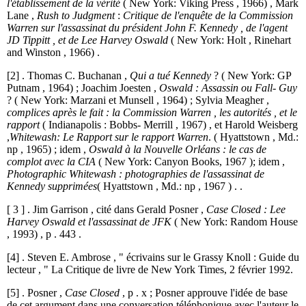
l'établissement de la vérité
( New York: Viking Press , 1966) , Mark
Lane ,
Rush to Judgment
:
Critique de l'enquête de la Commission
Warren sur l'assassinat du président John F. Kennedy , de l'agent
JD Tippitt , et de Lee Harvey Oswald
( New York: Holt , Rinehart
and Winston , 1966) .
[2] . Thomas C. Buchanan ,
Qui a tué Kennedy
? ( New York: GP
Putnam , 1964) ; Joachim Joesten ,
Oswald : Assassin ou Fall- Guy
? ( New York: Marzani et Munsell , 1964) ; Sylvia Meagher ,
complices après le fait : la Commission Warren , les autorités , et le
rapport
( Indianapolis : Bobbs- Merrill , 1967) , et Harold Weisberg
,
Whitewash: Le Rapport sur le rapport Warren
. ( Hyattstown , Md.:
np , 1965) ; idem ,
Oswald à la Nouvelle Orléans : le cas de
complot avec la CIA
( New York: Canyon Books, 1967 ); idem ,
Photographic Whitewash : photographies de l'assassinat de
Kennedy supprimées
( Hyattstown , Md.: np , 1967 ) . .
[ 3 ] . Jim Garrison , cité dans Gerald Posner ,
Case Closed : Lee
Harvey Oswald et l'assassinat de JFK
( New York: Random House
, 1993) , p . 443 .
[4] . Steven E. Ambrose , " écrivains sur le Grassy Knoll : Guide du
lecteur , " La Critique de livre de New York Times, 2 février 1992.
[5] . Posner ,
Case Closed
, p . x ; Posner approuve l'idée de base
de cet argument dans une conversation téléphonique avec l'auteur le