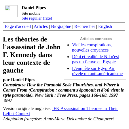
Daniel Pipes
Site mobile
Site régulier (fixe)
Page d'accueil
|
Articles
|
Biographie
|
Rechercher
|
English
Les théories de
Articles connexes
Vieilles conspirations,
l'assassinat de John
nouvelles croyances
F. Kennedy dans
Déni et réalité: le Nil n'est
leur contexte de
pas un fleuve en Egypte
L'enquête sur EgyptAir
gauche
révèle un anti-américanisme
par Daniel Pipes
Conspiracy: How the Paranoid Style Flourishes, and Where it
Comes From (Conspiration : comment s'épanouit et d'où vient le
style paranoïde). New York : Free Press, pages 166-168. 1997
1997
Version originale anglaise:
JFK Assassination Theories in Their
Leftist Context
Adaptation française: Anne-Marie Delcambre de Champvert