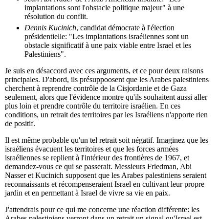
implantations sont l'obstacle politique majeur" à une
résolution du conflit.
Dennis Kucinich
, candidat démocrate à l'élection
présidentielle: "Les implantations israéliennes sont un
obstacle significatif à une paix viable entre Israel et les
Palestiniens".
Je suis en désaccord avec ces arguments, et ce pour deux raisons
principales. D'abord, ils présuppoosent que les Arabes palestiniens
cherchent à reprendre contrôle de la Cisjordanie et de Gaza
seulement, alors que l'évidence montre qu'ils souhaitent aussi aller
plus loin et prendre contrôle du territoire israélien. En ces
conditions, un retrait des territoires par les Israéliens n'apporte rien
de positif.
Il est même probable qu'un tel retrait soit négatif. Imaginez que les
israéliens évacuent les territoires et que les forces armées
israéliennes se replient à l'intérieur des frontières de 1967, et
demandez-vous ce qui se passerait. Messieurs Friedman, Abi
Nasser et Kucinich supposent que les Arabes palestiniens seraient
reconnaissants et récompenseraient Israel en cultivant leur propre
jardin et en permettant à Israel de vivre sa vie en paix.
J'attendrais pour ce qui me concerne une réaction différente: les
Arabes palestiniens verront dans un retrait un signal qu'Israel est