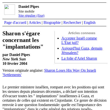
Daniel Pipes
Site mobile
Site régulier (fixe)
Page d'accueil
|
Articles
|
Biographie
|
Rechercher
|
English
Sharon s'égare
Articles connexes
Accepter Israël comme
concernant les
L'État juif?
"implantations"
Aujourd'hui Gaza, demain
Jérusalem?
par Daniel Pipes
La folie d'Ariel Sharon
New York Sun
10 février 2004
Version originale anglaise:
Sharon Loses His Way On Israeli
'Settlements'
Le premier ministere israélien, rompant avec les positions qui sont
les siennes depuis plusieurs décennies, a déclaré son intention
d'évacuer toutes les " implantations" israéliennes à Gaza, et
certaines de celles qui existent en Cisjordanie. Ce genre de décision
renvoie à une question fondamentale: quelle est l'importance des
"implantations" dans le cadre général des relations israélo-