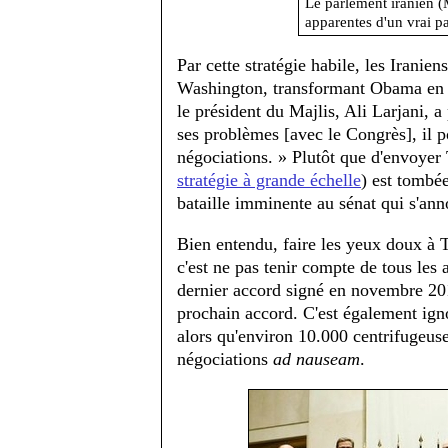
Le parlement iranien (M
apparentes d'un vrai p
Par cette stratégie habile, les Iranie
Washington, transformant Obama en l
le président du Majlis, Ali Larjani, 
ses problèmes [avec le Congrès], il p
négociations. » Plutôt que d'envoyer 
stratégie à grande échelle
) est tombée
bataille imminente au sénat qui s'ann
Bien entendu, faire les yeux doux à T
c'est ne pas tenir compte de tous les 
dernier accord signé en novembre 2013
prochain accord. C'est également ign
alors qu'environ 10.000 centrifugeuse
négociations
ad nauseam
.