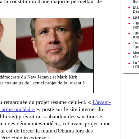
à la constitution d'une majorité permettant de
Sor
Éta
Dev
La 
« I
con
Tur
Ang
Tru
Tur
Mer
réc
La 
l'O
démocrate du New Jersey) et Mark Kirk
les coauteurs de l'actuel projet de loi visant à
u remarquée du projet résume celui-ci. «
L'avant-
s arme nucléaire
», posté sur le site internet du
Illinois) prévoit un « abandon des sanctions ».
ien des démocrates indécis, cet avant-projet mine
qui est de forcer la main d'Obama lors des
être citée in extenso :