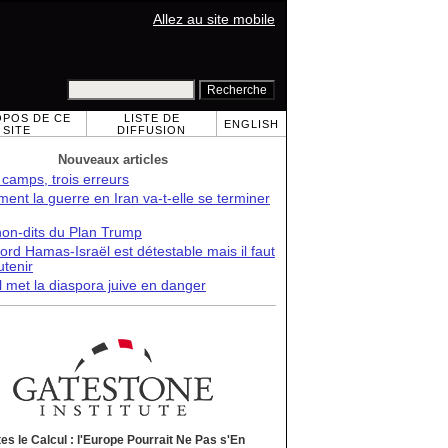
Allez au site mobile
OPOS DE CE
LISTE DE
ENGLISH
SITE
DIFFUSION
Nouveaux articles
 camps, trois erreurs
nt la guerre en Iran va-t-elle se terminer
non-dits du Plan Trump
ord Hamas-Israël est détestable mais il faut
utenir
l met la diaspora juive en danger
tes le Calcul : l'Europe Pourrait Ne Pas s'En