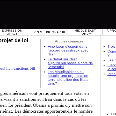
EXPRESSION
MIDDLE EAST
À PR
LIVRES
BIOGRAPHIE
ORALE
FORUM
projet de loi
Articles connexes
Fine lueur d'espoir dans
Trois
l'accord désastreux avec
Comme
l'Iran
?
Le débat sur l'Iran
Les 
aujourd'hui passe à côté de
L'acc
l'essentiel
ss) Iran sanctions bill
le so
Les Moudjahidines du
Israë
peuple, une organisation
terroriste alliée des Etats-
Unis?
grès américain vont pratiquement tous voter en
 visant à sanctionner l'Iran dans le cas où les
ouer. Le président Obama a promis d'y mettre son
u sénat. Les démocrates apporteront-ils le nombre
Fai