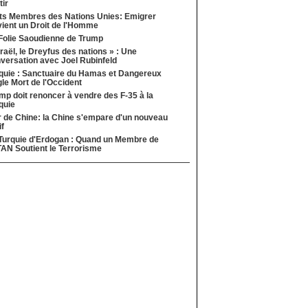
tir
ts Membres des Nations Unies: Emigrer
ient un Droit de l'Homme
Folie Saoudienne de Trump
sraël, le Dreyfus des nations » : Une
versation avec Joel Rubinfeld
quie : Sanctuaire du Hamas et Dangereux
le Mort de l'Occident
mp doit renoncer à vendre des F-35 à la
quie
 de Chine: la Chine s'empare d'un nouveau
if
Turquie d'Erdogan : Quand un Membre de
TAN Soutient le Terrorisme