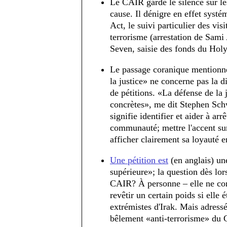
Le CAIR garde le silence sur les
cause. Il dénigre en effet systé
Act, le suivi particulier des vis
terrorisme (arrestation de Sami 
Seven, saisie des fonds du Hol
Le passage coranique mentionné
la justice» ne concerne pas la 
de pétitions. «La défense de la 
concrètes», me dit Stephen Schw
signifie identifier et aider à ar
communauté; mettre l'accent su
afficher clairement sa loyauté 
Une pétition est
(en anglais) un
supérieure»; la question dès lor
CAIR? À personne – elle ne cons
revêtir un certain poids si elle
extrémistes d'Irak. Mais adress
bêlement «anti-terrorisme» du