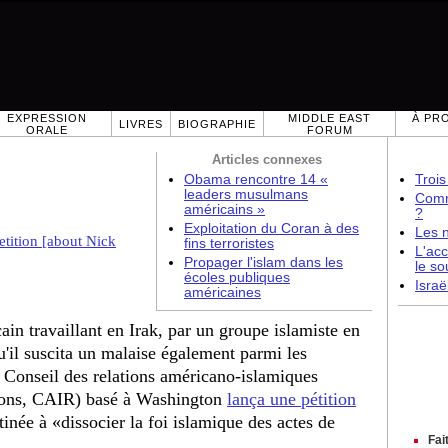
EXPRESSION
MIDDLE EAST
À PR
LIVRES
BIOGRAPHIE
ORALE
FORUM
Articles connexes
Obama rencontre 14 «
Trois
leaders musulmans
Comme
américains »
?
Exploitation du Coran à des
Les 
tition [about Nick
fins terroristes
L'acc
Propager l'islam dans les
le so
écoles publiques
Israë
américaines
in travaillant en Irak, par un groupe islamiste en
qu'il suscita un malaise également parmi les
e Conseil des relations américano-islamiques
ions, CAIR) basé à Washington
lança une pétition
inée à «dissocier la foi islamique des actes de
Fai