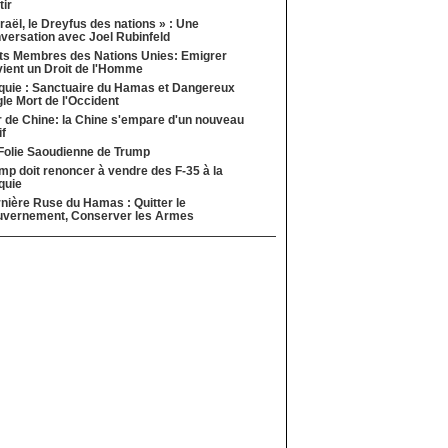
tir
sraël, le Dreyfus des nations » : Une
versation avec Joel Rubinfeld
ts Membres des Nations Unies: Emigrer
ient un Droit de l'Homme
quie : Sanctuaire du Hamas et Dangereux
le Mort de l'Occident
 de Chine: la Chine s'empare d'un nouveau
if
Folie Saoudienne de Trump
mp doit renoncer à vendre des F-35 à la
quie
nière Ruse du Hamas : Quitter le
vernement, Conserver les Armes