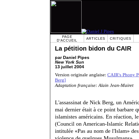
PAGE
ARTICLES
CRITIQUES
D'ACCUEIL
La pétition bidon du CAIR
par Daniel Pipes
New York Sun
13 juillet 2004
Version originale anglaise:
CAIR's Phony Pe
Berg]
Adaptation française: Alain Jean-Mairet
L'assassinat de Nick Berg, un América
mai dernier était à ce point barbare 
islamistes américains. En réaction, l
(Council on American-Islamic Relat
intitulée «Pas au nom de l'Islam» dest
violence de quelques Musulmans».