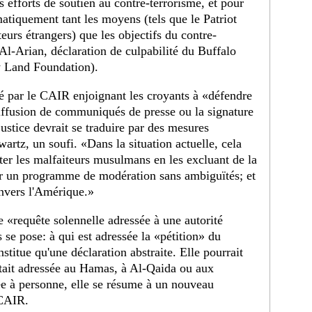
 efforts de soutien au contre-terrorisme, et pour
matiquement tant les moyens (tels que le Patriot
iteurs étrangers) que les objectifs du contre-
Al-Arian, déclaration de culpabilité du Buffalo
y Land Foundation).
 par le CAIR enjoignant les croyants à «défendre
diffusion de communiqués de presse ou la signature
justice devrait se traduire par des mesures
artz, un soufi. «Dans la situation actuelle, cela
rêter les malfaiteurs musulmans en les excluant de la
r un programme de modération sans ambiguïtés; et
envers l'Amérique.»
e «requête solennelle adressée à une autorité
s se pose: à qui est adressée la «pétition» du
titue qu'une déclaration abstraite. Elle pourrait
 était adressée au Hamas, à Al-Qaida ou aux
ée à personne, elle se résume à un nouveau
 CAIR.