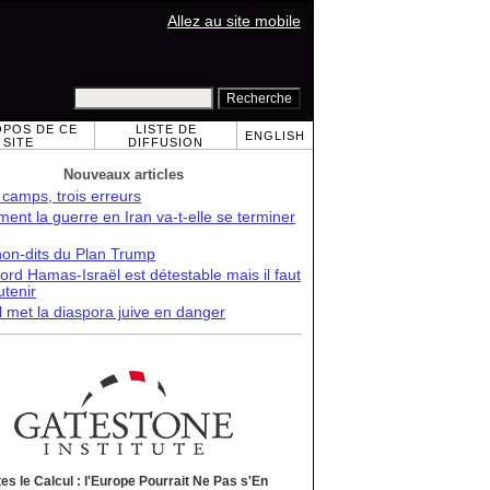
Allez au site mobile
OPOS DE CE
LISTE DE
ENGLISH
SITE
DIFFUSION
Nouveaux articles
 camps, trois erreurs
nt la guerre en Iran va-t-elle se terminer
non-dits du Plan Trump
ord Hamas-Israël est détestable mais il faut
utenir
l met la diaspora juive en danger
tes le Calcul : l'Europe Pourrait Ne Pas s'En