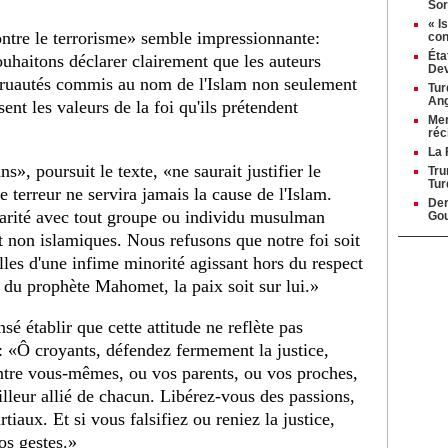
Sor
« I
ontre le terrorisme» semble impressionnante:
con
Éta
haitons déclarer clairement que les auteurs
Dev
e cruautés commis au nom de l'Islam non seulement
Tur
Ang
ent les valeurs de la foi qu'ils prétendent
Mer
réc
La 
», poursuit le texte, «ne saurait justifier le
Tru
Tur
 terreur ne servira jamais la cause de l'Islam.
Der
darité avec tout groupe ou individu musulman
Gou
t non islamiques. Nous refusons que notre foi soit
lles d'une infime minorité agissant hors du respect
du prophète Mahomet, la paix soit sur lui.»
é établir que cette attitude ne reflète pas
 «Ô croyants, défendez fermement la justice,
tre vous-mêmes, ou vos parents, ou vos proches,
illeur allié de chacun. Libérez-vous des passions,
tiaux. Et si vous falsifiez ou reniez la justice,
os gestes.»