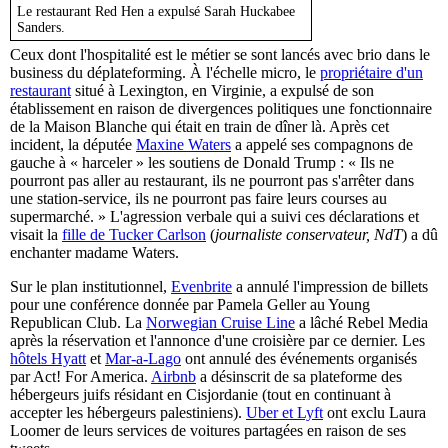
Le restaurant Red Hen a expulsé Sarah Huckabee
Sanders.
Ceux dont l'hospitalité est le métier se sont lancés avec brio dans le
business du déplateforming. À l'échelle micro, le
propriétaire d'un
restaurant
situé à Lexington, en Virginie, a expulsé de son
établissement en raison de divergences politiques une fonctionnaire
de la Maison Blanche qui était en train de dîner là. Après cet
incident, la députée
Maxine Waters
a appelé ses compagnons de
gauche à « harceler » les soutiens de Donald Trump : « Ils ne
pourront pas aller au restaurant, ils ne pourront pas s'arrêter dans
une station-service, ils ne pourront pas faire leurs courses au
supermarché. » L'agression verbale qui a suivi ces déclarations et
visait la
fille de Tucker Carlson
(
journaliste conservateur, NdT
) a dû
enchanter madame Waters.
Sur le plan institutionnel,
Evenbrite
a annulé l'impression de billets
pour une conférence donnée par Pamela Geller au Young
Republican Club. La
Norwegian Cruise Line
a lâché Rebel Media
après la réservation et l'annonce d'une croisière par ce dernier. Les
hôtels Hyatt
et
Mar-a-Lago
ont annulé des événements organisés
par Act! For America.
Airbnb
a désinscrit de sa plateforme des
hébergeurs juifs résidant en Cisjordanie (tout en continuant à
accepter les hébergeurs palestiniens).
Uber et Lyft
ont exclu Laura
Loomer de leurs services de voitures partagées en raison de ses