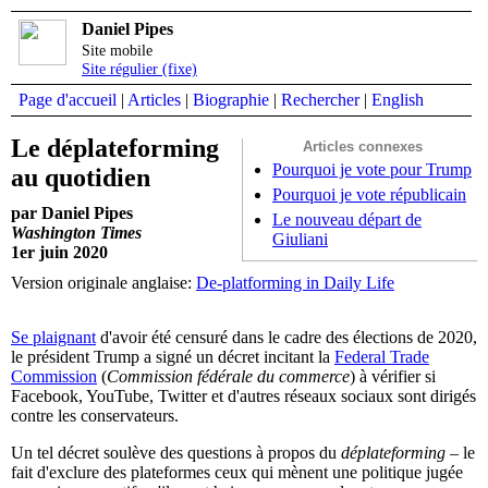
Daniel Pipes
Site mobile
Site régulier (fixe)
Page d'accueil
|
Articles
|
Biographie
|
Rechercher
|
English
Le déplateforming
Articles connexes
Pourquoi je vote pour Trump
au quotidien
Pourquoi je vote républicain
par Daniel Pipes
Le nouveau départ de
Washington Times
Giuliani
1er juin 2020
Version originale anglaise:
De-platforming in Daily Life
Se plaignant
d'avoir été censuré dans le cadre des élections de 2020,
le président Trump a signé un décret incitant la
Federal Trade
Commission
(
Commission fédérale du commerce
) à vérifier si
Facebook, YouTube, Twitter et d'autres réseaux sociaux sont dirigés
contre les conservateurs.
Un tel décret soulève des questions à propos du
déplateforming
– le
fait d'exclure des plateformes ceux qui mènent une politique jugée