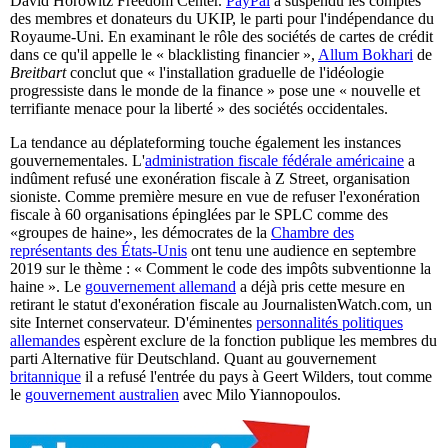
David Horowitz Freedom Center.
PayPal
a suspendu les comptes
des membres et donateurs du UKIP, le parti pour l'indépendance du
Royaume-Uni. En examinant le rôle des sociétés de cartes de crédit
dans ce qu'il appelle le « blacklisting financier »,
Allum Bokhari
de
Breitbart
conclut que « l'installation graduelle de l'idéologie
progressiste dans le monde de la finance » pose une « nouvelle et
terrifiante menace pour la liberté » des sociétés occidentales.
La tendance au déplateforming touche également les instances
gouvernementales. L'
administration fiscale fédérale américaine
a
indûment refusé une exonération fiscale à Z Street, organisation
sioniste. Comme première mesure en vue de refuser l'exonération
fiscale à 60 organisations épinglées par le SPLC comme des
«groupes de haine», les démocrates de la
Chambre des
représentants des États-Unis
ont tenu une audience en septembre
2019 sur le thème : « Comment le code des impôts subventionne la
haine ». Le
gouvernement allemand
a déjà pris cette mesure en
retirant le statut d'exonération fiscale au JournalistenWatch.com, un
site Internet conservateur. D'éminentes
personnalités politiques
allemandes
espèrent exclure de la fonction publique les membres du
parti Alternative für Deutschland. Quant au gouvernement
britannique
il a refusé l'entrée du pays à Geert Wilders, tout comme
le
gouvernement australien
avec Milo Yiannopoulos.