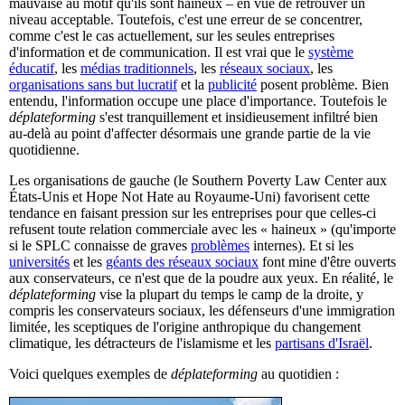
mauvaise au motif qu'ils sont haineux – en vue de retrouver un
niveau acceptable. Toutefois, c'est une erreur de se concentrer,
comme c'est le cas actuellement, sur les seules entreprises
d'information et de communication. Il est vrai que le
système
éducatif
, les
médias traditionnels
, les
réseaux sociaux
, les
organisations sans but lucratif
et la
publicité
posent problème. Bien
entendu, l'information occupe une place d'importance. Toutefois le
déplateforming
s'est tranquillement et insidieusement infiltré bien
au-delà au point d'affecter désormais une grande partie de la vie
quotidienne.
Les organisations de gauche (le Southern Poverty Law Center aux
États-Unis et Hope Not Hate au Royaume-Uni) favorisent cette
tendance en faisant pression sur les entreprises pour que celles-ci
refusent toute relation commerciale avec les « haineux » (qu'importe
si le SPLC connaisse de graves
problèmes
internes). Et si les
universités
et les
géants des réseaux sociaux
font mine d'être ouverts
aux conservateurs, ce n'est que de la poudre aux yeux. En réalité, le
déplateforming
vise la plupart du temps le camp de la droite, y
compris les conservateurs sociaux, les défenseurs d'une immigration
limitée, les sceptiques de l'origine anthropique du changement
climatique, les détracteurs de l'islamisme et les
partisans d'Israël
.
Voici quelques exemples de
déplateforming
au quotidien :