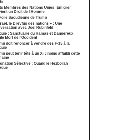
tir
ts Membres des Nations Unies: Emigrer
ient un Droit de l'Homme
Folie Saoudienne de Trump
sraël, le Dreyfus des nations » : Une
versation avec Joel Rubinfeld
quie : Sanctuaire du Hamas et Dangereux
le Mort de l'Occident
mp doit renoncer à vendre des F-35 à la
quie
mp peut tenir tête à un Xi Jinping affaibli cette
maine
ignation Sélective : Quand le Hezbollah
aque