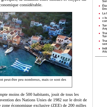
Sor
économique considérable.
Éta
Dev
La 
« I
con
Tur
Ang
Tru
Tur
Tru
se
Ind
Att
ont peut-être peu nombreux, mais ce sont des
mpte moins de 500 habitants, jouit de tous les
onvention des Nations Unies de 1982 sur le droit de
ne zone économique exclusive (ZEE) de 200 milles