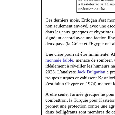
à Kastelorizo le 13 sep
libération de l'île.
Ces derniers mois, Erdoğan s'est mont
non seulement envoyé, avec une escort
dans les eaux grecques et chypriotes 
signé un accord avec une faction liby
deux pays (la Grèce et l'Égypte ont a
Une crise pourrait être imminente. A
monnaie faible
, menace de sombrer, u
idéalement à réveiller les humeurs nat
2023. L'analyste
Jack Dulgarian
a pro
troupes turques envahissent Kastelori
s'est fait à Chypre en 1974) mettent l
À elle seule, l'armée grecque ne pourr
combattront la Turquie pour Kastelori
promet une protection contre une agr
deux belligérants sont membres de cet