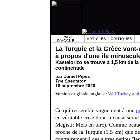
PAGE
ARTICLES
CRITIQUES
D'ACCUEIL
La Turquie et la Grèce vont-e
à propos d'une île minuscul
Kastelorizo se trouve à 1,5 km de la
continentale
par Daniel Pipes
The Spectator
16 septembre 2020
Version originale anglaise:
Will Turkey and
Ce qui ressemble vaguement à une
p
en véritable crise dont la cause serai
Megisti; Meis en turc). Comme beauco
proche de la Turquie (1,5 km) que de
contrairement à ces autres petites île