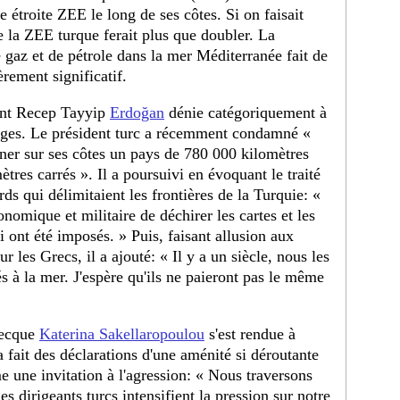
e étroite ZEE le long de ses côtes. Si on faisait
de la ZEE turque ferait plus que doubler. La
 gaz et de pétrole dans la mer Méditerranée fait de
èrement significatif.
ent Recep Tayyip
Erdoğan
dénie catégoriquement à
ilèges. Le président turc a récemment condamné «
iner sur ses côtes un pays de 780 000 kilomètres
ètres carrés ». Il a poursuivi en évoquant le traité
ds qui délimitaient les frontières de la Turquie: «
nomique et militaire de déchirer les cartes et les
ont été imposés. » Puis, faisant allusion aux
ur les Grecs, il a ajouté: « Il y a un siècle, nous les
tés à la mer. J'espère qu'ils ne paieront pas le même
recque
Katerina Sakellaropoulou
s'est rendue à
a fait des déclarations d'une aménité si déroutante
 une invitation à l'agression: « Nous traversons
es dirigeants turcs intensifient la pression sur notre