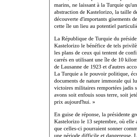
marins, ne laissant à la Turquie qu'un
abstraction de Kastelorizo, la taille 
découverte d'importants gisements de
cette île un lieu au potentiel particuli
La République de Turquie du présid
Kastelorizo le bénéfice de tels priv
les plans de ceux qui tentent de conf
carrés en utilisant une île de 10 kilom
de Lausanne de 1923 et d'autres accor
La Turquie a le pouvoir politique, éco
documents de nature immorale qui lui 
victoires militaires remportées jadis s
avons soit enfouis sous terre, soit je
prix aujourd'hui. »
En guise de réponse, la présidente g
Kastelorizo le 13 septembre, où elle 
que celles-ci pourraient sonner comme
une période difficile et dangereuse. L