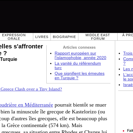
EXPRESSION
MIDDLE EAST
À PR
LIVRES
BIOGRAPHIE
ORALE
FORUM
lles s'affronter
Articles connexes
e ?
Rapport européen sur
Trois
l'islamophobie, année 2020
 Turquie
Comme
La vanité du référendum
?
turc
Les 
Que signifient les émeutes
L'acc
en Turquie ?
le so
Israë
 Greece Clash over a Tiny Island?
oudrière en Méditerranée
pourrait bientôt se muer
t bien la minuscule île grecque de Kastelorizo (ou
up d'autres îles grecques, elle est beaucoup plus
 la Grèce continentale (574 km). Mais
Fai
s grecques, sa situation entre Rhodes et Chypre lui