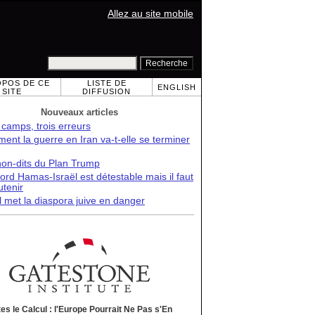
Allez au site mobile
OPOS DE CE
LISTE DE
ENGLISH
SITE
DIFFUSION
Nouveaux articles
 camps, trois erreurs
nt la guerre en Iran va-t-elle se terminer
non-dits du Plan Trump
ord Hamas-Israël est détestable mais il faut
utenir
l met la diaspora juive en danger
tes le Calcul : l'Europe Pourrait Ne Pas s'En