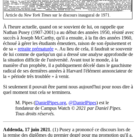
Article du
New York Times
sur le discours inaugural de 1971.
À l'heure actuelle, quand on se souvient de lui, on rappelle que
Nathan Pusey (1907-2001) a au début des années 1950, résisté avec
succès à Joseph McCarthy, qu'il a ensuite, à la fin des années 1960,
échoué à gérer les étudiants émeutiers, raison de son épuisement et
de sa «
retraite prématurée
». Au lieu de cela, il faudrait se souvenir
de lui comme de quelqu'un qui a dressé une analyse approfondie de
la situation difficile de l'université. Avant tout le monde, à la
manière d'un prophète, il a publiquement décelé dans le gauchisme
radical de ses dernières années à Harvard l'élément annonciateur de
la « période très troublée » à venir.
Si seulement il pouvait être parmi nous aujourd'hui pour nous dire à
quel moment tout cela se terminera.
M. Pipes (
DanielPipes.org
,
@DanielPipes
) est le
fondateur de Campus Watch
© 2021 par Daniel Pipes.
Tous droits réservés.
Addenda, 17 juin 2021
. (1) Pusey a prononcé ce discours lors de
la remise des diplômes du premier degré pour ma promotion qu'il a,