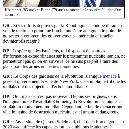
Khamenei (83 ans) et Biden (79 ans) auraient-ils le sourire à l'idée d'un
accord ?
GR
: Si les efforts déployés par la République islamique d'Iran en
vue de mettre au point une bombe nucléaire atteignent le point de
non-retour, comment les gouvernements américain et israélien
devraient-ils réagir ?
DP
: J'espère que les Israéliens, qui disposent de sources
d'information extraordinaires sur le programme nucléaire iranien, ne
permettront pas qu'on en arrive là. Je ne suis pas prêt à faire des
plans pour les armes nucléaires iraniennes.
GR
: Le Corps des gardiens de la révolution islamique
menace
à
présent ouvertement la ville de New York. Cela implique-t-il que les
mollahs ont des objectifs à l'échelle mondiale ?
DP
: Oui, mais ce n'est pas nouveau. Depuis ses origines, dans
l'imagination de l'ayatollah Khomeiny, la Révolution islamique se
voulait un mouvement mondial. Cependant, le fait de menacer une
ville lointaine de destruction nucléaire est alarmant et dangereux.
GR
: L'assassinat de Qassem Soleimani, chef de la Force Qods, en
2020 a-t-il affecté les capacités ou les ambitions iraniennes ?