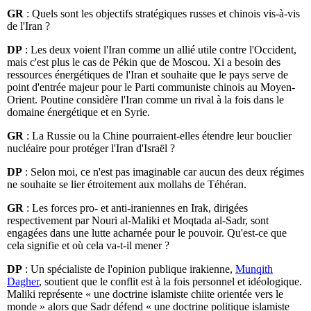
GR
: Quels sont les objectifs stratégiques russes et chinois vis-à-vis
de l'Iran ?
DP
: Les deux voient l'Iran comme un allié utile contre l'Occident,
mais c'est plus le cas de Pékin que de Moscou. Xi a besoin des
ressources énergétiques de l'Iran et souhaite que le pays serve de
point d'entrée majeur pour le Parti communiste chinois au Moyen-
Orient. Poutine considère l'Iran comme un rival à la fois dans le
domaine énergétique et en Syrie.
GR
: La Russie ou la Chine pourraient-elles étendre leur bouclier
nucléaire pour protéger l'Iran d'Israël ?
DP
: Selon moi, ce n'est pas imaginable car aucun des deux régimes
ne souhaite se lier étroitement aux mollahs de Téhéran.
GR
: Les forces pro- et anti-iraniennes en Irak, dirigées
respectivement par Nouri al-Maliki et Moqtada al-Sadr, sont
engagées dans une lutte acharnée pour le pouvoir. Qu'est-ce que
cela signifie et où cela va-t-il mener ?
DP
: Un spécialiste de l'opinion publique irakienne,
Munqith
Dagher
, soutient que le conflit est à la fois personnel et idéologique.
Maliki représente « une doctrine islamiste chiite orientée vers le
monde » alors que Sadr défend « une doctrine politique islamiste