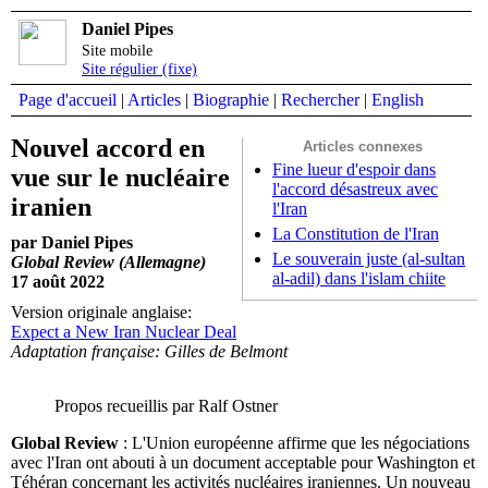
Daniel Pipes
Site mobile
Site régulier (fixe)
Page d'accueil
|
Articles
|
Biographie
|
Rechercher
|
English
Nouvel accord en
Articles connexes
Fine lueur d'espoir dans
vue sur le nucléaire
l'accord désastreux avec
iranien
l'Iran
La Constitution de l'Iran
par Daniel Pipes
Le souverain juste (al-sultan
Global Review (Allemagne)
al-adil) dans l'islam chiite
17 août 2022
Version originale anglaise:
Expect a New Iran Nuclear Deal
Adaptation française: Gilles de Belmont
Propos recueillis par Ralf Ostner
Global Review
: L'Union européenne affirme que les négociations
avec l'Iran ont abouti à un document acceptable pour Washington et
Téhéran concernant les activités nucléaires iraniennes. Un nouveau