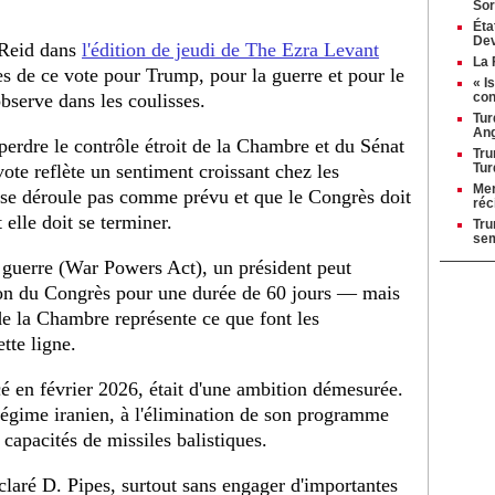
Sor
Éta
Dev
 Reid dans
l'édition de jeudi de The Ezra Levant
La 
s de ce vote pour Trump, pour la guerre et pour le
« I
bserve dans les coulisses.
con
Tur
Ang
perdre le contrôle étroit de la Chambre et du Sénat
Tru
vote reflète un sentiment croissant chez les
Tur
Mer
 se déroule pas comme prévu et que le Congrès doit
réc
 elle doit se terminer.
Tru
se
e guerre (War Powers Act), un président peut
tion du Congrès pour une durée de 60 jours — mais
de la Chambre représente ce que font les
tte ligne.
 en février 2026, était d'une ambition démesurée.
égime iranien, à l'élimination de son programme
capacités de missiles balistiques.
éclaré D. Pipes, surtout sans engager d'importantes