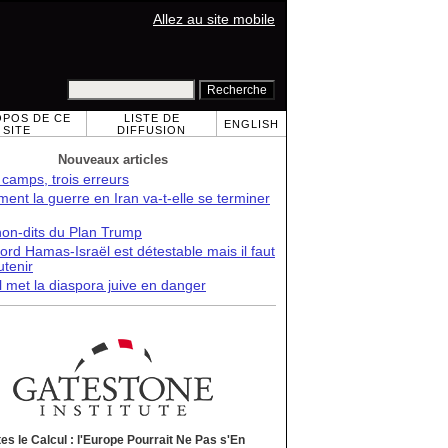
Allez au site mobile
OPOS DE CE
LISTE DE
ENGLISH
SITE
DIFFUSION
Nouveaux articles
 camps, trois erreurs
nt la guerre en Iran va-t-elle se terminer
non-dits du Plan Trump
ord Hamas-Israël est détestable mais il faut
utenir
l met la diaspora juive en danger
tes le Calcul : l'Europe Pourrait Ne Pas s'En