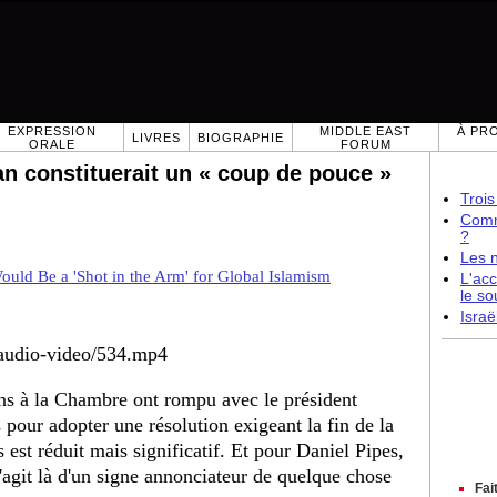
EXPRESSION
MIDDLE EAST
À PR
LIVRES
BIOGRAPHIE
ORALE
FORUM
an constituerait un « coup de pouce »
Trois
Comme
?
Les 
ould Be a 'Shot in the Arm' for Global Islamism
L'acc
le so
Israë
/audio-video/534.mp4
ins à la Chambre ont rompu avec le président
pour adopter une résolution exigeant la fin de la
 est réduit mais significatif. Et pour Daniel Pipes,
'agit là d'un signe annonciateur de quelque chose
Fai