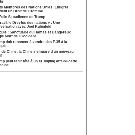
tir
ts Membres des Nations Unies: Emigrer
ient un Droit de l'Homme
Folie Saoudienne de Trump
sraël, le Dreyfus des nations » : Une
versation avec Joel Rubinfeld
quie : Sanctuaire du Hamas et Dangereux
le Mort de l'Occident
mp doit renoncer à vendre des F-35 à la
quie
 de Chine: la Chine s'empare d'un nouveau
if
mp peut tenir tête à un Xi Jinping affaibli cette
maine