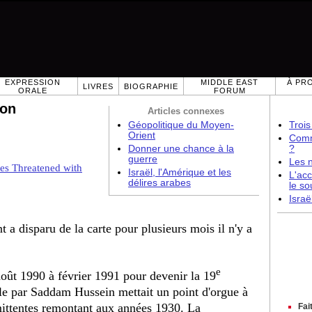
EXPRESSION
MIDDLE EAST
À PR
LIVRES
BIOGRAPHIE
ORALE
FORUM
ion
Articles connexes
Géopolitique du Moyen-
Trois
Orient
Comme
Donner une chance à la
?
guerre
Les 
es Threatened with
Israël, l'Amérique et les
L'acc
délires arabes
le so
Israë
a disparu de la carte pour plusieurs mois il n'y a
e
août 1990 à février 1991 pour devenir la 19
ale par Saddam Hussein mettait un point d'orgue à
ittentes remontant aux années 1930. La
Fai