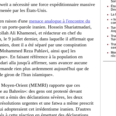
Sor
oweït a nécessité une force expéditionnaire massive
Éta
menée par les États-Unis.
Dev
La 
« I
 en raison d'une
menace analogue à l'encontre du
con
un porte-parole iranien. Hossein Shariatmadari,
Tur
Ang
tollah Ali Khamenei, et rédacteur en chef du
Tru
 le 9 juillet dernier, dans laquelle il affirmait que
Tur
ranien, dont il a été séparé par une conspiration
Tru
se
 [Mohammed Reza Pahlavi, ainsi que] les
Mer
ue». En faisant référence à la population en
réc
dari alla jusqu'à affirmer, sans avancer aucune
demande rien plus ardemment aujourd'hui que de
le giron de l'Iran islamique».
du Moyen-Orient (MEMRI) rapporte que ces
e au Bahreïn»: des gens ont protesté devant
nt a émis des déclarations sévères, les deux
ésolutions urgentes et une fatwa a même prescrit
ui adopteraient cet irrédentisme iranien. D'autres
és à cette réaction en émettant des déclarations