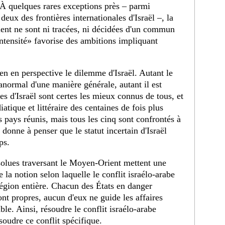
 À quelques rares exceptions près – parmi
 deux des frontières internationales d'Israël –, la
ent ne sont ni tracées, ni décidées d'un commun
ntensité» favorise des ambitions impliquant
en en perspective le dilemme d'Israël. Autant le
 anormal d'une manière générale, autant il est
 d'Israël sont certes les mieux connus de tous, et
atique et littéraire des centaines de fois plus
s pays réunis, mais tous les cinq sont confrontés à
onne à penser que le statut incertain d'Israël
ps.
solues traversant le Moyen-Orient mettent une
e la notion selon laquelle le conflit israélo-arabe
région entière. Chacun des États en danger
ont propres, aucun d'eux ne guide les affaires
le. Ainsi, résoudre le conflit israélo-arabe
soudre ce conflit spécifique.