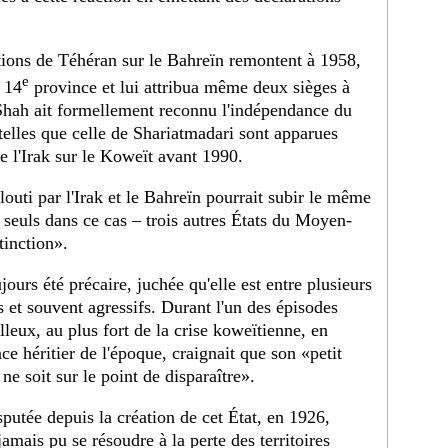
tions de Téhéran sur le Bahreïn remontent à 1958,
e
a 14
province et lui attribua même deux sièges à
Shah ait formellement reconnu l'indépendance du
telles que celle de Shariatmadari sont apparues
e l'Irak sur le Koweït avant 1990.
louti par l'Irak et le Bahreïn pourrait subir le même
s seuls dans ce cas – trois autres États du Moyen-
tinction».
jours été précaire, juchée qu'elle est entre plusieurs
s et souvent agressifs. Durant l'un des épisodes
leux, au plus fort de la crise koweïtienne, en
e héritier de l'époque, craignait que son «petit
ne soit sur le point de disparaître».
putée depuis la création de cet État, en 1926,
jamais pu se résoudre à la perte des territoires