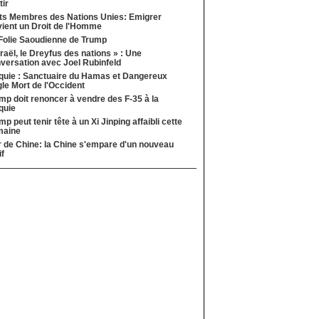
tir
ts Membres des Nations Unies: Emigrer
ient un Droit de l'Homme
Folie Saoudienne de Trump
sraël, le Dreyfus des nations » : Une
versation avec Joel Rubinfeld
quie : Sanctuaire du Hamas et Dangereux
le Mort de l'Occident
mp doit renoncer à vendre des F-35 à la
quie
mp peut tenir tête à un Xi Jinping affaibli cette
maine
 de Chine: la Chine s'empare d'un nouveau
if