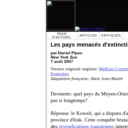
PAGE
ARTICLES
CRITIQUES
D'ACCUEIL
Les pays menacés d'extinct
par Daniel Pipes
New York Sun
7 août 2007
Version originale anglaise:
MidEast Countri
Extinction
Adaptation française: Alain Jean-Mairet
Devinette: quel pays du Moyen-Orient 
pas si longtemps?
Réponse: le Koweït, qui a disparu d'
province d'Irak. Cette conquête brut
des
revendications iraquiennes
interm