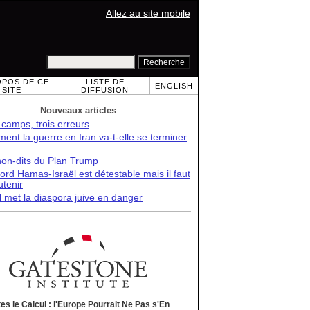
Allez au site mobile
OPOS DE CE
LISTE DE
ENGLISH
SITE
DIFFUSION
Nouveaux articles
 camps, trois erreurs
nt la guerre en Iran va-t-elle se terminer
non-dits du Plan Trump
ord Hamas-Israël est détestable mais il faut
utenir
l met la diaspora juive en danger
tes le Calcul : l'Europe Pourrait Ne Pas s'En