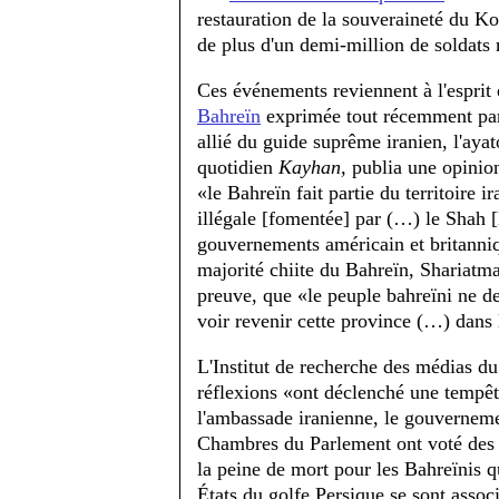
restauration de la souveraineté du K
de plus d'un demi-million de soldats 
Ces événements reviennent à l'esprit
Bahreïn
exprimée tout récemment par 
allié du guide suprême iranien, l'aya
quotidien
Kayhan,
publia une opinion,
«le Bahreïn fait partie du territoire i
illégale [fomentée] par (…) le Shah
gouvernements américain et britanniq
majorité chiite du Bahreïn, Shariatma
preuve, que «le peuple bahreïni ne 
voir revenir cette province (…) dans 
L'Institut de recherche des médias 
réflexions «ont déclenché une tempêt
l'ambassade iranienne, le gouverneme
Chambres du Parlement ont voté des r
la peine de mort pour les Bahreïnis q
États du golfe Persique se sont associ