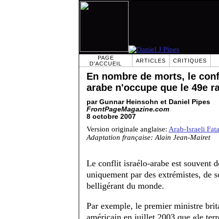
PAGE
ARTICLES
CRITIQUES
D'ACCUEIL
En nombre de morts, le confl
arabe n'occupe que le 49e r
par Gunnar Heinsohn et Daniel Pipes
FrontPageMagazine.com
8 octobre 2007
Version originale anglaise:
Arab-Israeli Fat
Adaptation française: Alain Jean-Mairet
Le conflit israélo-arabe est souvent 
uniquement par des extrémistes, de so
belligérant du monde.
Par exemple, le premier ministre bri
américain en juillet 2003 que «le ter