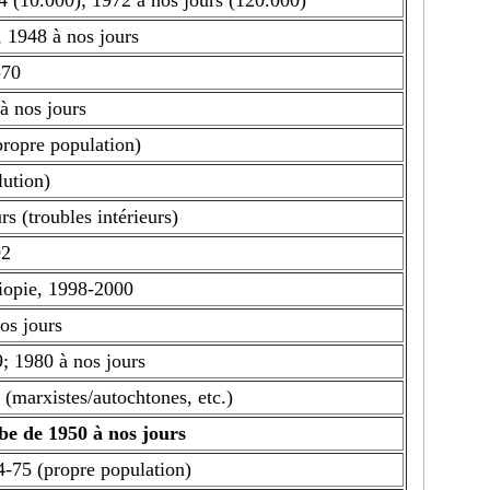
4 (10.000); 1972 à nos jours (120.000)
1948 à nos jours
-70
à nos jours
propre population)
lution)
rs (troubles intérieurs)
92
hiopie, 1998-2000
os jours
 1980 à nos jours
(marxistes/autochtones, etc.)
abe de 1950 à nos jours
-75 (propre population)