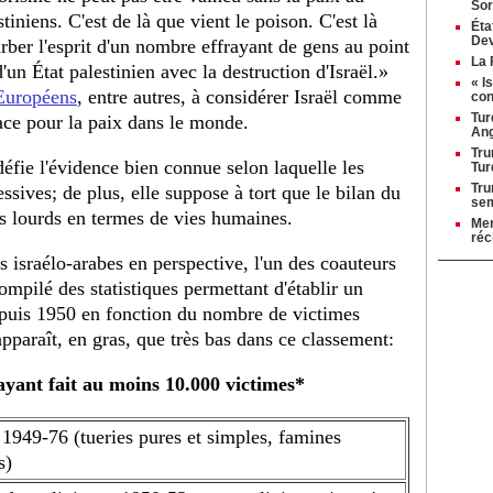
Sor
tiniens. C'est de là que vient le poison. C'est là
Éta
Dev
rber l'esprit d'un nombre effrayant de gens au point
La 
'un État palestinien avec la destruction d'Israël.»
« I
Européens
, entre autres, à considérer Israël comme
con
Tur
ace pour la paix dans le monde.
Ang
Tru
éfie l'évidence bien connue selon laquelle les
Tur
Tru
ssives; de plus, elle suppose à tort que le bilan du
se
lus lourds en termes de vies humaines.
Mer
réc
s israélo-arabes en perspective, l'un des coauteurs
compilé des statistiques permettant d'établir un
epuis 1950 en fonction du nombre de victimes
apparaît, en gras, que très bas dans ce classement:
ayant fait au moins 10.000 victimes*
949-76 (tueries pures et simples, famines
s)