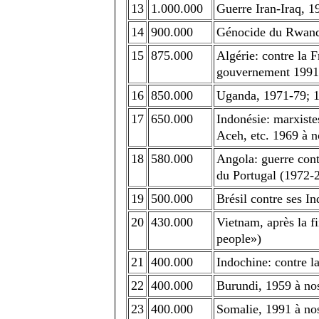
13
1.000.000
Guerre Iran-Iraq, 1
14
900.000
Génocide du Rwand
15
875.000
Algérie: contre la F
gouvernement 1991
16
850.000
Uganda, 1971-79; 1
17
650.000
Indonésie: marxiste
Aceh, etc. 1969 à n
18
580.000
Angola: guerre contr
du Portugal (1972-
19
500.000
Brésil contre ses In
20
430.000
Vietnam, après la f
people»)
21
400.000
Indochine: contre l
22
400.000
Burundi, 1959 à nos
23
400.000
Somalie, 1991 à nos