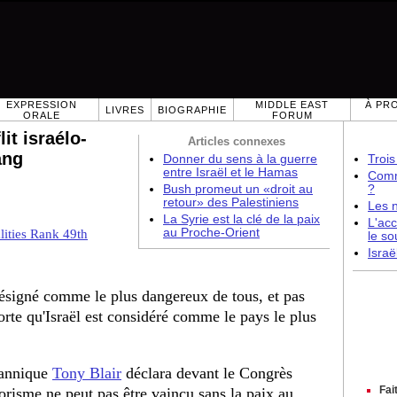
EXPRESSION
MIDDLE EAST
À PR
LIVRES
BIOGRAPHIE
ORALE
FORUM
it israélo-
Articles connexes
ang
Donner du sens à la guerre
Trois
entre Israël et le Hamas
Comme
Bush promeut un «droit au
?
retour» des Palestiniens
Les 
La Syrie est la clé de la paix
L'acc
au Proche-Orient
alities Rank 49th
le so
Israë
désigné comme le plus dangereux de tous, et pas
rte qu'Israël est considéré comme le pays le plus
tannique
Tony Blair
déclara devant le Congrès
Fai
rorisme ne peut pas être vaincu sans la paix au