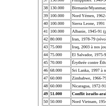
37
130.000
Philippines: 1946-5
38
130.000
Birmanie/Myanmar, 
39
100.000
Nord Yémen, 1962
40
100.000
Sierra Leone, 1991 
41
100.000
Albanie, 1945-91 (
42
80.000
Iran, 1978-79 (révo
43
75.000
Iraq, 2003 à nos jou
44
75.000
El Salvador, 1975-
45
70.000
Érythrée contre Ét
46
68.000
Sri Lanka, 1997 à n
47
60.000
Zimbabwe, 1966-79;
48
60.000
Nicaragua, 1972-91 
49
51.000
Conflit israélo-ar
50
50.000
Nord Vietnam, 1954