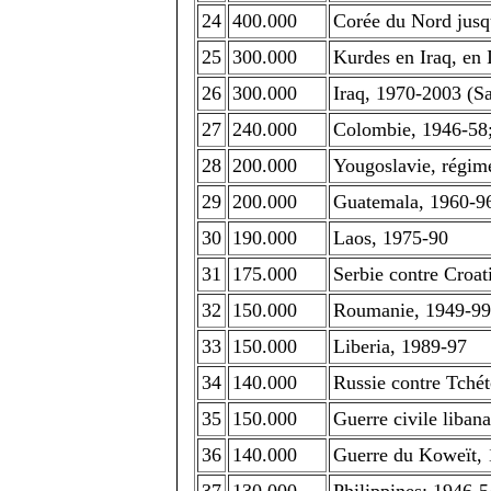
24
400.000
Corée du Nord jusq
25
300.000
Kurdes en Iraq, en 
26
300.000
Iraq, 1970-2003 (S
27
240.000
Colombie, 1946-58;
28
200.000
Yougoslavie, régim
29
200.000
Guatemala, 1960-9
30
190.000
Laos, 1975-90
31
175.000
Serbie contre Croa
32
150.000
Roumanie, 1949-99 
33
150.000
Liberia, 1989-97
34
140.000
Russie contre Tchét
35
150.000
Guerre civile liban
36
140.000
Guerre du Koweït,