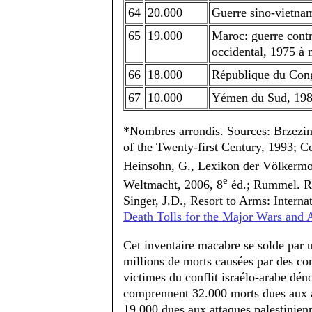
64
20.000
Guerre sino-vietna
65
19.000
Maroc: guerre contr
occidental, 1975 à 
66
18.000
République du Con
67
10.000
Yémen du Sud, 1986
*Nombres arrondis. Sources: Brzezin
of the Twenty-first Century, 1993; 
Heinsohn, G., Lexikon der Völkermo
e
Weltmacht, 2006, 8
éd.; Rummel. R.
Singer, J.D., Resort to Arms: Intern
Death Tolls for the Major Wars and A
Cet inventaire macabre se solde par 
millions de morts causées par des con
victimes du conflit israélo-arabe dé
comprennent 32.000 morts dues aux a
19.000 dues aux attaques palestinienn