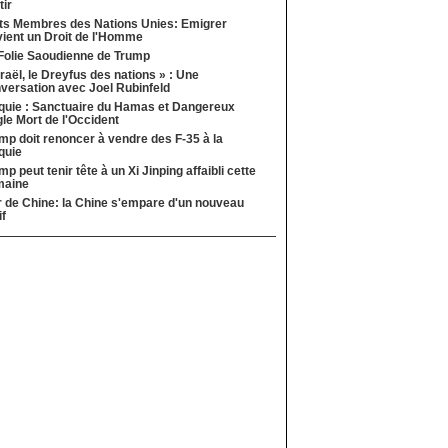
tir
ts Membres des Nations Unies: Emigrer
ient un Droit de l'Homme
Folie Saoudienne de Trump
sraël, le Dreyfus des nations » : Une
versation avec Joel Rubinfeld
quie : Sanctuaire du Hamas et Dangereux
le Mort de l'Occident
mp doit renoncer à vendre des F-35 à la
quie
mp peut tenir tête à un Xi Jinping affaibli cette
maine
 de Chine: la Chine s'empare d'un nouveau
if