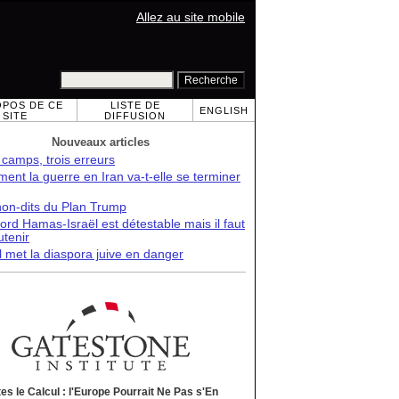
Allez au site mobile
OPOS DE CE
LISTE DE
ENGLISH
SITE
DIFFUSION
Nouveaux articles
 camps, trois erreurs
nt la guerre en Iran va-t-elle se terminer
non-dits du Plan Trump
ord Hamas-Israël est détestable mais il faut
utenir
l met la diaspora juive en danger
tes le Calcul : l'Europe Pourrait Ne Pas s'En