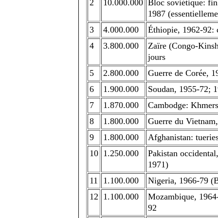
2
10.000.000
Bloc soviétique: fin
1987 (essentielleme
3
4.000.000
Éthiopie, 1962-92: 
4
3.800.000
Zaïre (Congo-Kinsh
jours
5
2.800.000
Guerre de Corée, 1
6
1.900.000
Soudan, 1955-72; 19
7
1.870.000
Cambodge: Khmers 
8
1.800.000
Guerre du Vietnam
9
1.800.000
Afghanistan: tueries
10
1.250.000
Pakistan occidental
1971)
11
1.100.000
Nigeria, 1966-79 (B
12
1.100.000
Mozambique, 1964-70
92