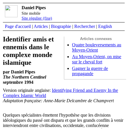
Daniel Pipes
Site mobile
Site régulier (fixe)
Page d'accueil
|
Articles
|
Biographie
|
Rechercher
|
English
Identifier amis et
Articles connexes
Quatre bouleversements au
ennemis dans le
Moyen-Orient
complexe monde
Au Moyen-Orient, on mise
islamique
sur le cheval fort
Gagner la guerre de
par Daniel Pipes
propagande
The Northern Centinel
septembre 1994
Version originale anglaise:
Identifying Friend and Enemy In the
Complex Islamic World
Adaptation française: Anne-Marie Delcambre de Champvert
Quelques spécialistes émettent l'hypothèse que les divisions
idéologiques du passé ont disparu et que les grands conflits à venir
interviendront entre civilisations, occidentale, confucéenne