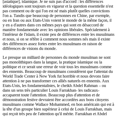
[asiatique], islamique. Je ne suis pas d'accord : les différences
idéologiques sont toujours en vigueur et la question essentielle n'est
pas comment ou de qui l'on est né mais plutôt quelles convictions
l'on a. Tandis que beaucoup de personnes en Chine, par exemple,
ou en Iran ou aux Etats-Unis voient le monde de la même façon, il
y en a d'autres dans ces mêmes pays qui sont en désaccord de
manière fondamentale avec les opinions libérales. Spécialement à
l'intérieur de l'islam, il existe peu de différences entre les musulmans
et nous, si on se réfère à comment nous sommes nés mais il existe
des différences assez fortes entre les musulmans en raison de
différences de visions du monde.
Le presque un milliard de personnes du monde musulman ne sont
pas monolithiques dans la langue, la pratique islamique ou la
politique et ce serait une erreur de voir tous les musulmans comme
des ennemis. Beaucoup de musulmans considèrent que l'attentat du
World Trade Center à New York fut horrible et nous devons faire
attention à ne pas transformer ces alliés naturels en ennemis. Aux
Etats-Unis, les fondamentalistes, le cheikh Abdel Rahman – ou
dans un sens très particulier Louis Farrakhan- les radicaux-
accaparent toute l'attention. Beaucoup plus d'attention et de
démonstration festive devraient être accordées aux bons citoyens
musulmans comme Wallace Mohammed, en bon américain qui est à
la tête d'un groupe bien supérieur à celui de Louis Farrakhan, mais
qui reçoit très peu de l'attention qu'il mérite. Farrakhan et Abdel