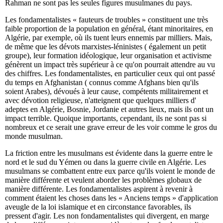
Rahman ne sont pas les seules figures musulmanes du pays.
Les fondamentalistes « fauteurs de troubles » constituent une très
faible proportion de la population en général, étant minoritaires, en
Algérie, par exemple, où ils tuent leurs ennemis par milliers. Mais,
de même que les dévots marxistes-léninistes ( également un petit
groupe), leur formation idéologique, leur organisation et activisme
génèrent un impact très supérieur à ce qu'on pourrait attendre au vu
des chiffres. Les fondamentalistes, en particulier ceux qui ont passé
du temps en Afghanistan ( connus comme Afghans bien qu'ils
soient Arabes), dévoués à leur cause, compétents militairement et
avec dévotion religieuse, n'atteignent que quelques milliers d'
adeptes en Algérie, Bosnie, Jordanie et autres lieux, mais ils ont un
impact terrible. Quoique importants, cependant, ils ne sont pas si
nombreux et ce serait une grave erreur de les voir comme le gros du
monde musulman.
La friction entre les musulmans est évidente dans la guerre entre le
nord et le sud du Yémen ou dans la guerre civile en Algérie. Les
musulmans se combattent entre eux parce qu'ils voient le monde de
manière différente et veulent aborder les problèmes globaux de
manière différente. Les fondamentalistes aspirent à revenir à
comment étaient les choses dans les « Anciens temps » d'application
aveugle de la loi islamique et en circonstance favorables, ils
pressent d'agir. Les non fondamentalistes qui divergent, en marge