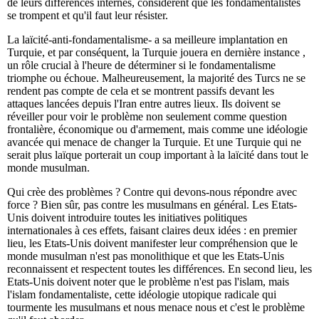
de leurs différences internes, considèrent que les fondamentalistes
se trompent et qu'il faut leur résister.
La laïcité-anti-fondamentalisme- a sa meilleure implantation en
Turquie, et par conséquent, la Turquie jouera en dernière instance ,
un rôle crucial à l'heure de déterminer si le fondamentalisme
triomphe ou échoue. Malheureusement, la majorité des Turcs ne se
rendent pas compte de cela et se montrent passifs devant les
attaques lancées depuis l'Iran entre autres lieux. Ils doivent se
réveiller pour voir le problème non seulement comme question
frontalière, économique ou d'armement, mais comme une idéologie
avancée qui menace de changer la Turquie. Et une Turquie qui ne
serait plus laïque porterait un coup important à la laïcité dans tout le
monde musulman.
Qui crèe des problèmes ? Contre qui devons-nous répondre avec
force ? Bien sûr, pas contre les musulmans en général. Les Etats-
Unis doivent introduire toutes les initiatives politiques
internationales à ces effets, faisant claires deux idées : en premier
lieu, les Etats-Unis doivent manifester leur compréhension que le
monde musulman n'est pas monolithique et que les Etats-Unis
reconnaissent et respectent toutes les différences. En second lieu, les
Etats-Unis doivent noter que le problème n'est pas l'islam, mais
l'islam fondamentaliste, cette idéologie utopique radicale qui
tourmente les musulmans et nous menace nous et c'est le problème