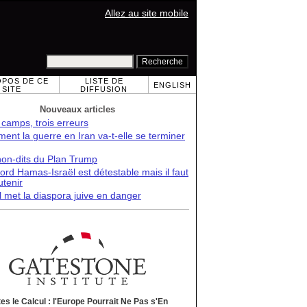
Allez au site mobile
OPOS DE CE
LISTE DE
ENGLISH
SITE
DIFFUSION
Nouveaux articles
 camps, trois erreurs
nt la guerre en Iran va-t-elle se terminer
non-dits du Plan Trump
ord Hamas-Israël est détestable mais il faut
utenir
l met la diaspora juive en danger
tes le Calcul : l'Europe Pourrait Ne Pas s'En