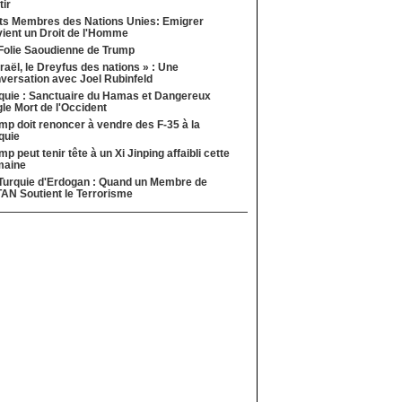
tir
ts Membres des Nations Unies: Emigrer
ient un Droit de l'Homme
Folie Saoudienne de Trump
sraël, le Dreyfus des nations » : Une
versation avec Joel Rubinfeld
quie : Sanctuaire du Hamas et Dangereux
le Mort de l'Occident
mp doit renoncer à vendre des F-35 à la
quie
mp peut tenir tête à un Xi Jinping affaibli cette
maine
Turquie d'Erdogan : Quand un Membre de
TAN Soutient le Terrorisme