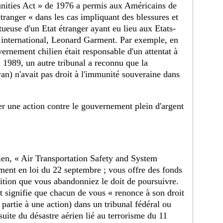
unities Act » de 1976 a permis aux Américains de
étranger « dans les cas impliquant des blessures et
ctueuse d'un Etat étranger ayant eu lieu aux Etats-
e international, Leonard Garment. Par exemple, en
vernement chilien était responsable d'un attentat à
 1989, un autre tribunal a reconnu que la
n) n'avait pas droit à l'immunité souveraine dans
.
er une action contre le gouvernement plein d'argent
érien, « Air Transportation Safety and System
ement en loi du 22 septembre ; vous offre des fonds
ition que vous abandonniez le doit de poursuivre.
 signifie que chacun de vous « renonce à son droit
e partie à une action) dans un tribunal fédéral ou
uite du désastre aérien lié au terrorisme du 11