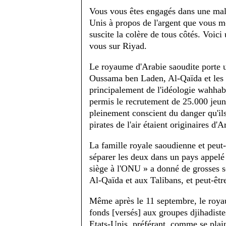
Vous vous êtes engagés dans une mal
Unis à propos de l'argent que vous m
suscite la colère de tous côtés. Voic
vous sur Riyad.
Le royaume d'Arabie saoudite porte u
Oussama ben Laden, Al-Qaïda et les T
principalement de l'idéologie wahhab
permis le recrutement de 25.000 jeun
pleinement conscient du danger qu'ils
pirates de l'air étaient originaires d'
La famille royale saoudienne et peut-ê
séparer les deux dans un pays appelé 
siège à l'ONU » a donné de grosses 
Al-Qaïda et aux Talibans, et peut-êtr
Même après le 11 septembre, le royau
fonds [versés] aux groupes djihadiste
Etats-Unis, préférant, comme se plain