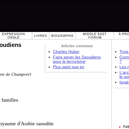
EXPRESSION
MIDDLE EAST
À PR
LIVRES
BIOGRAPHIE
ORALE
FORUM
aoudiens
Articles connexes
Charles Huber
Trois
Faire payer les Saoudiens
Comme
pour le terrorisme
?
Plus saint que toi
Les 
L'acc
bre de Champvert
le so
Israë
 familles
royaume d'Arabie saoudite
Fai