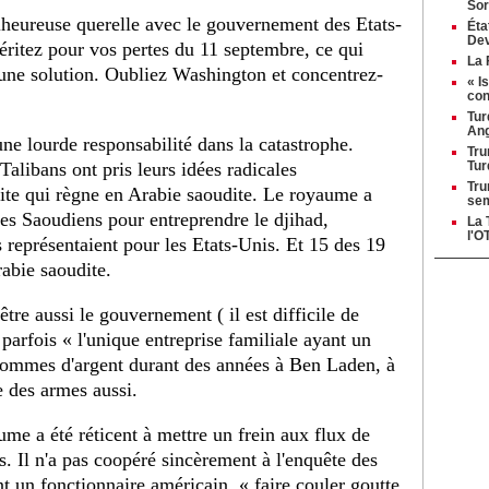
Sor
heureuse querelle avec le gouvernement des Etats-
Éta
Dev
éritez pour vos pertes du 11 septembre, ce qui
La 
i une solution. Oubliez Washington et concentrez-
« I
con
Tur
Ang
ne lourde responsabilité dans la catastrophe.
Tru
alibans ont pris leurs idées radicales
Tur
Tru
ite qui règne en Arabie saoudite. Le royaume a
se
es Saoudiens pour entreprendre le djihad,
La 
l'O
 représentaient pour les Etats-Unis. Et 15 des 19
Arabie saoudite.
tre aussi le gouvernement ( il est difficile de
parfois « l'unique entreprise familiale ayant un
sommes d'argent durant des années à Ben Laden, à
e des armes aussi.
me a été réticent à mettre un frein aux flux de
s. Il n'a pas coopéré sincèrement à l'enquête des
t un fonctionnaire américain, « faire couler goutte