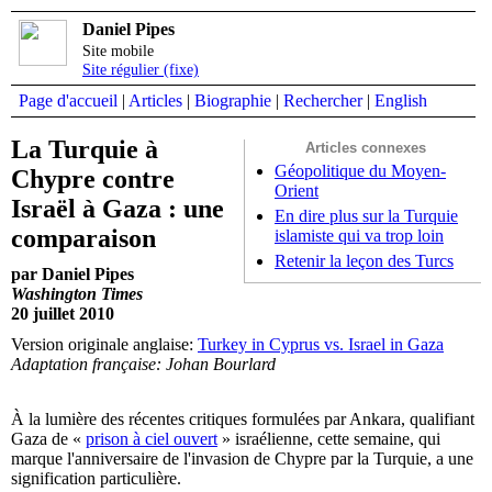
Daniel Pipes
Site mobile
Site régulier (fixe)
Page d'accueil
|
Articles
|
Biographie
|
Rechercher
|
English
La Turquie à
Articles connexes
Géopolitique du Moyen-
Chypre contre
Orient
Israël à Gaza : une
En dire plus sur la Turquie
comparaison
islamiste qui va trop loin
Retenir la leçon des Turcs
par Daniel Pipes
Washington Times
20 juillet 2010
Version originale anglaise:
Turkey in Cyprus vs. Israel in Gaza
Adaptation française: Johan Bourlard
À la lumière des récentes critiques formulées par Ankara, qualifiant
Gaza de «
prison à ciel ouvert
» israélienne, cette semaine, qui
marque l'anniversaire de l'invasion de Chypre par la Turquie, a une
signification particulière.