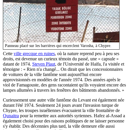
Panneau placé sur les barrières qui encerclent Varosha, à Chypre.
Cette
ville grecque en ruines
, où la nature reprend peu à peu ses
droits, est devenue un curieux témoin du passé, une « capsule »
datant de 1974.
Steven Plaut
, de l'Université de Haïfa, l'a visitée et
témoigne : « Rien n'a changé... On dirait que les concessionnaires
de voitures de la ville fantôme sont aujourd'hui encore
approvisionnés en modèles de l'année 1974. Des années après le
viol de Famagouste, des gens racontaient qu'ils voyaient encore des
lampes allumées à travers les fenêtres des bâtiments abandonnés. »
Curieusement une autre ville fantôme du Levant est également née
durant l'été 1974. Seulement 24 jours avant l'invasion turque de
Chypre, les troupes israéliennes évacuaient la ville frontalière de
Qunaitra
pour la remettre aux autorités syriennes. Hafez al-Assad a
également choisi pour des raisons politiques de ne laisser personne
s'y établir. Des décennies plus tard, la ville demeure elle aussi