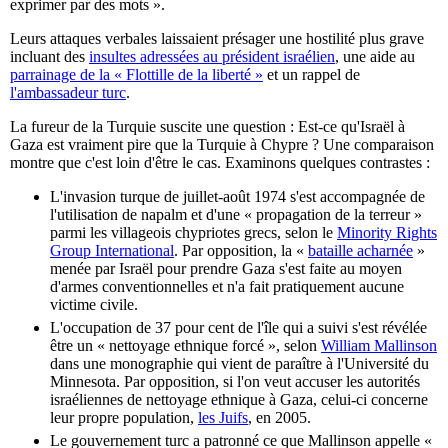
exprimer par des mots ».
Leurs attaques verbales laissaient présager une hostilité plus grave
incluant des
insultes adressées au président israélien
, une aide au
parrainage de la « Flottille de la liberté »
et un rappel de
l'ambassadeur turc
.
La fureur de la Turquie suscite une question : Est-ce qu'Israël à
Gaza est vraiment pire que la Turquie à Chypre ? Une comparaison
montre que c'est loin d'être le cas. Examinons quelques contrastes :
L'invasion turque de juillet-août 1974 s'est accompagnée de
l'utilisation de napalm et d'une « propagation de la terreur »
parmi les villageois chypriotes grecs, selon le
Minority Rights
Group International
. Par opposition, la «
bataille acharnée
»
menée par Israël pour prendre Gaza s'est faite au moyen
d'armes conventionnelles et n'a fait pratiquement aucune
victime civile.
L'occupation de 37 pour cent de l'île qui a suivi s'est révélée
être un « nettoyage ethnique forcé », selon
William Mallinson
dans une monographie qui vient de paraître à l'Université du
Minnesota. Par opposition, si l'on veut accuser les autorités
israéliennes de nettoyage ethnique à Gaza, celui-ci concerne
leur propre population,
les Juifs
, en 2005.
Le gouvernement turc a patronné ce que Mallinson appelle «