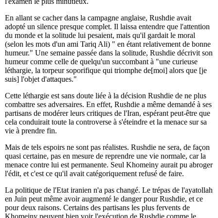
l'examen le plus minutieux.
En allant se cacher dans la campagne anglaise, Rushdie avait
adopté un silence presque complet. Il laissa entendre que l'attention
du monde et la solitude lui pesaient, mais qu'il gardait le moral
(selon les mots d'un ami Tariq Ali) " en étant relativement de bonne
humeur." Une semaine passée dans la solitude, Rushdie décrivit son
humeur comme celle de quelqu'un succombant à "une curieuse
léthargie, la torpeur soporifique qui triomphe de[moi] alors que [je
suis] l'objet d'attaques."
Cette léthargie est sans doute liée à la décision Rushdie de ne plus
combattre ses adversaires. En effet, Rushdie a même demandé à ses
partisans de modérer leurs critiques de l'Iran, espérant peut-être que
cela conduirait toute la controverse à s'éteindre et la menace sur sa
vie à prendre fin.
Mais de tels espoirs ne sont pas réalistes. Rushdie ne sera, de façon
quasi certaine, pas en mesure de reprendre une vie normale, car la
menace contre lui est permanente. Seul Khomeiny aurait pu abroger
l'édit, et c'est ce qu'il avait catégoriquement refusé de faire.
La politique de l'Etat iranien n'a pas changé. Le trépas de l'ayatollah
en Juin peut même avoir augmenté le danger pour Rushdie, et ce
pour deux raisons. Certains des partisans les plus fervents de
Khomeiny peuvent bien voir l'exécution de Rushdie comme le