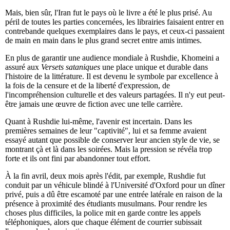
Mais, bien sûr, l'Iran fut le pays où le livre a été le plus prisé. Au
péril de toutes les parties concernées, les librairies faisaient entrer en
contrebande quelques exemplaires dans le pays, et ceux-ci passaient
de main en main dans le plus grand secret entre amis intimes.
En plus de garantir une audience mondiale à Rushdie, Khomeini a
assuré aux
Versets sataniques
une place unique et durable dans
l'histoire de la littérature. Il est devenu le symbole par excellence à
la fois de la censure et de la liberté d'expression, de
l'incompréhension culturelle et des valeurs partagées. Il n'y eut peut-
être jamais une œuvre de fiction avec une telle carrière.
Quant à Rushdie lui-même, l'avenir est incertain. Dans les
premières semaines de leur "captivité", lui et sa femme avaient
essayé autant que possible de conserver leur ancien style de vie, se
montrant çà et là dans les soirées. Mais la pression se révéla trop
forte et ils ont fini par abandonner tout effort.
À la fin avril, deux mois après l'édit, par exemple, Rushdie fut
conduit par un véhicule blindé à l'Université d'Oxford pour un dîner
privé, puis a dû être escamoté par une entrée latérale en raison de la
présence à proximité des étudiants musulmans. Pour rendre les
choses plus difficiles, la police mit en garde contre les appels
téléphoniques, alors que chaque élément de courrier subissait