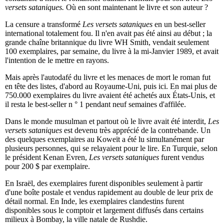
versets sataniques.
Où en sont maintenant le livre et son auteur ?
La censure a transformé
Les versets sataniques
en un best-seller
international totalement fou. Il n'en avait pas été ainsi au début ; la
grande chaîne britannique du livre WH Smith, vendait seulement
100 exemplaires, par semaine, du livre à la mi-Janvier 1989, et avait
l'intention de le mettre en rayons.
Mais après l'autodafé du livre et les menaces de mort le roman fut
en tête des listes, d'abord au Royaume-Uni, puis ici. En mai plus de
750.000 exemplaires du livre avaient été achetés aux États-Unis, et
il resta le best-seller n ° 1 pendant neuf semaines d'affilée.
Dans le monde musulman et partout où le livre avait été interdit,
Les
versets sataniques
est devenu très apprécié de la contrebande. Un
des quelques exemplaires au Koweït a été lu simultanément par
plusieurs personnes, qui se relayaient pour le lire. En Turquie, selon
le président Kenan Evren,
Les versets sataniques
furent vendus
pour 200 $ par exemplaire.
En Israël, des exemplaires furent disponibles seulement à partir
d'une boîte postale et vendus rapidement au double de leur prix de
détail normal. En Inde, les exemplaires clandestins furent
disponibles sous le comptoir et largement diffusés dans certains
milieux à Bombay, la ville natale de Rushdie.