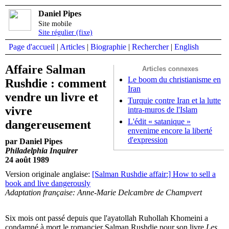
Daniel Pipes
Site mobile
Site régulier (fixe)
Page d'accueil
|
Articles
|
Biographie
|
Rechercher
|
English
Affaire Salman
Articles connexes
Le boom du christianisme en
Rushdie : comment
Iran
vendre un livre et
Turquie contre Iran et la lutte
vivre
intra-muros de l'Islam
L'édit « satanique »
dangereusement
envenime encore la liberté
d'expression
par Daniel Pipes
Philadelphia Inquirer
24 août 1989
Version originale anglaise:
[Salman Rushdie affair:] How to sell a
book and live dangerously
Adaptation française: Anne-Marie Delcambre de Champvert
Six mois ont passé depuis que l'ayatollah Ruhollah Khomeini a
condamné à mort le romancier Salman Rushdie pour son livre
Les