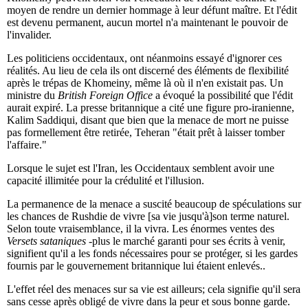
moyen de rendre un dernier hommage à leur défunt maître. Et l'édit
est devenu permanent, aucun mortel n'a maintenant le pouvoir de
l'invalider.
Les politiciens occidentaux, ont néanmoins essayé d'ignorer ces
réalités. Au lieu de cela ils ont discerné des éléments de flexibilité
après le trépas de Khomeiny, même là où il n'en existait pas. Un
ministre du
British Foreign Office
a évoqué la possibilité que l'édit
aurait expiré. La presse britannique a cité une figure pro-iranienne,
Kalim Saddiqui, disant que bien que la menace de mort ne puisse
pas formellement être retirée, Teheran "était prêt à laisser tomber
l'affaire."
Lorsque le sujet est l'Iran, les Occidentaux semblent avoir une
capacité illimitée pour la crédulité et l'illusion.
La permanence de la menace a suscité beaucoup de spéculations sur
les chances de Rushdie de vivre [sa vie jusqu'à]son terme naturel.
Selon toute vraisemblance, il la vivra. Les énormes ventes des
Versets sataniques
-plus le marché garanti pour ses écrits à venir,
signifient qu'il a les fonds nécessaires pour se protéger, si les gardes
fournis par le gouvernement britannique lui étaient enlevés..
L'effet réel des menaces sur sa vie est ailleurs; cela signifie qu'il sera
sans cesse après obligé de vivre dans la peur et sous bonne garde.