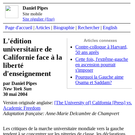
Daniel Pipes
Site mobile
Site régulier (fixe)
Page d'accueil
|
Articles
|
Biographie
|
Rechercher
|
English
L'édition
Articles connexes
Contre-colloque à Harvard,
universitaire de
50 ans après
Californie face à la
Cette fois, l'extrême-gauche
liberté
en ascension pourrait
s'imposer
d'enseignement
Pourquoi la Gauche aime
Osama et Saddam?
par Daniel Pipes
New York Sun
30 mai 2004
Version originale anglaise:
[The University of] California [Press] vs.
Academic Freedom
Adaptation française: Anne-Marie Delcambre de Champvert
Les critiques de la marche universitaire mondiale vers la gauche
tendent à se concentrer sur les pitreries de classe, les déclarations