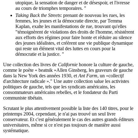
utopique, la sensation de danger et de désespoir, et l'ivresse
au cours de triomphes temporaires. "
Taking Back the Streets
: prenant de nouveau les rues, les
femmes, les jeunes et la démocratie directe, par Temma
Kaplan, exalte les manifestations de rue, trouvant qu'elles
"témoignèrent de violations des droits de l'homme, résistèrent
aux efforts des régimes pour faire honte et réduire au silence
des jeunes idéalistes, et créèrent une vie publique dynamique
qui reste un élément vital des luttes en cours pour la
démocratie et la justice. "
Une collection des livres de
Californie
honore la culture de gauche,
comme le poète « beatnik »Allen Ginsberg, les graveurs de gauche
dans la New York des années 1930, et
Ant Farm
, un «collectjf
d'architecture radicale »." Une autre collection salue les activistes
politiques de gauche, tels que les syndicats américains, les
consommateurs américains rebelles, et le fondateur du Parti
communiste tibétain.
Scrutant le plus attentivement possible la liste des 140 titres, pour le
printemps 2004, cependant, je n'ai pas trouvé un seul livre
conservateur. Et c'est généralement le cas des autres grands éditeurs
universitaires, même si ce n'est pas toujours de manière aussi
systématique.