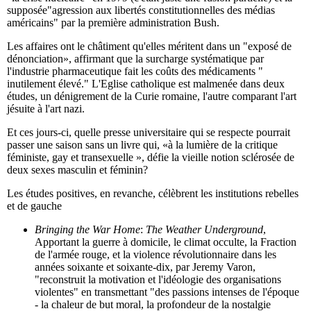
supposée"agression aux libertés constitutionnelles des médias
américains" par la première administration Bush.
Les affaires ont le châtiment qu'elles méritent dans un "exposé de
dénonciation», affirmant que la surcharge systématique par
l'industrie pharmaceutique fait les coûts des médicaments "
inutilement élevé." L'Eglise catholique est malmenée dans deux
études, un dénigrement de la Curie romaine, l'autre comparant l'art
jésuite à l'art nazi.
Et ces jours-ci, quelle presse universitaire qui se respecte pourrait
passer une saison sans un livre qui, «à la lumière de la critique
féministe, gay et transexuelle », défie la vieille notion sclérosée de
deux sexes masculin et féminin?
Les études positives, en revanche, célèbrent les institutions rebelles
et de gauche
Bringing the War Home
:
The Weather Underground
,
Apportant la guerre à domicile, le climat occulte, la Fraction
de l'armée rouge, et la violence révolutionnaire dans les
années soixante et soixante-dix, par Jeremy Varon,
"reconstruit la motivation et l'idéologie des organisations
violentes" en transmettant "des passions intenses de l'époque
- la chaleur de but moral, la profondeur de la nostalgie