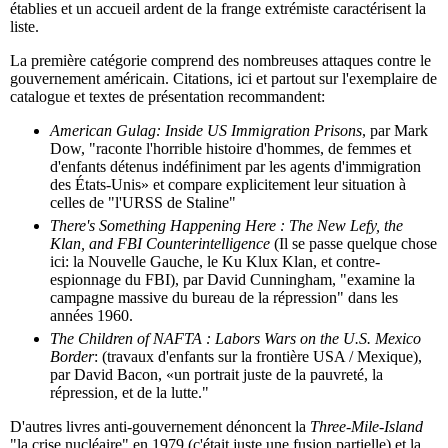
établies et un accueil ardent de la frange extrémiste caractérisent la
liste.
La première catégorie comprend des nombreuses attaques contre le
gouvernement américain. Citations, ici et partout sur l'exemplaire de
catalogue et textes de présentation recommandent:
American Gulag: Inside US Immigration Prisons
, par Mark
Dow, "raconte l'horrible histoire d'hommes, de femmes et
d'enfants détenus indéfiniment par les agents d'immigration
des États-Unis» et compare explicitement leur situation à
celles de "l'URSS de Staline"
There's Something Happening Here : The New Lefy, the
Klan, and FBI Counterintelligence
(Il se passe quelque chose
ici: la Nouvelle Gauche, le Ku Klux Klan, et contre-
espionnage du FBI), par David Cunningham, "examine la
campagne massive du bureau de la répression" dans les
années 1960.
The Children of NAFTA : Labors Wars on the U.S. Mexico
Border
: (travaux d'enfants sur la frontière USA / Mexique),
par David Bacon, «un portrait juste de la pauvreté, la
répression, et de la lutte."
D'autres livres anti-gouvernement dénoncent la
Three-Mile-Island
"la crise nucléaire" en 1979 (c'était juste une fusion partielle) et la