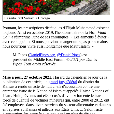
Le restaurant Salaam à Chicago.
Pourtant, les prescriptions diététiques d'Elijah Muhammad existent
toujours. Ainsi en octobre 2019, l'hebdomadaire de la NoI,
Final
Call
, a réimprimé l'une de ses chroniques, « Les aliments à éviter »,
avec ce rappel : « Si nous pouvions manger un repas par semaine,
nous pourrions vivre aussi longtemps que Mathusalem. »
M. Pipes (
DanielPipes.org
,
@DanielPipes
) est
président du Middle East Forum. ©
2021 par Daniel
Pipes. Tous droits réservés.
Mise à jour, 27 octobre 2021
. Hasard du calendrier, le jour de la
publication de cet article, un
grand jury fédéral
du district du
Kansas a rendu un acte de huit chefs d'accusation contre une
entreprise issue de la Nation of Islam et appelée United Nations of
Islam. Huit prévenus ont été accusés d'avoir « fomenté le travail
forcé de quantité de victimes mineures qui, entre 2000 et 2012, ont
été employées dans divers services du secteur alimentaire et d'autres
entreprises au Kansas et ailleurs aux États-Unis. ... Selon l'acte
d'accusation, les accusés auraient, pendant plus de dix ans,