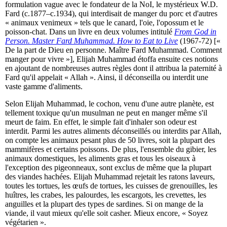
formulation vague avec le fondateur de la NoI, le mystérieux W.D.
Fard (c.1877–c.1934), qui interdisait de manger du porc et d'autres
« animaux venimeux » tels que le canard, l'oie, l'opossum et le
poisson-chat. Dans un livre en deux volumes intitulé
From God in
Person. Master Fard Muhammad. How to Eat to Live
(1967-72) [«
De la part de Dieu en personne. Maître Fard Muhammad. Comment
manger pour vivre »], Elijah Muhammad étoffa ensuite ces notions
en ajoutant de nombreuses autres règles dont il attribua la paternité à
Fard qu'il appelait « Allah ». Ainsi, il déconseilla ou interdit une
vaste gamme d'aliments.
Selon Elijah Muhammad, le cochon, venu d'une autre planète, est
tellement toxique qu'un musulman ne peut en manger même s'il
meurt de faim. En effet, le simple fait d'inhaler son odeur est
interdit. Parmi les autres aliments déconseillés ou interdits par Allah,
on compte les animaux pesant plus de 50 livres, soit la plupart des
mammifères et certains poissons. De plus, l'ensemble du gibier, les
animaux domestiques, les aliments gras et tous les oiseaux à
l'exception des pigeonneaux, sont exclus de même que la plupart
des viandes hachées. Elijah Muhammad rejetait les ratons laveurs,
toutes les tortues, les œufs de tortues, les cuisses de grenouilles, les
huîtres, les crabes, les palourdes, les escargots, les crevettes, les
anguilles et la plupart des types de sardines. Si on mange de la
viande, il vaut mieux qu'elle soit casher. Mieux encore, « Soyez
végétarien ».