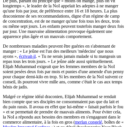
De plus, partant du principe que « moins on mange, plus on vit
longtemps », le leader de la NoI appelait les adeptes à ne manger
qu'une fois par jour, de préférence entre 16 et 18 heures. La plus
draconienne de ses recommandations, digne d'un régime de camp
de concentration, est de ne manger qu'une fois tous les deux, trois
ou même sept jours. Les enfants peuvent toutefois manger deux fois
par jour. Une mauvaise alimentation provoque également une
apparence plus âgée et un mauvais comportement.
De nombreuses maladies peuvent être guéries en s'abstenant de
manger : « Le jeûne est l'un des meilleurs 'médecins' que nous
ayons »,
écrivait-il
. « Tu ne serais jamais malade si tu mangeais un
repas tous les trois jours. » Le jeûne aide aussi spirituellement.
Elijah Muhammad exigeait que les femmes membres de la NoI
soient pesées deux fois par mois et punies d'une amende d'un penny
pour chaque demi-kilo en trop. Si les membres de la NoI suivent ce
conseil, ils pourront vivre mille ans, comme c'était le cas aux temps
bénis de jadis.
Malgré ce régime idéal draconien, Elijah Muhammad se rendait
bien compte que ses disciples ne consommaient pas que du lait et
du pain rassis. Il avoua en effet que lui-même « faisait parfois le fou
» et se permettait de prendre de mauvais aliments. Pour éviter cela,
la NoI a répondu aux besoins des membres en s'engageant dans le
commerce alimentaire, à la fois en gros (
merlan congelé
, boîtes de «