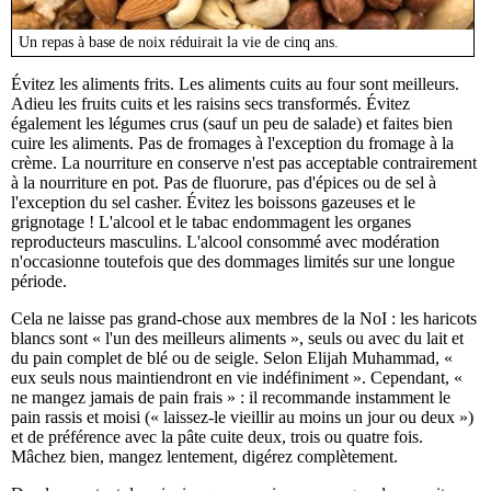
Un repas à base de noix réduirait la vie de cinq ans.
Évitez les aliments frits. Les aliments cuits au four sont meilleurs.
Adieu les fruits cuits et les raisins secs transformés. Évitez
également les légumes crus (sauf un peu de salade) et faites bien
cuire les aliments. Pas de fromages à l'exception du fromage à la
crème. La nourriture en conserve n'est pas acceptable contrairement
à la nourriture en pot. Pas de fluorure, pas d'épices ou de sel à
l'exception du sel casher. Évitez les boissons gazeuses et le
grignotage ! L'alcool et le tabac endommagent les organes
reproducteurs masculins. L'alcool consommé avec modération
n'occasionne toutefois que des dommages limités sur une longue
période.
Cela ne laisse pas grand-chose aux membres de la NoI : les haricots
blancs sont « l'un des meilleurs aliments », seuls ou avec du lait et
du pain complet de blé ou de seigle. Selon Elijah Muhammad, «
eux seuls nous maintiendront en vie indéfiniment ». Cependant, «
ne mangez jamais de pain frais » : il recommande instamment le
pain rassis et moisi (« laissez-le vieillir au moins un jour ou deux »)
et de préférence avec la pâte cuite deux, trois ou quatre fois.
Mâchez bien, mangez lentement, digérez complètement.