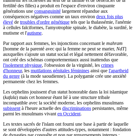
maintenir les richesses au sein de la famille et de bénéficier de la
fertilité des filles) a produit en l'espace d'environ cinquante
générations une
consanguinité
largement répandue aux
conséquences négatives comme un taux environ
deux fois plus
élevé
de
troubles d'ordre génétique
tels que la thalassémie, l'anémie
à cellules falciformes, l'amyotrophie spinale, le diabète, la surdité, le
mutisme et l'
autisme
.
Par rapport aux femmes, les injonctions concernant le
mahram
[homme de la parenté avec qui la femme ne peut se marier,
NdT
]
auxquelles s'ajoute un statut social et légal nettement défavorable,
ont créé des schémas comportementaux aussi inattendus que
l'isolement physique
, l'obsession de la virginité, les
crimes
d'honneur
, les
mutilations génitales féminines
ainsi que
l'apartheid
du genre
(à la mode saoudienne). La polygamie crée une anxiété
permanente chez les femmes.
Les orphelins jouissent d'un statut honorable dans la loi islamique
(
kafala
) mais cet honneur étant lié à une structure tribale
incompatible avec la société moderne, les orphelins musulmans
subissent
à l'heure actuelle des
discriminations
persistantes, même
parmi les musulmans vivant
en Occident
.
Les textes sacrés de l'islam ont fourni une base à partir de laquelle
se sont développées d'autres attitudes-types, notamment : fondation
de dynasties par conquête et non par renversements internes ;