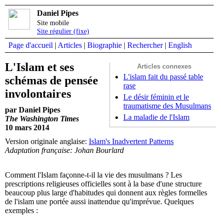
Daniel Pipes
Site mobile
Site régulier (fixe)
Page d'accueil
|
Articles
|
Biographie
|
Rechercher
|
English
L'Islam et ses
Articles connexes
L'islam fait du passé table
schémas de pensée
rase
involontaires
Le désir féminin et le
traumatisme des Musulmans
par Daniel Pipes
La maladie de l'Islam
The Washington Times
10 mars 2014
Version originale anglaise:
Islam's Inadvertent Patterns
Adaptation française: Johan Bourlard
Comment l'Islam façonne-t-il la vie des musulmans ? Les
prescriptions religieuses officielles sont à la base d'une structure
beaucoup plus large d'habitudes qui donnent aux règles formelles
de l'islam une portée aussi inattendue qu'imprévue. Quelques
exemples :