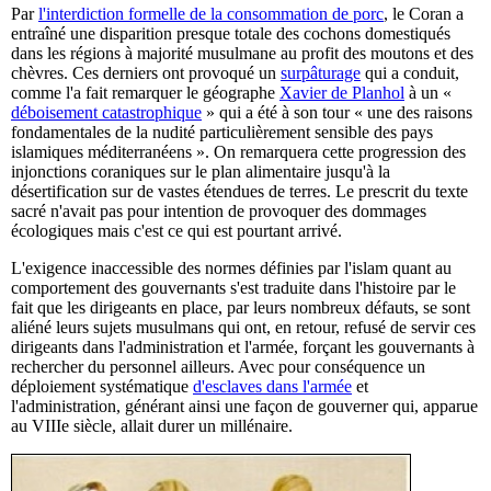
Par
l'interdiction formelle de la consommation de porc
, le Coran a
entraîné une disparition presque totale des cochons domestiqués
dans les régions à majorité musulmane au profit des moutons et des
chèvres. Ces derniers ont provoqué un
surpâturage
qui a conduit,
comme l'a fait remarquer le géographe
Xavier de Planhol
à un «
déboisement catastrophique
» qui a été à son tour « une des raisons
fondamentales de la nudité particulièrement sensible des pays
islamiques méditerranéens ». On remarquera cette progression des
injonctions coraniques sur le plan alimentaire jusqu'à la
désertification sur de vastes étendues de terres. Le prescrit du texte
sacré n'avait pas pour intention de provoquer des dommages
écologiques mais c'est ce qui est pourtant arrivé.
L'exigence inaccessible des normes définies par l'islam quant au
comportement des gouvernants s'est traduite dans l'histoire par le
fait que les dirigeants en place, par leurs nombreux défauts, se sont
aliéné leurs sujets musulmans qui ont, en retour, refusé de servir ces
dirigeants dans l'administration et l'armée, forçant les gouvernants à
rechercher du personnel ailleurs. Avec pour conséquence un
déploiement systématique
d'esclaves dans l'armée
et
l'administration, générant ainsi une façon de gouverner qui, apparue
au VIIIe siècle, allait durer un millénaire.