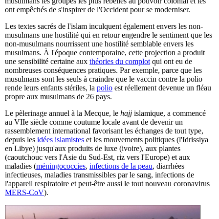
musulmans les groupes les plus rebelles au pouvoir colonial et les
ont empêchés de s'inspirer de l'Occident pour se moderniser.
Les textes sacrés de l'islam inculquent également envers les non-
musulmans une hostilité qui en retour engendre le sentiment que les
non-musulmans nourrissent une hostilité semblable envers les
musulmans. À l'époque contemporaine, cette projection a produit
une sensibilité certaine aux
théories du complot
qui ont eu de
nombreuses conséquences pratiques. Par exemple, parce que les
musulmans sont les seuls à craindre que le vaccin contre la polio
rende leurs enfants stériles, la
polio
est réellement devenue un fléau
propre aux musulmans de 26 pays.
Le pèlerinage annuel à la Mecque, le
hajj
islamique, a commencé
au VIIe siècle comme coutume locale avant de devenir un
rassemblement international favorisant les échanges de tout type,
depuis les
idées islamistes
et les mouvements politiques (l'Idrissiya
en Libye) jusqu'aux produits de luxe (ivoire), aux plantes
(caoutchouc vers l'Asie du Sud-Est, riz vers l'Europe) et aux
maladies (
méningococcies
,
infections de la peau
, diarrhées
infectieuses, maladies transmissibles par le sang, infections de
l'appareil respiratoire et peut-être aussi le tout nouveau coronavirus
MERS-CoV
).